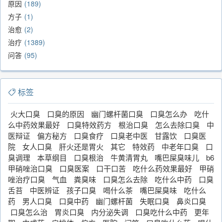
原因
189
方子
1
治愈
2
治疗
1389
问答
95
标签
火大口臭
口臭的原因
幽门螺杆菌口臭
口臭怎么办
吃什
么中药效果最好
口臭特效药方
根治口臭
怎么去除口臭
中
医辩证
偏方秘方
口臭食疗
口臭老中医
甘露饮
口臭医
院
女人口臭
肝火还是胃火
其它
特效药
中老年口臭
口
臭调理
本草纲目
口臭根治
牛黄清胃丸
嘴巴屎臭味儿
b6
甲硝唑治口臭
口臭医案
口干口苦
吃什么药效果最好
甲硝
唑治疗口臭
气血
粪臭味
口臭怎么去除
吃什么中药
口臭
舌苔
中医辨证
孩子口臭
喝什么茶
嘴巴屎臭味
吃什么
药
男人口臭
口臭中药
幽门螺杆菌
失眠口臭
鼻炎口臭
口臭怎么治
胃炎口臭
内分泌失调
口臭吃什么中药
更年