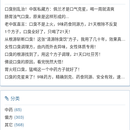
口臭别乱治！中医私藏方：佩兰才是口气克星，喝一周就清爽
肠胃浊气口臭，原来是这样形成的...
老中医直言：口臭不是上火，9味药食同源方，21天根除不反复
1个方子，口臭全好了，只喝了21天！
从根源斩断口臭！这张“清源除臭饮”方子，我用了几十年，效果真不错
女性口臭调理方，由内而外去异味，女性体质专用！
口臭的根源找到了，用这个方子调理，21天口吐芬芳！
佛说口臭的原因，看完恍然大悟！
胃火旺口臭，猛喝这一个中药方子就好了！
口臭的克星来了！9味药方，精确到克、药食同源、安全有效，速看！
分类
中药
65
偏方
303
其它
568