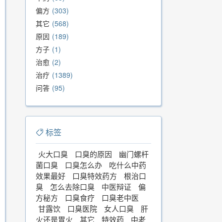
偏方
303
其它
568
原因
189
方子
1
治愈
2
治疗
1389
问答
95
标签
火大口臭
口臭的原因
幽门螺杆
菌口臭
口臭怎么办
吃什么中药
效果最好
口臭特效药方
根治口
臭
怎么去除口臭
中医辩证
偏
方秘方
口臭食疗
口臭老中医
甘露饮
口臭医院
女人口臭
肝
火还是胃火
其它
特效药
中老