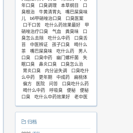
年口臭
口臭调理
本草纲目
口
臭根治
牛黄清胃丸
嘴巴屎臭味
儿
b6甲硝唑治口臭
口臭医案
口干口苦
吃什么药效果最好
甲
硝唑治疗口臭
气血
粪臭味
口
臭怎么去除
吃什么中药
口臭舌
苔
中医辨证
孩子口臭
喝什么
茶
嘴巴屎臭味
吃什么药
男人
口臭
口臭中药
幽门螺杆菌
失
眠口臭
鼻炎口臭
口臭怎么治
胃炎口臭
内分泌失调
口臭吃什
么中药
更年期
中成药
扁桃体
偏方
医院
问答
口臭吃什么药
喝什么中药
呼吸臭
便秘
便秘
口臭
吃什么中药效果好
老中医
归档