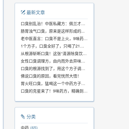
最新文章
口臭别乱治！中医私藏方：佩兰才是口气克星，喝一周就清爽
肠胃浊气口臭，原来是这样形成的...
老中医直言：口臭不是上火，9味药食同源方，21天根除不反复
1个方子，口臭全好了，只喝了21天！
从根源斩断口臭！这张“清源除臭饮”方子，我用了几十年，效果真不错
女性口臭调理方，由内而外去异味，女性体质专用！
口臭的根源找到了，用这个方子调理，21天口吐芬芳！
佛说口臭的原因，看完恍然大悟！
胃火旺口臭，猛喝这一个中药方子就好了！
口臭的克星来了！9味药方，精确到克、药食同源、安全有效，速看！
分类
中药
65