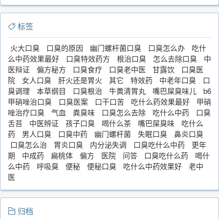
标签
火大口臭
口臭的原因
幽门螺杆菌口臭
口臭怎么办
吃什
么中药效果最好
口臭特效药方
根治口臭
怎么去除口臭
中
医辩证
偏方秘方
口臭食疗
口臭老中医
甘露饮
口臭医
院
女人口臭
肝火还是胃火
其它
特效药
中老年口臭
口
臭调理
本草纲目
口臭根治
牛黄清胃丸
嘴巴屎臭味儿
b6
甲硝唑治口臭
口臭医案
口干口苦
吃什么药效果最好
甲硝
唑治疗口臭
气血
粪臭味
口臭怎么去除
吃什么中药
口臭
舌苔
中医辨证
孩子口臭
喝什么茶
嘴巴屎臭味
吃什么
药
男人口臭
口臭中药
幽门螺杆菌
失眠口臭
鼻炎口臭
口臭怎么治
胃炎口臭
内分泌失调
口臭吃什么中药
更年
期
中成药
扁桃体
偏方
医院
问答
口臭吃什么药
喝什
么中药
呼吸臭
便秘
便秘口臭
吃什么中药效果好
老中
医
归档