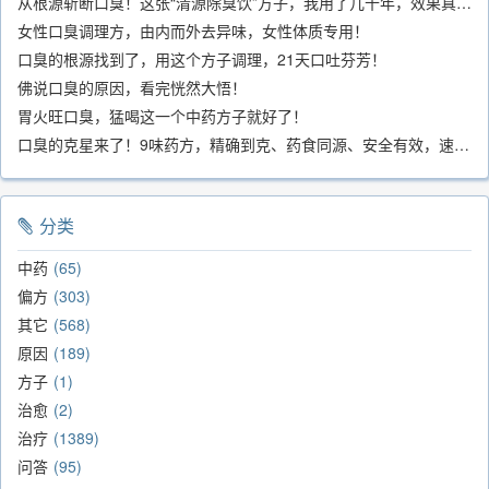
从根源斩断口臭！这张“清源除臭饮”方子，我用了几十年，效果真不错
女性口臭调理方，由内而外去异味，女性体质专用！
口臭的根源找到了，用这个方子调理，21天口吐芬芳！
佛说口臭的原因，看完恍然大悟！
胃火旺口臭，猛喝这一个中药方子就好了！
口臭的克星来了！9味药方，精确到克、药食同源、安全有效，速看！
分类
中药
65
偏方
303
其它
568
原因
189
方子
1
治愈
2
治疗
1389
问答
95