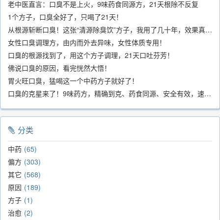
老中医直言：口臭不是上火，9味药食同源方，21天根除不反复
1个方子，口臭全好了，只喝了21天！
从根源斩断口臭！这张“清源除臭饮”方子，我用了几十年，效果真不错
女性口臭调理方，由内而外去异味，女性体质专用！
口臭的根源找到了，用这个方子调理，21天口吐芬芳！
佛说口臭的原因，看完恍然大悟！
胃火旺口臭，猛喝这一个中药方子就好了！
口臭的克星来了！9味药方，精确到克、药食同源、安全有效，速看！
分类
中药
65
偏方
303
其它
568
原因
189
方子
1
治愈
2