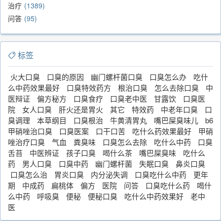
治疗
1389
问答
95
标签
火大口臭
口臭的原因
幽门螺杆菌口臭
口臭怎么办
吃什
么中药效果最好
口臭特效药方
根治口臭
怎么去除口臭
中
医辩证
偏方秘方
口臭食疗
口臭老中医
甘露饮
口臭医
院
女人口臭
肝火还是胃火
其它
特效药
中老年口臭
口
臭调理
本草纲目
口臭根治
牛黄清胃丸
嘴巴屎臭味儿
b6
甲硝唑治口臭
口臭医案
口干口苦
吃什么药效果最好
甲硝
唑治疗口臭
气血
粪臭味
口臭怎么去除
吃什么中药
口臭
舌苔
中医辨证
孩子口臭
喝什么茶
嘴巴屎臭味
吃什么
药
男人口臭
口臭中药
幽门螺杆菌
失眠口臭
鼻炎口臭
口臭怎么治
胃炎口臭
内分泌失调
口臭吃什么中药
更年
期
中成药
扁桃体
偏方
医院
问答
口臭吃什么药
喝什
么中药
呼吸臭
便秘
便秘口臭
吃什么中药效果好
老中
医