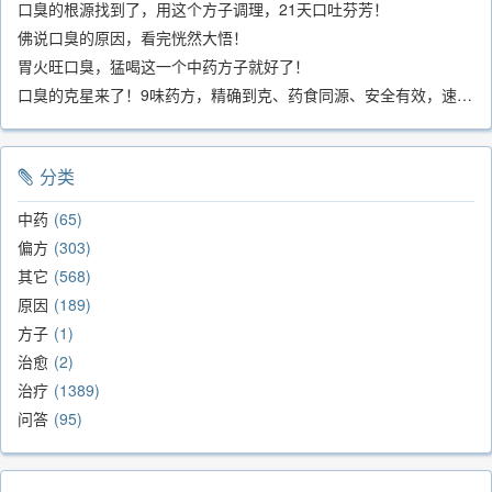
口臭的根源找到了，用这个方子调理，21天口吐芬芳！
佛说口臭的原因，看完恍然大悟！
胃火旺口臭，猛喝这一个中药方子就好了！
口臭的克星来了！9味药方，精确到克、药食同源、安全有效，速看！
分类
中药
65
偏方
303
其它
568
原因
189
方子
1
治愈
2
治疗
1389
问答
95