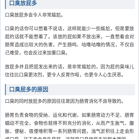
口臭放屁多
口臭放屁多会令人非常尴尬。
口臭的话你可以憋着不说话，这样就能少一些尴尬，但是要放
屁的话就不能憋着了。该放的屁如果不放出来，一直憋着会对
肠胃造成比较大的伤害，产生肠鸣、咕噜咕噜的情况，不仅自
己难受，也会反过来加重口臭。
放屁多并且把屁发出来的话，是非常尴尬的，因为屁的臭味儿
往往比口臭更浓烈，更令人反胃作呕，也更令人心生厌恶。
口臭屁多的原因
口臭的同时放屁多的原因往往是因为肠胃消化不良导致的。
肠胃负责食物的受纳、运化和代谢，如果肠胃动力不足、肠胃
蠕动不完全，食物也就得不到充分的消化，从而产生胀气、腹
胀、便秘、宿便堆积等一系列肠胃问题，浊气淤积往上走会形
成口臭，往下走会产生臭屁，这就是口臭放屁多的根本原因。