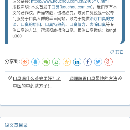
原文链接:
https://www.kouchou.com.cn/2405/10.html
版权声明: 本文首发于
口臭
(
kouchou.com.cn
)，我们享有本
文的著作权，严谨转载，侵权必究。岐黄口臭说是一家专
门服务于口臭人群的垂直网站，致力于提供
治疗口臭的方
法
、
口臭的原因
、
口臭特效药
、
口臭偏方
、
去除口臭
等专
治口臭的方法，帮您彻底根治口臭。根治口臭微信：kangf
u360
其它
分享到:
口臭喝什么茶效果好？老
调理脾胃口臭最快的方法
中医的中药茶方子！
文章目录