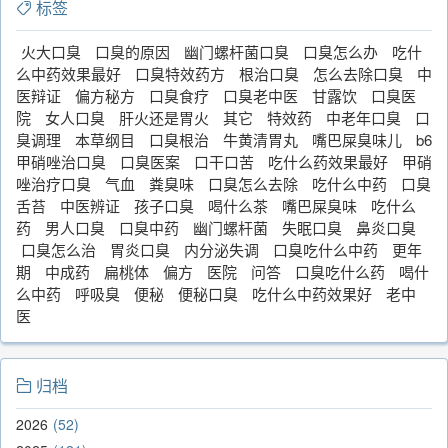
标签
火大口臭
口臭的原因
幽门螺杆菌口臭
口臭怎么办
吃什
么中药效果最好
口臭特效药方
根治口臭
怎么去除口臭
中
医辩证
偏方秘方
口臭食疗
口臭老中医
甘露饮
口臭医
院
女人口臭
肝火还是胃火
其它
特效药
中老年口臭
口
臭调理
本草纲目
口臭根治
牛黄清胃丸
嘴巴屎臭味儿
b6
甲硝唑治口臭
口臭医案
口干口苦
吃什么药效果最好
甲硝
唑治疗口臭
气血
粪臭味
口臭怎么去除
吃什么中药
口臭
舌苔
中医辨证
孩子口臭
喝什么茶
嘴巴屎臭味
吃什么
药
男人口臭
口臭中药
幽门螺杆菌
失眠口臭
鼻炎口臭
口臭怎么治
胃炎口臭
内分泌失调
口臭吃什么中药
更年
期
中成药
扁桃体
偏方
医院
问答
口臭吃什么药
喝什
么中药
呼吸臭
便秘
便秘口臭
吃什么中药效果好
老中
医
归档
2026
52