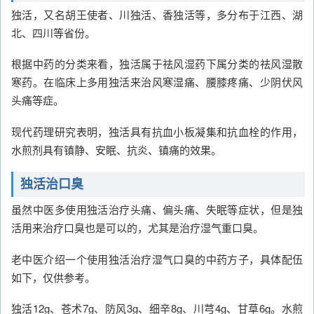
独活，又名胡王使者、川独活、香独活等，多分布于江西、湖
北、四川等省份。
根据中药的分类来看，独活属于祛风湿药下属分类的祛风湿散
寒药。在临床上多用独活来治风寒湿痛、腰膝疼痛、少阴伏风
头痛等症。
现代药理研究表明，独活具有抗血小板凝集和抗血栓的作用，
水煎剂具有镇静、安眠、抗炎、镇痛的效果。
独活治口臭
虽然中医多使用独活治疗头痛、偏头痛、失眠等症状，但是独
活用来治疗口臭也是可以的，尤其是治疗湿气重口臭。
老中医介绍一个使用独活治疗湿气口臭的中药方子，具体配伍
如下，仅供参考。
独活12g、苍术7g、防风3g、细辛8g、川芎4g、甘草6g。水煎