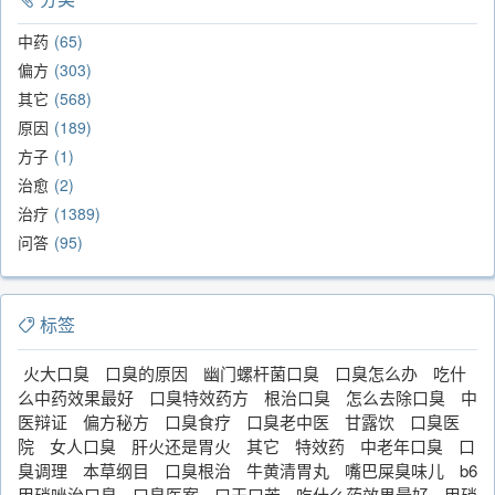
中药
65
偏方
303
其它
568
原因
189
方子
1
治愈
2
治疗
1389
问答
95
标签
火大口臭
口臭的原因
幽门螺杆菌口臭
口臭怎么办
吃什
么中药效果最好
口臭特效药方
根治口臭
怎么去除口臭
中
医辩证
偏方秘方
口臭食疗
口臭老中医
甘露饮
口臭医
院
女人口臭
肝火还是胃火
其它
特效药
中老年口臭
口
臭调理
本草纲目
口臭根治
牛黄清胃丸
嘴巴屎臭味儿
b6
甲硝唑治口臭
口臭医案
口干口苦
吃什么药效果最好
甲硝