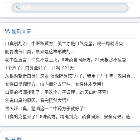
最新文章
口臭别乱治！中医私藏方：佩兰才是口气克星，喝一周就清爽
肠胃浊气口臭，原来是这样形成的...
老中医直言：口臭不是上火，9味药食同源方，21天根除不反复
1个方子，口臭全好了，只喝了21天！
从根源斩断口臭！这张“清源除臭饮”方子，我用了几十年，效果真不错
女性口臭调理方，由内而外去异味，女性体质专用！
口臭的根源找到了，用这个方子调理，21天口吐芬芳！
佛说口臭的原因，看完恍然大悟！
胃火旺口臭，猛喝这一个中药方子就好了！
口臭的克星来了！9味药方，精确到克、药食同源、安全有效，速看！
分类