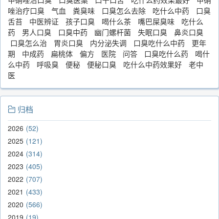
唑治疗口臭
气血
粪臭味
口臭怎么去除
吃什么中药
口臭
舌苔
中医辨证
孩子口臭
喝什么茶
嘴巴屎臭味
吃什么
药
男人口臭
口臭中药
幽门螺杆菌
失眠口臭
鼻炎口臭
口臭怎么治
胃炎口臭
内分泌失调
口臭吃什么中药
更年
期
中成药
扁桃体
偏方
医院
问答
口臭吃什么药
喝什
么中药
呼吸臭
便秘
便秘口臭
吃什么中药效果好
老中
医
归档
2026
52
2025
121
2024
314
2023
405
2022
707
2021
433
2020
566
2019
19