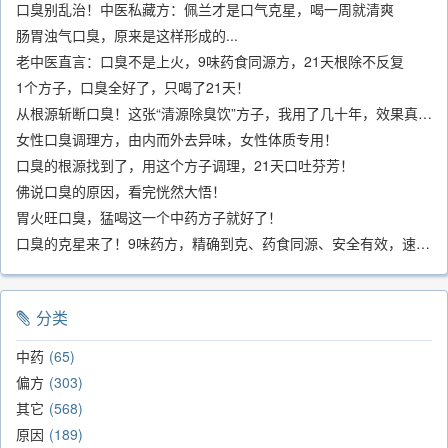
口臭别乱治！中医私藏方：佩兰才是口气克星，喝一周就清爽
肠胃浊气口臭，原来是这样形成的...
老中医直言：口臭不是上火，9味药食同源方，21天根除不反复
1个方子，口臭全好了，只喝了21天！
从根源斩断口臭！这张“清源除臭饮”方子，我用了几十年，效果真不错
女性口臭调理方，由内而外去异味，女性体质专用！
口臭的根源找到了，用这个方子调理，21天口吐芬芳！
佛说口臭的原因，看完恍然大悟！
胃火旺口臭，猛喝这一个中药方子就好了！
口臭的克星来了！9味药方，精确到克、药食同源、安全有效，速看！
分类
中药
65
偏方
303
其它
568
原因
189