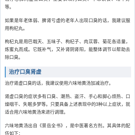
等。
如果是年老体弱、脾肾亏虚的老年人出现口臭的话，我建议服
用枸杞丸。
枸杞丸是用巴戟天、五味子、枸杞子、肉苁蓉、菊花各适量，
炼蜜丸而成。它既补气，又补肾阴肾阳，能整体调节以帮助去
除口臭。
治疗口臭肾虚
治疗肾虚口臭的话，我建议使用六味地黄汤加减治疗。
肾虚口臭的症状多有口臭、潮热、盗汗、手心和脚心烦热、口
燥咽干、失眠多梦等。只要具备上述表现中的3种以上症状，就
适合用六味地黄汤来进行调理。
六味地黄汤出自《景岳全书》，是中医著名方剂。其具体的配
伍如下：