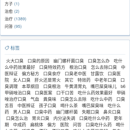
方子
1
治愈
2
治疗
1389
问答
95
标签
火大口臭
口臭的原因
幽门螺杆菌口臭
口臭怎么办
吃什
么中药效果最好
口臭特效药方
根治口臭
怎么去除口臭
中
医辩证
偏方秘方
口臭食疗
口臭老中医
甘露饮
口臭医
院
女人口臭
肝火还是胃火
其它
特效药
中老年口臭
口
臭调理
本草纲目
口臭根治
牛黄清胃丸
嘴巴屎臭味儿
b6
甲硝唑治口臭
口臭医案
口干口苦
吃什么药效果最好
甲硝
唑治疗口臭
气血
粪臭味
口臭怎么去除
吃什么中药
口臭
舌苔
中医辨证
孩子口臭
喝什么茶
嘴巴屎臭味
吃什么
药
男人口臭
口臭中药
幽门螺杆菌
失眠口臭
鼻炎口臭
口臭怎么治
胃炎口臭
内分泌失调
口臭吃什么中药
更年
期
中成药
扁桃体
偏方
医院
问答
口臭吃什么药
喝什