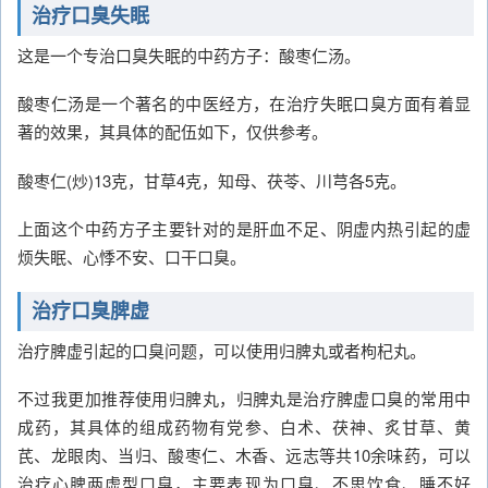
治疗口臭失眠
这是一个专治口臭失眠的中药方子：酸枣仁汤。
酸枣仁汤是一个著名的中医经方，在治疗失眠口臭方面有着显
著的效果，其具体的配伍如下，仅供参考。
酸枣仁(炒)13克，甘草4克，知母、茯苓、川芎各5克。
上面这个中药方子主要针对的是肝血不足、阴虚内热引起的虚
烦失眠、心悸不安、口干口臭。
治疗口臭脾虚
治疗脾虚引起的口臭问题，可以使用归脾丸或者枸杞丸。
不过我更加推荐使用归脾丸，归脾丸是治疗脾虚口臭的常用中
成药，其具体的组成药物有党参、白术、茯神、炙甘草、黄
芪、龙眼肉、当归、酸枣仁、木香、远志等共10余味药，可以
治疗心脾两虚型口臭，主要表现为口臭、不思饮食、睡不好