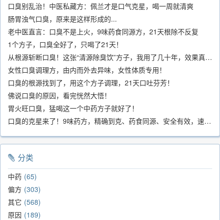
口臭别乱治！中医私藏方：佩兰才是口气克星，喝一周就清爽
肠胃浊气口臭，原来是这样形成的...
老中医直言：口臭不是上火，9味药食同源方，21天根除不反复
1个方子，口臭全好了，只喝了21天！
从根源斩断口臭！这张“清源除臭饮”方子，我用了几十年，效果真不错
女性口臭调理方，由内而外去异味，女性体质专用！
口臭的根源找到了，用这个方子调理，21天口吐芬芳！
佛说口臭的原因，看完恍然大悟！
胃火旺口臭，猛喝这一个中药方子就好了！
口臭的克星来了！9味药方，精确到克、药食同源、安全有效，速看！
分类
中药
65
偏方
303
其它
568
原因
189