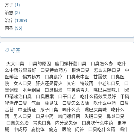
方子
1
治愈
2
治疗
1389
问答
95
标签
火大口臭
口臭的原因
幽门螺杆菌口臭
口臭怎么办
吃什
么中药效果最好
口臭特效药方
根治口臭
怎么去除口臭
中
医辩证
偏方秘方
口臭食疗
口臭老中医
甘露饮
口臭医
院
女人口臭
肝火还是胃火
其它
特效药
中老年口臭
口
臭调理
本草纲目
口臭根治
牛黄清胃丸
嘴巴屎臭味儿
b6
甲硝唑治口臭
口臭医案
口干口苦
吃什么药效果最好
甲硝
唑治疗口臭
气血
粪臭味
口臭怎么去除
吃什么中药
口臭
舌苔
中医辨证
孩子口臭
喝什么茶
嘴巴屎臭味
吃什么
药
男人口臭
口臭中药
幽门螺杆菌
失眠口臭
鼻炎口臭
口臭怎么治
胃炎口臭
内分泌失调
口臭吃什么中药
更年
期
中成药
扁桃体
偏方
医院
问答
口臭吃什么药
喝什