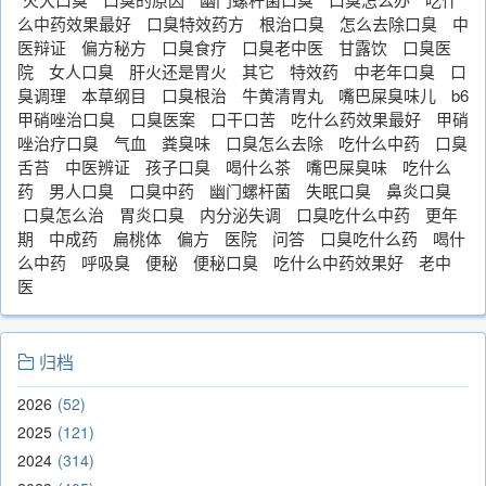
么中药效果最好
口臭特效药方
根治口臭
怎么去除口臭
中
医辩证
偏方秘方
口臭食疗
口臭老中医
甘露饮
口臭医
院
女人口臭
肝火还是胃火
其它
特效药
中老年口臭
口
臭调理
本草纲目
口臭根治
牛黄清胃丸
嘴巴屎臭味儿
b6
甲硝唑治口臭
口臭医案
口干口苦
吃什么药效果最好
甲硝
唑治疗口臭
气血
粪臭味
口臭怎么去除
吃什么中药
口臭
舌苔
中医辨证
孩子口臭
喝什么茶
嘴巴屎臭味
吃什么
药
男人口臭
口臭中药
幽门螺杆菌
失眠口臭
鼻炎口臭
口臭怎么治
胃炎口臭
内分泌失调
口臭吃什么中药
更年
期
中成药
扁桃体
偏方
医院
问答
口臭吃什么药
喝什
么中药
呼吸臭
便秘
便秘口臭
吃什么中药效果好
老中
医
归档
2026
52
2025
121
2024
314