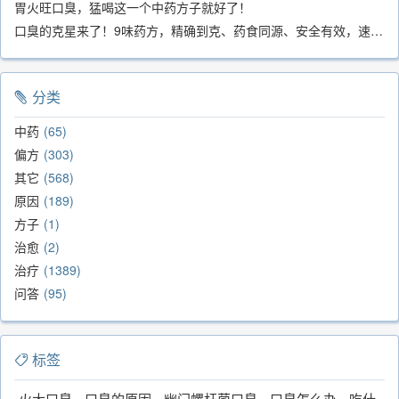
胃火旺口臭，猛喝这一个中药方子就好了！
口臭的克星来了！9味药方，精确到克、药食同源、安全有效，速看！
分类
中药
65
偏方
303
其它
568
原因
189
方子
1
治愈
2
治疗
1389
问答
95
标签
火大口臭
口臭的原因
幽门螺杆菌口臭
口臭怎么办
吃什