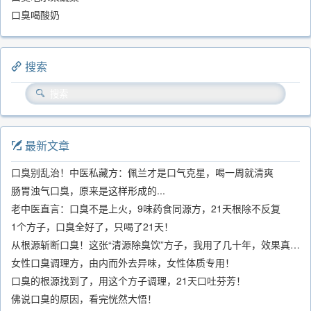
口臭喝酸奶
搜索
最新文章
口臭别乱治！中医私藏方：佩兰才是口气克星，喝一周就清爽
肠胃浊气口臭，原来是这样形成的...
老中医直言：口臭不是上火，9味药食同源方，21天根除不反复
1个方子，口臭全好了，只喝了21天！
从根源斩断口臭！这张“清源除臭饮”方子，我用了几十年，效果真不错
女性口臭调理方，由内而外去异味，女性体质专用！
口臭的根源找到了，用这个方子调理，21天口吐芬芳！
佛说口臭的原因，看完恍然大悟！