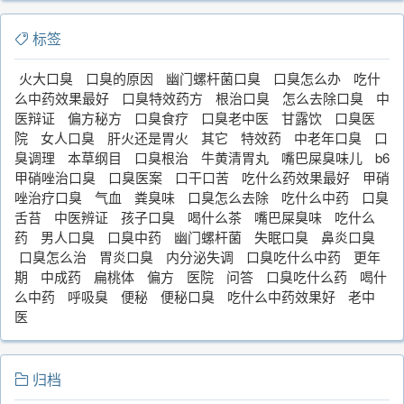
标签
火大口臭
口臭的原因
幽门螺杆菌口臭
口臭怎么办
吃什
么中药效果最好
口臭特效药方
根治口臭
怎么去除口臭
中
医辩证
偏方秘方
口臭食疗
口臭老中医
甘露饮
口臭医
院
女人口臭
肝火还是胃火
其它
特效药
中老年口臭
口
臭调理
本草纲目
口臭根治
牛黄清胃丸
嘴巴屎臭味儿
b6
甲硝唑治口臭
口臭医案
口干口苦
吃什么药效果最好
甲硝
唑治疗口臭
气血
粪臭味
口臭怎么去除
吃什么中药
口臭
舌苔
中医辨证
孩子口臭
喝什么茶
嘴巴屎臭味
吃什么
药
男人口臭
口臭中药
幽门螺杆菌
失眠口臭
鼻炎口臭
口臭怎么治
胃炎口臭
内分泌失调
口臭吃什么中药
更年
期
中成药
扁桃体
偏方
医院
问答
口臭吃什么药
喝什
么中药
呼吸臭
便秘
便秘口臭
吃什么中药效果好
老中
医
归档