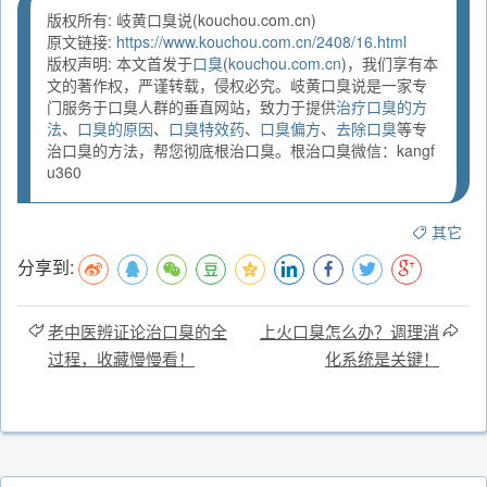
版权所有: 岐黄口臭说(kouchou.com.cn)
原文链接:
https://www.kouchou.com.cn/2408/16.html
版权声明: 本文首发于
口臭
(
kouchou.com.cn
)，我们享有本
文的著作权，严谨转载，侵权必究。岐黄口臭说是一家专
门服务于口臭人群的垂直网站，致力于提供
治疗口臭的方
法
、
口臭的原因
、
口臭特效药
、
口臭偏方
、
去除口臭
等专
治口臭的方法，帮您彻底根治口臭。根治口臭微信：kangf
u360
其它
分享到:
老中医辨证论治口臭的全
上火口臭怎么办？调理消
过程，收藏慢慢看！
化系统是关键！