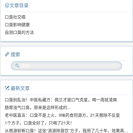
文章目录
口臭社交癌
口臭影响健康
自测口臭的方法
搜索
最新文章
口臭别乱治！中医私藏方：佩兰才是口气克星，喝一周就清爽
肠胃浊气口臭，原来是这样形成的...
老中医直言：口臭不是上火，9味药食同源方，21天根除不反复
1个方子，口臭全好了，只喝了21天！
从根源斩断口臭！这张“清源除臭饮”方子，我用了几十年，效果真不错