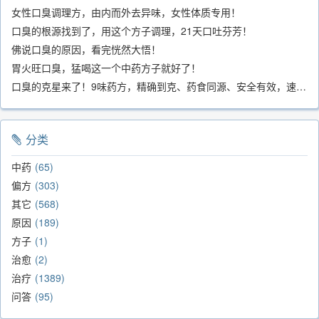
女性口臭调理方，由内而外去异味，女性体质专用！
口臭的根源找到了，用这个方子调理，21天口吐芬芳！
佛说口臭的原因，看完恍然大悟！
胃火旺口臭，猛喝这一个中药方子就好了！
口臭的克星来了！9味药方，精确到克、药食同源、安全有效，速看！
分类
中药
65
偏方
303
其它
568
原因
189
方子
1
治愈
2
治疗
1389
问答
95