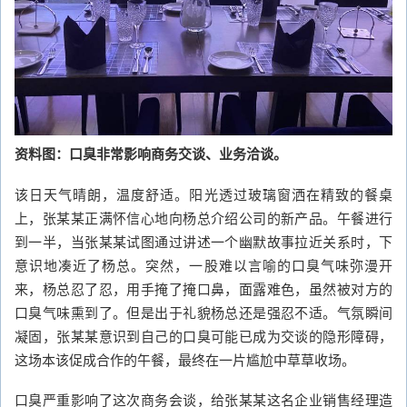
资料图：口臭非常影响商务交谈、业务洽谈。
该日天气晴朗，温度舒适。阳光透过玻璃窗洒在精致的餐桌
上，张某某正满怀信心地向杨总介绍公司的新产品。午餐进行
到一半，当张某某试图通过讲述一个幽默故事拉近关系时，下
意识地凑近了杨总。突然，一股难以言喻的口臭气味弥漫开
来，杨总忍了忍，用手掩了掩口鼻，面露难色，虽然被对方的
口臭气味熏到了。但是出于礼貌杨总还是强忍不适。气氛瞬间
凝固，张某某意识到自己的口臭可能已成为交谈的隐形障碍，
这场本该促成合作的午餐，最终在一片尴尬中草草收场。
口臭严重影响了这次商务会谈，给张某某这名企业销售经理造