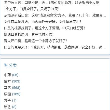
老中医直言：口臭不是上火，9味药食同源方，21天根除不反复
1个方子，口臭全好了，只喝了21天！
从根源斩断口臭！这张“清源除臭饮”方子，我用了几十年，效果真不错
女性口臭调理方，由内而外去异味，女性体质专用！
口臭的根源找到了，用这个方子调理，21天口吐芬芳！
佛说口臭的原因，看完恍然大悟！
胃火旺口臭，猛喝这一个中药方子就好了！
口臭的克星来了！9味药方，精确到克、药食同源、安全有效，速看！
分类
中药
65
偏方
303
其它
568
原因
189
方子
1
治愈
2