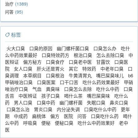
治疗
1389
问答
95
标签
火大口臭
口臭的原因
幽门螺杆菌口臭
口臭怎么办
吃什
么中药效果最好
口臭特效药方
根治口臭
怎么去除口臭
中
医辩证
偏方秘方
口臭食疗
口臭老中医
甘露饮
口臭医
院
女人口臭
肝火还是胃火
其它
特效药
中老年口臭
口
臭调理
本草纲目
口臭根治
牛黄清胃丸
嘴巴屎臭味儿
b6
甲硝唑治口臭
口臭医案
口干口苦
吃什么药效果最好
甲硝
唑治疗口臭
气血
粪臭味
口臭怎么去除
吃什么中药
口臭
舌苔
中医辨证
孩子口臭
喝什么茶
嘴巴屎臭味
吃什么
药
男人口臭
口臭中药
幽门螺杆菌
失眠口臭
鼻炎口臭
口臭怎么治
胃炎口臭
内分泌失调
口臭吃什么中药
更年
期
中成药
扁桃体
偏方
医院
问答
口臭吃什么药
喝什
么中药
呼吸臭
便秘
便秘口臭
吃什么中药效果好
老中
医