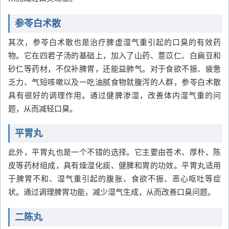
参苓白术散
其次，参苓白术散也是治疗脾虚湿气重引起的口臭的有效药
物。它在四君子汤的基础上，加入了山药、薏苡仁、白扁豆和
砂仁等药材，不仅补脾胃，还能益肺气。对于食欲不振、疲惫
乏力、气短咳嗽以及一吃油腻食物就腹泻的人群，参苓白术散
具有很好的调理作用。通过健脾渗湿，改善体内湿气重的问
题，从而减轻口臭。
平胃丸
此外，平胃丸也是一个不错的选择。它主要由苍术、厚朴、陈
皮等药材组成，具有燥湿化痰、健脾和胃的功效。平胃丸适用
于脾胃不和、湿气重引起的腹胀、食欲不振、恶心呕吐等症
状。通过调理脾胃功能，减少湿气生成，从而改善口臭问题。
二陈丸