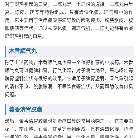
对于湿热引起的口臭，二陈丸是一个理想的选择。二陈丸由半
夏、陈皮、茯苓等药物组成，具有燥湿化痰、理气和中的作
用。它主要用于治疗痰湿停滞导致的咳嗽痰多、胸脘胀闷、腹
胀便溏等症状。通过祛湿化痰，调理气机，二陈丸能够有效减
轻湿热引起的口臭。
木香顺气丸
除了上述药物，木香顺气丸也是一个值得推荐的中成药。木香
顺气丸可以健脾和胃，行气化湿，对于嗳气纳呆，恶心呕吐等
脾胃虚弱症状有很好的效果。它适用于脾胃虚弱、湿气重引起
的消化不良、脘腹胀满、不思饮食等症状，从而帮助改善口臭
问题。
藿香清胃胶囊
最后，藿香清胃胶囊也是治疗口臭的常用药物之一。它主要由
栀子、南山楂、石膏、甘草等药物组成，具有清热化湿、醒脾
消滞的功效。藿香清胃胶囊适用于消化不良、脘腹涨满、不思