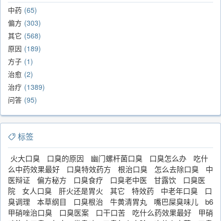
中药
65
偏方
303
其它
568
原因
189
方子
1
治愈
2
治疗
1389
问答
95
标签
火大口臭
口臭的原因
幽门螺杆菌口臭
口臭怎么办
吃什
么中药效果最好
口臭特效药方
根治口臭
怎么去除口臭
中
医辩证
偏方秘方
口臭食疗
口臭老中医
甘露饮
口臭医
院
女人口臭
肝火还是胃火
其它
特效药
中老年口臭
口
臭调理
本草纲目
口臭根治
牛黄清胃丸
嘴巴屎臭味儿
b6
甲硝唑治口臭
口臭医案
口干口苦
吃什么药效果最好
甲硝