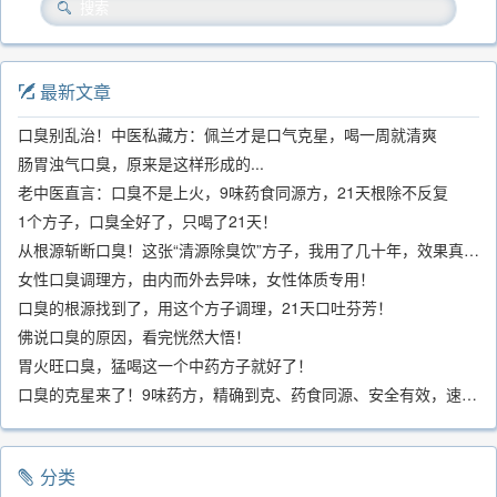
最新文章
口臭别乱治！中医私藏方：佩兰才是口气克星，喝一周就清爽
肠胃浊气口臭，原来是这样形成的...
老中医直言：口臭不是上火，9味药食同源方，21天根除不反复
1个方子，口臭全好了，只喝了21天！
从根源斩断口臭！这张“清源除臭饮”方子，我用了几十年，效果真不错
女性口臭调理方，由内而外去异味，女性体质专用！
口臭的根源找到了，用这个方子调理，21天口吐芬芳！
佛说口臭的原因，看完恍然大悟！
胃火旺口臭，猛喝这一个中药方子就好了！
口臭的克星来了！9味药方，精确到克、药食同源、安全有效，速看！
分类