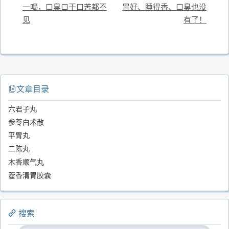
一喝，口臭口干口苦都不
胃好、睡得香、口臭也没
见
有了！
文章目录
六君子丸
参苓白术散
平胃丸
二陈丸
木香顺气丸
藿香清胃胶囊
搜索