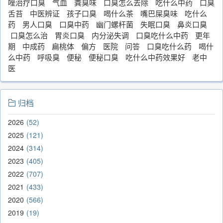
唑治疗口臭
气血
粪臭味
口臭怎么去除
吃什么中药
口臭
舌苔
中医辨证
孩子口臭
喝什么茶
嘴巴屎臭味
吃什么
药
男人口臭
口臭中药
幽门螺杆菌
失眠口臭
鼻炎口臭
口臭怎么治
胃炎口臭
内分泌失调
口臭吃什么中药
更年
期
中成药
扁桃体
偏方
医院
问答
口臭吃什么药
喝什
么中药
呼吸臭
便秘
便秘口臭
吃什么中药效果好
老中
医
归档
2026
52
2025
121
2024
314
2023
405
2022
707
2021
433
2020
566
2019
19