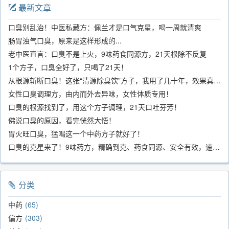
最新文章
口臭别乱治！中医私藏方：佩兰才是口气克星，喝一周就清爽
肠胃浊气口臭，原来是这样形成的...
老中医直言：口臭不是上火，9味药食同源方，21天根除不反复
1个方子，口臭全好了，只喝了21天！
从根源斩断口臭！这张“清源除臭饮”方子，我用了几十年，效果真不错
女性口臭调理方，由内而外去异味，女性体质专用！
口臭的根源找到了，用这个方子调理，21天口吐芬芳！
佛说口臭的原因，看完恍然大悟！
胃火旺口臭，猛喝这一个中药方子就好了！
口臭的克星来了！9味药方，精确到克、药食同源、安全有效，速看！
分类
中药
65
偏方
303