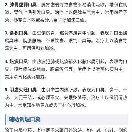
2. 脾胃虚弱口臭
：脾胃虚弱导致食物不易消化吸收，堆积在肠
道，胃气上涌引发口臭。治疗上以健脾益气为主，常用四君子
汤、参苓白术散或香砂六君子汤加焦三仙。
3. 食积口臭
：由过饱伤胃、缩食停滞胃中引起，表现为口出酸
腐臭味、脘腹胀痛、不思饮食、嗳气口臭等。治疗上以消食导
滞为主，可用保和丸加减。
4. 热痰口臭
：由热痰犯肺或热痰郁久化脓化腐引起，表现为口
臭、咳吐痰浊或脓血、胸痛短气等。治疗上以清热化痰为主，
常用清气化痰丸加减。
5. 阴虚火旺口臭
：由阴虚生内热所致，表现为口臭、鼻干、干
咳、大便干结，或心烦不安、失眠多梦等。治疗上以滋阴清热
为主，常用知柏地黄丸或天王补心丹加减。
辅助调理口臭
除了内服中药，老中医还常采用外治法，如针刺、电针、刮痧