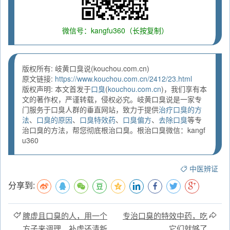
微信号：kangfu360（长按复制）
版权所有: 岐黄口臭说(kouchou.com.cn)
原文链接:
https://www.kouchou.com.cn/2412/23.html
版权声明: 本文首发于
口臭
(
kouchou.com.cn
)，我们享有本
文的著作权，严谨转载，侵权必究。岐黄口臭说是一家专
门服务于口臭人群的垂直网站，致力于提供
治疗口臭的方
法
、
口臭的原因
、
口臭特效药
、
口臭偏方
、
去除口臭
等专
治口臭的方法，帮您彻底根治口臭。根治口臭微信：kangf
u360
中医辨证
分享到:
脾虚且口臭的人，用一个
专治口臭的特效中药，吃
方子来调理，补虚还清新
它们就够了