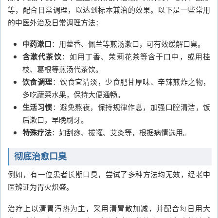
等，配合日常调理，以达到标本兼治的效果。以下是一些常用
的中医外治及日常调理方法：
中药漱口
：用藿香、佩兰等煎汤漱口，可有效缓解口臭。
含漱代茶饮
：如用丁香、茉莉花茶等含于口中，或用桂
枝、葛根等煎汤代茶饮。
饮食调理
：饮食宜清淡，少食肥甘厚味、辛辣煎炸之物，
多吃蔬菜水果，保持大便通畅。
生活习惯
：避免熬夜，保持规律作息，加强口腔清洁，饭
后漱口，早晚刷牙。
特殊疗法
：如刮痧、拔罐、艾灸等，根据病情选用。
彻底治愈口臭
例如，有一位患者长期口臭，尝试了多种方法均无效，经老中
医辨证为胃火炽盛。
治疗上以清胃泻热为主，采用清胃散加减，并配合每日用大