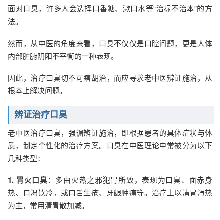
面对口臭，许多人会选择口香糖、漱口水等“治标不治本”的方
法。
然而，从中医的角度来看，口臭不仅仅是口腔问题，更是人体
内部脏腑阴阳不平衡的一种表现。
因此，治疗口臭切不可瞎胡治，而应寻求老中医辨证施治，从
根本上解决问题。
辨证治疗口臭
老中医治疗口臭，强调辨证施治，即根据患者的具体症状与体
质，制定个性化的治疗方案。口臭在中医理论中常被分为以下
几种类型：
1. 胃火口臭
：多由火热之邪犯胃所致，表现为口臭、面赤身
热、口渴饮冷，或口舌生疮、牙龈肿痛等。治疗上以清胃泻热
为主，常用清胃散加减。