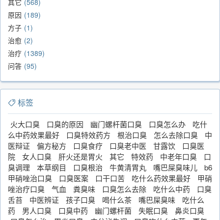
其它
568
原因
189
方子
1
治愈
2
治疗
1389
问答
95
标签
火大口臭
口臭的原因
幽门螺杆菌口臭
口臭怎么办
吃什
么中药效果最好
口臭特效药方
根治口臭
怎么去除口臭
中
医辩证
偏方秘方
口臭食疗
口臭老中医
甘露饮
口臭医
院
女人口臭
肝火还是胃火
其它
特效药
中老年口臭
口
臭调理
本草纲目
口臭根治
牛黄清胃丸
嘴巴屎臭味儿
b6
甲硝唑治口臭
口臭医案
口干口苦
吃什么药效果最好
甲硝
唑治疗口臭
气血
粪臭味
口臭怎么去除
吃什么中药
口臭
舌苔
中医辨证
孩子口臭
喝什么茶
嘴巴屎臭味
吃什么
药
男人口臭
口臭中药
幽门螺杆菌
失眠口臭
鼻炎口臭