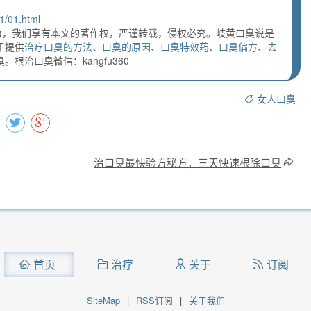
1/01.html
)，我们享有本文的著作权，严谨转载，侵权必究。岐黄口臭说是
于提供
治疗口臭的方法
、
口臭的原因
、
口臭特效药
、
口臭偏方
、
去
根治口臭微信：kangfu360
女人口臭
治口臭最快验方秘方，三天快速根除口臭
首页
治疗
关于
订阅
SiteMap
|
RSS订阅
|
关于我们