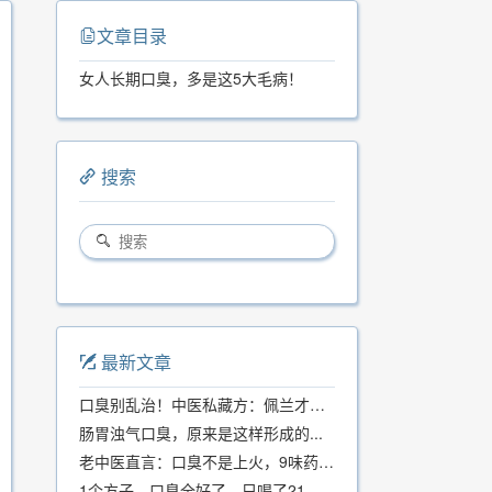
文章目录
女人长期口臭，多是这5大毛病！
搜索
最新文章
口臭别乱治！中医私藏方：佩兰才是口气克星，喝一周就清爽
肠胃浊气口臭，原来是这样形成的...
老中医直言：口臭不是上火，9味药食同源方，21天根除不反复
1个方子，口臭全好了，只喝了21天！