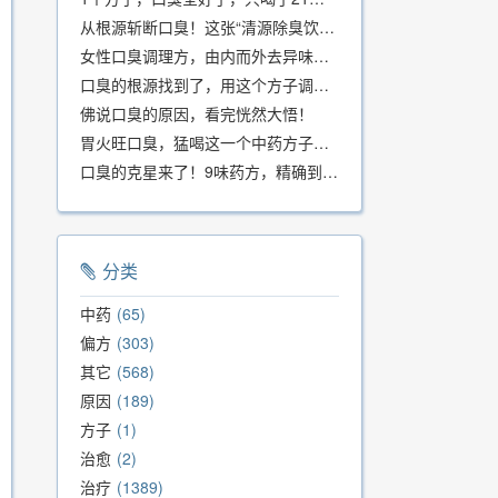
从根源斩断口臭！这张“清源除臭饮”方子，我用了几十年，效果真不错
女性口臭调理方，由内而外去异味，女性体质专用！
口臭的根源找到了，用这个方子调理，21天口吐芬芳！
佛说口臭的原因，看完恍然大悟！
胃火旺口臭，猛喝这一个中药方子就好了！
口臭的克星来了！9味药方，精确到克、药食同源、安全有效，速看！
分类
中药
65
偏方
303
其它
568
原因
189
方子
1
治愈
2
治疗
1389