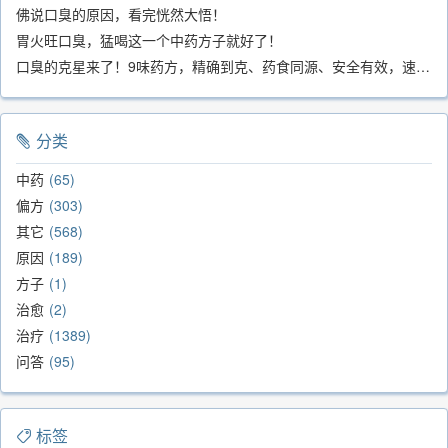
佛说口臭的原因，看完恍然大悟！
胃火旺口臭，猛喝这一个中药方子就好了！
口臭的克星来了！9味药方，精确到克、药食同源、安全有效，速看！
分类
中药
65
偏方
303
其它
568
原因
189
方子
1
治愈
2
治疗
1389
问答
95
标签