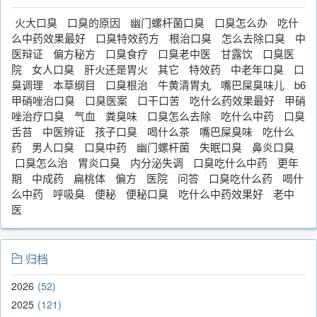
火大口臭
口臭的原因
幽门螺杆菌口臭
口臭怎么办
吃什
么中药效果最好
口臭特效药方
根治口臭
怎么去除口臭
中
医辩证
偏方秘方
口臭食疗
口臭老中医
甘露饮
口臭医
院
女人口臭
肝火还是胃火
其它
特效药
中老年口臭
口
臭调理
本草纲目
口臭根治
牛黄清胃丸
嘴巴屎臭味儿
b6
甲硝唑治口臭
口臭医案
口干口苦
吃什么药效果最好
甲硝
唑治疗口臭
气血
粪臭味
口臭怎么去除
吃什么中药
口臭
舌苔
中医辨证
孩子口臭
喝什么茶
嘴巴屎臭味
吃什么
药
男人口臭
口臭中药
幽门螺杆菌
失眠口臭
鼻炎口臭
口臭怎么治
胃炎口臭
内分泌失调
口臭吃什么中药
更年
期
中成药
扁桃体
偏方
医院
问答
口臭吃什么药
喝什
么中药
呼吸臭
便秘
便秘口臭
吃什么中药效果好
老中
医
归档
2026
52
2025
121