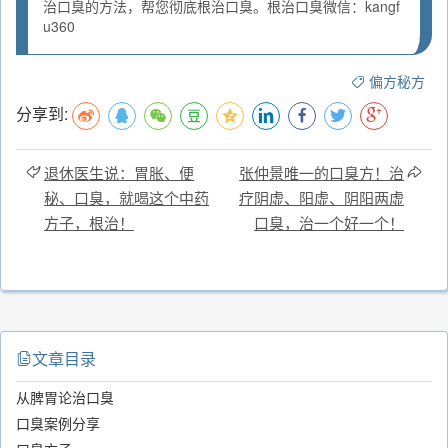
治口臭的方法，帮您彻底根治口臭。根治口臭微信：kangf
u360
偏方秘方
分享到:
退休医生说：胃胀、便
张仲景唯一的口臭方！治
秘、口臭，就喝这个中药
疗阴虚、阳虚、阴阳两虚
方子，根治！
口臭，治一个好一个！
文章目录
从脾胃论治口臭
口臭案例分享