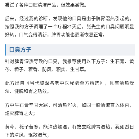
尝试了各种口腔清洁产品，但效果甚微。
后来，经过我的诊断，发现他的口臭是由于脾胃湿热引起的。
按照我的方子调理了一个疗程21天后，张先生的口臭问题明显
好转，口气变得清新，脾胃功能也逐渐恢复正常。
口臭方子
针对脾胃湿热导致的口臭，我推荐使用以下方子：生石膏、黄
芩、栀子、藿香、防风、积实、生甘草。
此方出自《当代资深名老中医秘验单方精选》，具有清热燥
湿、健脾和胃之功效。
方中生石膏辛甘大寒，可清热泻火，如同一股清流直入体内，
熄灭脾胃之火；
黄芩、栀子苦寒，能清热燥湿，有效去除脾胃湿热，犹如烈日
下的清风，驱散湿气；