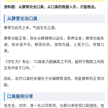
资料图：从脾胃论治口臭，从口臭的根源入手，才能根治。
从脾胃论治口臭
脾胃为后天之本，气血生化之源。
脾胃功能正常，则水谷精微得以运化，营养全身；脾胃功能失
调，则水湿不化，郁而化热，湿热内蕴，上蒸于口，导致口
臭。
《济生方》有云：“口臭者乃脏臊腐之不同，蕴积于胸隔之间而
生热冲发于口中。”
因此，治疗口臭的关键在于化解脾胃湿热，恢复脾胃的正常功
能。
口臭案例分享
张先生，35岁，是一名公司职员，长期以来饱受口臭困扰。他