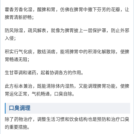
藿香芳香化湿，醒脾和胃，仿佛在脾胃中撒下芬芳的花瓣，让
脾胃清新舒畅；
防风除湿，疏风解表，就像为脾胃披上一层保护罩，防止外邪
入侵；
积实行气化痰，散结消痞，能将脾胃中的积滞化解散除，使脾
胃畅通无阻；
生甘草调和诸药，起着协调各方的作用。
此方标本兼治，既能清除体内湿热，又能调理脾胃功能，使脾
胃运化正常，气机畅通，口臭自除。
口臭调理
除了药物治疗，调整生活习惯和饮食结构也是预防和治疗口臭
的重要措施。