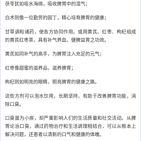
茯苓犹如吸水海绵，吸收脾胃中的湿气；
白术则像一位勤劳的园丁，精心培育脾胃的健康；
甘草调和诸药，使各方协同作用。或用黄芪、红枣、枸杞组成
的黄芪红枣茶，具有补气养血、健脾益胃之功效。
黄芪如同补气的高手，为脾胃注入充足的元气；
红枣像甜蜜的滋养品，滋养脾胃；
枸杞则如明亮的眼睛，照亮脾胃的健康之路。
这些方剂可以泡水饮用，长期坚持，有助于改善脾胃功能，消
除口臭。
口臭虽为小疾，却严重影响人们的生活质量和社交活动。从脾
胃论治口臭，通过药物治疗和生活调理相结合，可以从根本上
解决问题，还患者以清新的口气和健康的体魄。