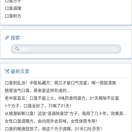
口臭方子
口臭调理
口臭附方
搜索
最新文章
口臭别乱治！中医私藏方：佩兰才是口气克星，喝一周就清爽
肠胃浊气口臭，原来是这样形成的...
老中医直言：口臭不是上火，9味药食同源方，21天根除不反复
1个方子，口臭全好了，只喝了21天！
从根源斩断口臭！这张“清源除臭饮”方子，我用了几十年，效果真不错
女性口臭调理方，由内而外去异味，女性体质专用！
口臭的根源找到了，用这个方子调理，21天口吐芬芳！