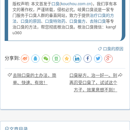
版权声明: 本文首发于
口臭
(
kouchou.com.cn
)，我们享有本
文的著作权，严谨转载，侵权必究。岐黄口臭说是一家专
门服务于口臭人群的垂直网站，致力于提供
治疗口臭的方
法
、
口臭的原因
、
口臭特效药
、
口臭偏方
、
去除口臭
等专
治口臭的方法，帮您彻底根治口臭。根治口臭微信：kangf
u360
口臭的原因
分享到:
去除口臭的土办法，简
口臭秘方，治一好一。别
单、快速、有效！
再忍受口臭了，试试这个
方子，效果意想不到！
文章目录