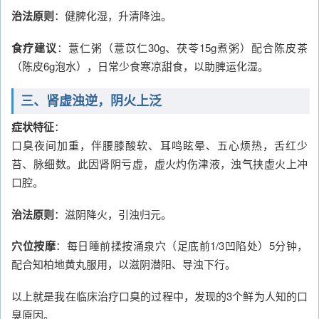
治法原则
：健脾化湿，升清降浊。
食疗建议
：薏仁粥（薏苡仁30g、茯苓15g煮粥）配合陈皮茶
（陈皮6g泡水），日常少食寒凉甜食，以助脾运化湿。
三、肾虚浊逆，阴火上泛
症状特征
：
口臭夜间加重，伴腰膝酸软、耳鸣眩晕、五心烦热，舌红少
苔、脉细数。此因肾阴亏虚，虚火灼伤津液，浊气挟虚火上冲
口腔。
治法原则
：滋阴降火，引浊归元。
穴位按摩
：每日睡前揉按涌泉穴（足底前1/3凹陷处）5分钟，
配合知柏地黄丸服用，以滋阴潜阳、导浊下行。
以上就是我在临床治疗口臭的过程中，发现的3个鲜为人知的口
臭原因。