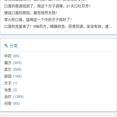
口臭的根源找到了，用这个方子调理，21天口吐芬芳！
佛说口臭的原因，看完恍然大悟！
胃火旺口臭，猛喝这一个中药方子就好了！
口臭的克星来了！9味药方，精确到克、药食同源、安全有效，速看！
分类
中药
65
偏方
303
其它
568
原因
189
方子
1
治愈
2
治疗
1389
问答
95