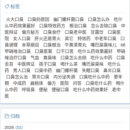
标签
火大口臭
口臭的原因
幽门螺杆菌口臭
口臭怎么办
吃什
么中药效果最好
口臭特效药方
根治口臭
怎么去除口臭
中
医辩证
偏方秘方
口臭食疗
口臭老中医
甘露饮
口臭医
院
女人口臭
肝火还是胃火
其它
特效药
中老年口臭
口
臭调理
本草纲目
口臭根治
牛黄清胃丸
嘴巴屎臭味儿
b6
甲硝唑治口臭
口臭医案
口干口苦
吃什么药效果最好
甲硝
唑治疗口臭
气血
粪臭味
口臭怎么去除
吃什么中药
口臭
舌苔
中医辨证
孩子口臭
喝什么茶
嘴巴屎臭味
吃什么
药
男人口臭
口臭中药
幽门螺杆菌
失眠口臭
鼻炎口臭
口臭怎么治
胃炎口臭
内分泌失调
口臭吃什么中药
更年
期
中成药
扁桃体
偏方
医院
问答
口臭吃什么药
喝什
么中药
呼吸臭
便秘
便秘口臭
吃什么中药效果好
老中
医
归档
2026
52