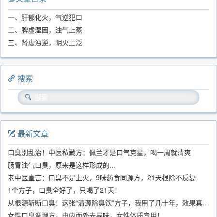
一、肝郁化火，气逆犯口
二、脾虚湿困，浊气上蒸
三、肾虚浊逆，阴火上泛
搜索
最新文章
口臭别乱治！中医私藏方：佩兰才是口气克星，喝一周就清爽
肠胃浊气口臭，原来是这样形成的...
老中医直言：口臭不是上火，9味药食同源方，21天根除不反复
1个方子，口臭全好了，只喝了21天！
从根源斩断口臭！这张“清源除臭饮”方子，我用了几十年，效果真不错
女性口臭调理方，由内而外去异味，女性体质专用！