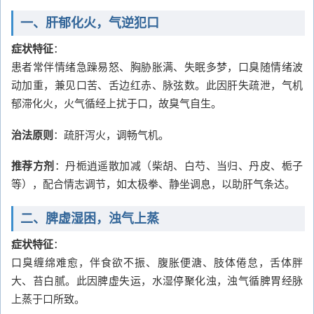
一、肝郁化火，气逆犯口
症状特征
：
患者常伴情绪急躁易怒、胸胁胀满、失眠多梦，口臭随情绪波
动加重，兼见口苦、舌边红赤、脉弦数。此因肝失疏泄，气机
郁滞化火，火气循经上扰于口，故臭气自生。
治法原则
：疏肝泻火，调畅气机。
推荐方剂
：丹栀逍遥散加减（柴胡、白芍、当归、丹皮、栀子
等），配合情志调节，如太极拳、静坐调息，以助肝气条达。
二、脾虚湿困，浊气上蒸
症状特征
：
口臭缠绵难愈，伴食欲不振、腹胀便溏、肢体倦怠，舌体胖
大、苔白腻。此因脾虚失运，水湿停聚化浊，浊气循脾胃经脉
上蒸于口所致。