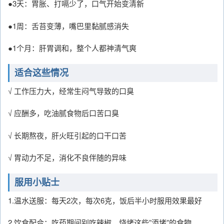
●3天：胃胀、打嗝少了，口气开始变清新
●1周：舌苔变薄，嘴巴里黏腻感消失
●1个月：肝胃调和，整个人都神清气爽
适合这些情况
√ 工作压力大，经常生闷气导致的口臭
√ 应酬多，吃油腻食物后口苦口臭
√ 长期熬夜，肝火旺引起的口干口苦
√ 胃动力不足，消化不良伴随的异味
服用小贴士
1.温水送服：每天2次，每次6克，饭后半小时服用效果最好
2.饮食配合：吃药期间别吃辣椒、烧烤这些”添堵”的食物