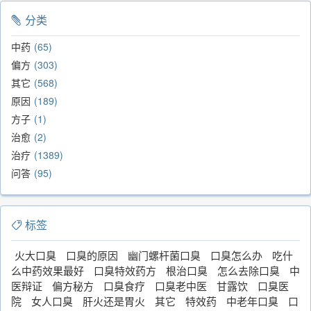
分类
中药
65
偏方
303
其它
568
原因
189
方子
1
治愈
2
治疗
1389
问答
95
标签
火大口臭
口臭的原因
幽门螺杆菌口臭
口臭怎么办
吃什
么中药效果最好
口臭特效药方
根治口臭
怎么去除口臭
中
医辩证
偏方秘方
口臭食疗
口臭老中医
甘露饮
口臭医
院
女人口臭
肝火还是胃火
其它
特效药
中老年口臭
口