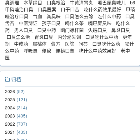
臭调理
本草纲目
口臭根治
牛黄清胃丸
嘴巴屎臭味儿
b6
甲硝唑治口臭
口臭医案
口干口苦
吃什么药效果最好
甲硝
唑治疗口臭
气血
粪臭味
口臭怎么去除
吃什么中药
口臭
舌苔
中医辨证
孩子口臭
喝什么茶
嘴巴屎臭味
吃什么
药
男人口臭
口臭中药
幽门螺杆菌
失眠口臭
鼻炎口臭
口臭怎么治
胃炎口臭
内分泌失调
口臭吃什么中药
更年
期
中成药
扁桃体
偏方
医院
问答
口臭吃什么药
喝什
么中药
呼吸臭
便秘
便秘口臭
吃什么中药效果好
老中
医
归档
2026
52
2025
121
2024
314
2023
405
2022
707
2021
433
2020
566