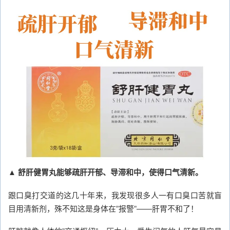
▲ 舒肝健胃丸能够疏肝开郁、导滞和中，使得口气清新。
跟口臭打交道的这几十年来，我发现很多人一有口臭口苦就盲
目用清新剂，殊不知这是身体在”报警”——肝胃不和了！