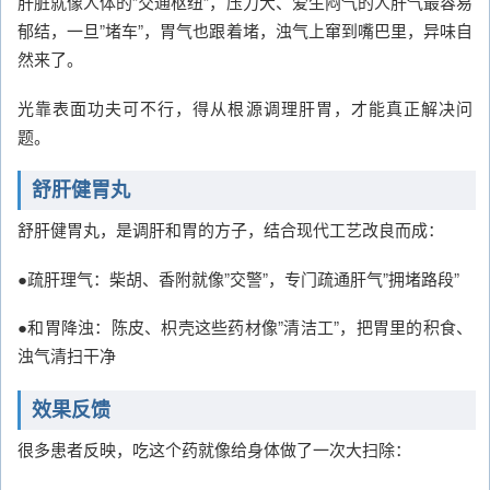
肝脏就像人体的”交通枢纽”，压力大、爱生闷气的人肝气最容易
郁结，一旦”堵车”，胃气也跟着堵，浊气上窜到嘴巴里，异味自
然来了。
光靠表面功夫可不行，得从根源调理肝胃，才能真正解决问
题。
舒肝健胃丸
舒肝健胃丸，是调肝和胃的方子，结合现代工艺改良而成：
●疏肝理气：柴胡、香附就像”交警”，专门疏通肝气”拥堵路段”
●和胃降浊：陈皮、枳壳这些药材像”清洁工”，把胃里的积食、
浊气清扫干净
效果反馈
很多患者反映，吃这个药就像给身体做了一次大扫除：