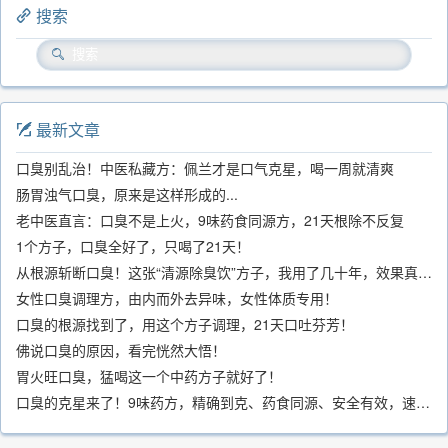
搜索
最新文章
口臭别乱治！中医私藏方：佩兰才是口气克星，喝一周就清爽
肠胃浊气口臭，原来是这样形成的...
老中医直言：口臭不是上火，9味药食同源方，21天根除不反复
1个方子，口臭全好了，只喝了21天！
从根源斩断口臭！这张“清源除臭饮”方子，我用了几十年，效果真不错
女性口臭调理方，由内而外去异味，女性体质专用！
口臭的根源找到了，用这个方子调理，21天口吐芬芳！
佛说口臭的原因，看完恍然大悟！
胃火旺口臭，猛喝这一个中药方子就好了！
口臭的克星来了！9味药方，精确到克、药食同源、安全有效，速看！