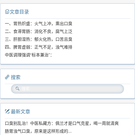
文章目录
一、胃热炽盛：火气上冲，熏出口臭
二、食滞胃肠：消化不良，腐气上泛
三、肝胆湿热：郁火化热，口苦且臭
四、脾胃虚弱：正气不足，浊气难排
中医调理强调“标本兼治”：
搜索
最新文章
口臭别乱治！中医私藏方：佩兰才是口气克星，喝一周就清爽
肠胃浊气口臭，原来是这样形成的...