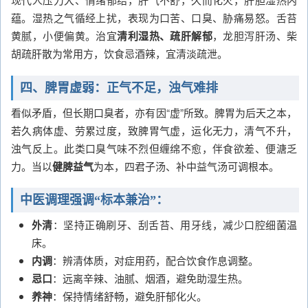
蕴。湿热之气循经上扰，表现为口苦、口臭、胁痛易怒。舌苔
黄腻，小便偏黄。治宜
清利湿热、疏肝解郁
，龙胆泻肝汤、柴
胡疏肝散为常用方，饮食忌酒辣，宜清淡疏泄。
四、脾胃虚弱：正气不足，浊气难排
看似矛盾，但长期口臭者，亦有因“虚”所致。脾胃为后天之本，
若久病体虚、劳累过度，致脾胃气虚，运化无力，清气不升，
浊气反上。此类口臭气味不烈但缠绵不愈，伴食欲差、便溏乏
力。当以
健脾益气
为本，四君子汤、补中益气汤可调根本。
中医调理强调“标本兼治”
：
外清
：坚持正确刷牙、刮舌苔、用牙线，减少口腔细菌温
床。
内调
：辨清体质，对症用药，配合饮食作息调整。
忌口
：远离辛辣、油腻、烟酒，避免助湿生热。
养神
：保持情绪舒畅，避免肝郁化火。