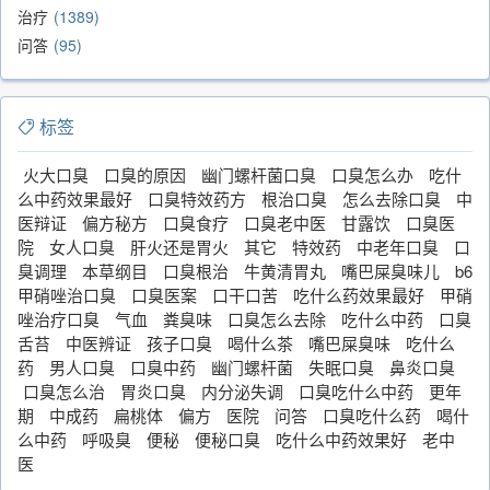
治疗
1389
问答
95
标签
火大口臭
口臭的原因
幽门螺杆菌口臭
口臭怎么办
吃什
么中药效果最好
口臭特效药方
根治口臭
怎么去除口臭
中
医辩证
偏方秘方
口臭食疗
口臭老中医
甘露饮
口臭医
院
女人口臭
肝火还是胃火
其它
特效药
中老年口臭
口
臭调理
本草纲目
口臭根治
牛黄清胃丸
嘴巴屎臭味儿
b6
甲硝唑治口臭
口臭医案
口干口苦
吃什么药效果最好
甲硝
唑治疗口臭
气血
粪臭味
口臭怎么去除
吃什么中药
口臭
舌苔
中医辨证
孩子口臭
喝什么茶
嘴巴屎臭味
吃什么
药
男人口臭
口臭中药
幽门螺杆菌
失眠口臭
鼻炎口臭
口臭怎么治
胃炎口臭
内分泌失调
口臭吃什么中药
更年
期
中成药
扁桃体
偏方
医院
问答
口臭吃什么药
喝什
么中药
呼吸臭
便秘
便秘口臭
吃什么中药效果好
老中
医