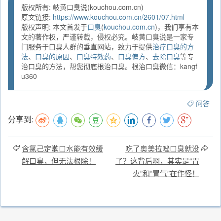
版权所有: 岐黄口臭说(kouchou.com.cn)
原文链接:
https://www.kouchou.com.cn/2601/07.html
版权声明: 本文首发于
口臭
(
kouchou.com.cn
)，我们享有本
文的著作权，严谨转载，侵权必究。岐黄口臭说是一家专
门服务于口臭人群的垂直网站，致力于提供
治疗口臭的方
法
、
口臭的原因
、
口臭特效药
、
口臭偏方
、
去除口臭
等专
治口臭的方法，帮您彻底根治口臭。根治口臭微信：kangf
u360
问答
分享到:
含氯己定漱口水能有效缓
吃了奥美拉唑口臭就没
解口臭，但无法根除！
了？这背后啊，其实是“胃
火”和“胃气”在作怪！