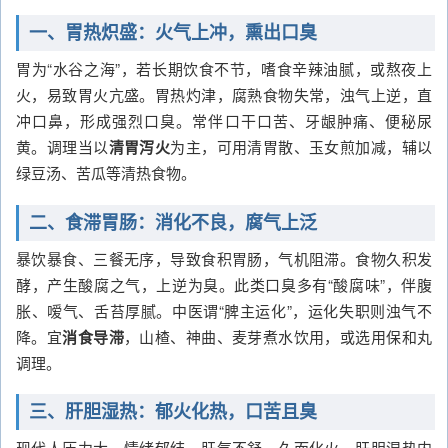
一、胃热炽盛：火气上冲，熏出口臭
胃为“水谷之海”，若长期饮食不节，嗜食辛辣油腻，或熬夜上
火，易致胃火亢盛。胃热灼津，腐熟食物失常，浊气上逆，直
冲口鼻，形成强烈口臭。常伴口干口苦、牙龈肿痛、便秘尿
黄。调理当以
清胃泻火
为主，可用清胃散、玉女煎加减，辅以
绿豆汤、苦瓜等清热食物。
二、食滞胃肠：消化不良，腐气上泛
暴饮暴食、三餐无序，导致食积胃肠，气机阻滞。食物久积发
酵，产生酸腐之气，上逆为臭。此类口臭多有“酸腐味”，伴腹
胀、嗳气、舌苔厚腻。中医谓“脾主运化”，运化失职则浊气不
降。宜
消食导滞
，山楂、神曲、麦芽煮水饮用，或选用保和丸
调理。
三、肝胆湿热：郁火化热，口苦且臭
现代人压力大、情绪郁结，肝气不舒，久而化火，肝胆湿热内