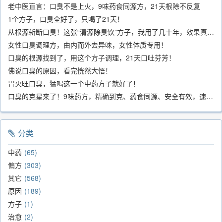
老中医直言：口臭不是上火，9味药食同源方，21天根除不反复
1个方子，口臭全好了，只喝了21天！
从根源斩断口臭！这张“清源除臭饮”方子，我用了几十年，效果真不错
女性口臭调理方，由内而外去异味，女性体质专用！
口臭的根源找到了，用这个方子调理，21天口吐芬芳！
佛说口臭的原因，看完恍然大悟！
胃火旺口臭，猛喝这一个中药方子就好了！
口臭的克星来了！9味药方，精确到克、药食同源、安全有效，速看！
分类
中药
65
偏方
303
其它
568
原因
189
方子
1
治愈
2