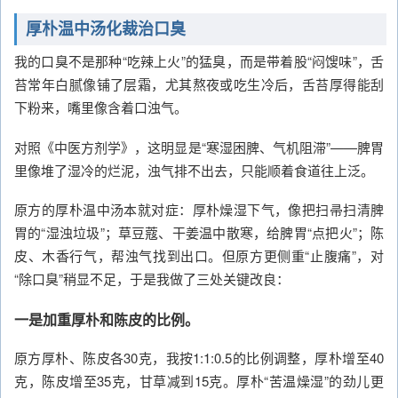
厚朴温中汤化裁治口臭
我的口臭不是那种“吃辣上火”的猛臭，而是带着股“闷馊味”，舌
苔常年白腻像铺了层霜，尤其熬夜或吃生冷后，舌苔厚得能刮
下粉来，嘴里像含着口浊气。
对照《中医方剂学》，这明显是“寒湿困脾、气机阻滞”——脾胃
里像堆了湿冷的烂泥，浊气排不出去，只能顺着食道往上泛。
原方的厚朴温中汤本就对症：厚朴燥湿下气，像把扫帚扫清脾
胃的“湿浊垃圾”；草豆蔻、干姜温中散寒，给脾胃“点把火”；陈
皮、木香行气，帮浊气找到出口。但原方更侧重“止腹痛”，对
“除口臭”稍显不足，于是我做了三处关键改良：
一是加重厚朴和陈皮的比例。
原方厚朴、陈皮各30克，我按1:1:0.5的比例调整，厚朴增至40
克，陈皮增至35克，甘草减到15克。厚朴“苦温燥湿”的劲儿更