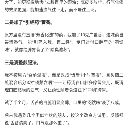
大了，能更彻底地“刮”去脾胃里的湿浊；陈皮多放些，行气化痰
的效果更强，能加速浊气往下走，而不是往上泛。
二是加了“引经药”藿香。
原方里没有直接“芳香化浊”的药，我加了10克广藿香，这味药自
带清香气，能“引药入脾、胃二经”，专门对付口腔里的“闷馊
味”，就像给脾胃装了个“除臭滤芯”。
三是调整煎服法。
我不按原方“食前温服”，而是改成“饭后1小时热服”，且头煎二
煎混合后分3次“频频含咽”——让药汤在口腔多停留会儿，既清
理口腔黏膜的浊气，又让药性顺着食道往下“冲刷”脾胃。
试了半个月，舌苔的白腻明显变薄，口里的“闷馊味”淡了八成。
后来我遇到几个类似症状的朋友，按这个改良方试用，反馈都
说“舌苔清爽了，口气没那么重了”。