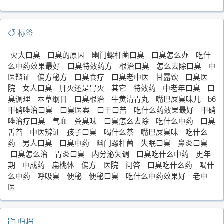
标签
火大口臭
口臭的原因
幽门螺杆菌口臭
口臭怎么办
吃什
么中药效果最好
口臭特效药方
根治口臭
怎么去除口臭
中
医辩证
偏方秘方
口臭食疗
口臭老中医
甘露饮
口臭医
院
女人口臭
肝火还是胃火
其它
特效药
中老年口臭
口
臭调理
本草纲目
口臭根治
牛黄清胃丸
嘴巴屎臭味儿
b6
甲硝唑治口臭
口臭医案
口干口苦
吃什么药效果最好
甲硝
唑治疗口臭
气血
粪臭味
口臭怎么去除
吃什么中药
口臭
舌苔
中医辨证
孩子口臭
喝什么茶
嘴巴屎臭味
吃什么
药
男人口臭
口臭中药
幽门螺杆菌
失眠口臭
鼻炎口臭
口臭怎么治
胃炎口臭
内分泌失调
口臭吃什么中药
更年
期
中成药
扁桃体
偏方
医院
问答
口臭吃什么药
喝什
么中药
呼吸臭
便秘
便秘口臭
吃什么中药效果好
老中
医
归档