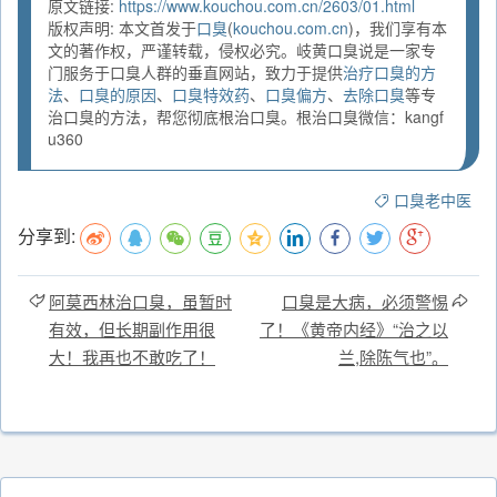
原文链接:
https://www.kouchou.com.cn/2603/01.html
版权声明: 本文首发于
口臭
(
kouchou.com.cn
)，我们享有本
文的著作权，严谨转载，侵权必究。岐黄口臭说是一家专
门服务于口臭人群的垂直网站，致力于提供
治疗口臭的方
法
、
口臭的原因
、
口臭特效药
、
口臭偏方
、
去除口臭
等专
治口臭的方法，帮您彻底根治口臭。根治口臭微信：kangf
u360
口臭老中医
分享到:
阿莫西林治口臭，虽暂时
口臭是大病，必须警惕
有效，但长期副作用很
了！《黄帝内经》“治之以
大！我再也不敢吃了！
兰,除陈气也”。