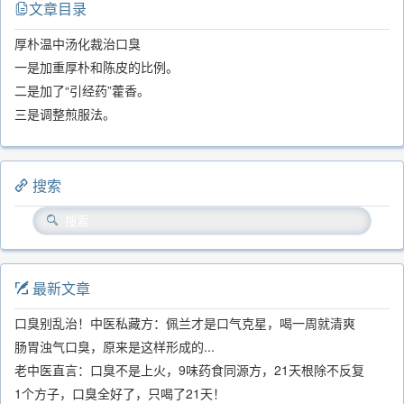
文章目录
厚朴温中汤化裁治口臭
一是加重厚朴和陈皮的比例。
二是加了“引经药”藿香。
三是调整煎服法。
搜索
最新文章
口臭别乱治！中医私藏方：佩兰才是口气克星，喝一周就清爽
肠胃浊气口臭，原来是这样形成的...
老中医直言：口臭不是上火，9味药食同源方，21天根除不反复
1个方子，口臭全好了，只喝了21天！