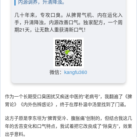
内源调养，升清降浊。
几十年来，专攻口臭。从脾胃气机、内在运化入
手，升清降浊，内源改善口气。独家配方，一个周
期21天，让无数人重获清新口气！
微信：
kangfu360
作为一个长期受口臭困扰又痴迷中医的“老病号”，我翻遍了《脾
胃论》《内外伤辨惑论》，终于在厚朴温中汤里找到了门道。
这方子原是李东垣为“脾胃受冷、腹胀痛”创制的，但结合我这几
年的舌苔变化和口气特点，我试着把它改良成了“除臭方”，效果
出乎意料。