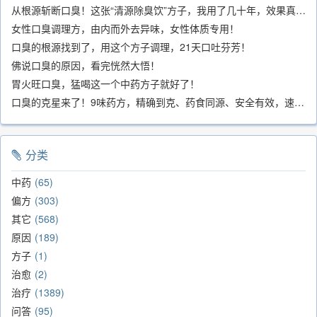
从根源斩断口臭！这张“清源除臭饮”方子，我用了几十年，效果真不错
女性口臭调理方，由内而外去异味，女性体质专用！
口臭的根源找到了，用这个方子调理，21天口吐芬芳！
佛说口臭的原因，看完恍然大悟！
胃火旺口臭，猛喝这一个中药方子就好了！
口臭的克星来了！9味药方，精确到克、药食同源、安全有效，速看！
分类
中药
65
偏方
303
其它
568
原因
189
方子
1
治愈
2
治疗
1389
问答
95