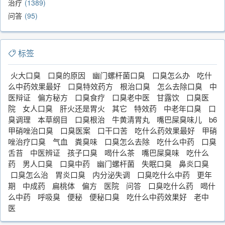
治疗
1389
问答
95
标签
火大口臭
口臭的原因
幽门螺杆菌口臭
口臭怎么办
吃什
么中药效果最好
口臭特效药方
根治口臭
怎么去除口臭
中
医辩证
偏方秘方
口臭食疗
口臭老中医
甘露饮
口臭医
院
女人口臭
肝火还是胃火
其它
特效药
中老年口臭
口
臭调理
本草纲目
口臭根治
牛黄清胃丸
嘴巴屎臭味儿
b6
甲硝唑治口臭
口臭医案
口干口苦
吃什么药效果最好
甲硝
唑治疗口臭
气血
粪臭味
口臭怎么去除
吃什么中药
口臭
舌苔
中医辨证
孩子口臭
喝什么茶
嘴巴屎臭味
吃什么
药
男人口臭
口臭中药
幽门螺杆菌
失眠口臭
鼻炎口臭
口臭怎么治
胃炎口臭
内分泌失调
口臭吃什么中药
更年
期
中成药
扁桃体
偏方
医院
问答
口臭吃什么药
喝什
么中药
呼吸臭
便秘
便秘口臭
吃什么中药效果好
老中
医