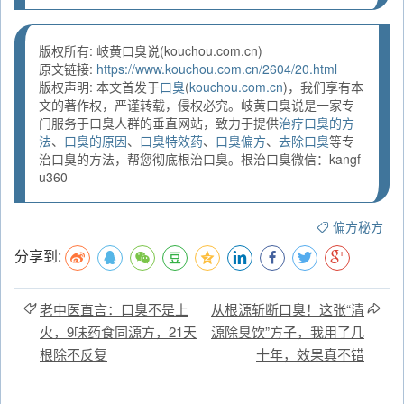
版权所有: 岐黄口臭说(kouchou.com.cn)
原文链接:
https://www.kouchou.com.cn/2604/20.html
版权声明: 本文首发于
口臭
(
kouchou.com.cn
)，我们享有本
文的著作权，严谨转载，侵权必究。岐黄口臭说是一家专
门服务于口臭人群的垂直网站，致力于提供
治疗口臭的方
法
、
口臭的原因
、
口臭特效药
、
口臭偏方
、
去除口臭
等专
治口臭的方法，帮您彻底根治口臭。根治口臭微信：kangf
u360
偏方秘方
分享到:
老中医直言：口臭不是上
从根源斩断口臭！这张“清
火，9味药食同源方，21天
源除臭饮”方子，我用了几
根除不反复
十年，效果真不错