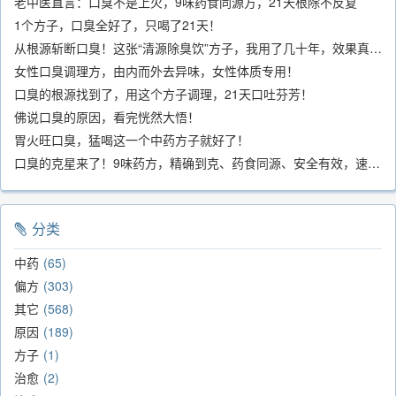
老中医直言：口臭不是上火，9味药食同源方，21天根除不反复
1个方子，口臭全好了，只喝了21天！
从根源斩断口臭！这张“清源除臭饮”方子，我用了几十年，效果真不错
女性口臭调理方，由内而外去异味，女性体质专用！
口臭的根源找到了，用这个方子调理，21天口吐芬芳！
佛说口臭的原因，看完恍然大悟！
胃火旺口臭，猛喝这一个中药方子就好了！
口臭的克星来了！9味药方，精确到克、药食同源、安全有效，速看！
分类
中药
65
偏方
303
其它
568
原因
189
方子
1
治愈
2