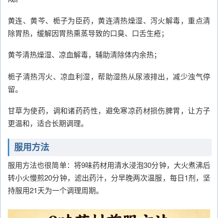
黄连、黄芩、栀子为臣药，黄连清热燥湿、泻火解毒，重点清
除胃热，缓解因胃热熏蒸导致的口臭、口舌生疮；
黄芩清热燥湿、凉血解毒，辅助清除体内余热；
栀子清热泻火、凉血利湿，帮助湿热从尿液排出，减少浊气停
留。
甘草为使药，调和诸药药性，避免寒凉药材损伤脾胃，让方子
更温和，适合长期调理。
服用方法
服用方法也很简单：将9味药材用清水浸泡30分钟，大火煮沸后
转小火慢煎20分钟，滤出药汁，分早晚两次温服，每日1剂，坚
持服用21天为一个调理周期。