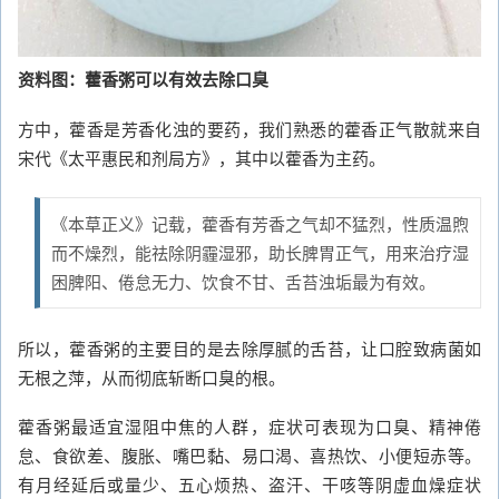
资料图：藿香粥可以有效去除口臭
方中，藿香是芳香化浊的要药，我们熟悉的藿香正气散就来自
宋代《太平惠民和剂局方》，其中以藿香为主药。
《本草正义》记载，藿香有芳香之气却不猛烈，性质温煦
而不燥烈，能祛除阴霾湿邪，助长脾胃正气，用来治疗湿
困脾阳、倦怠无力、饮食不甘、舌苔浊垢最为有效。
所以，藿香粥的主要目的是去除厚腻的舌苔，让口腔致病菌如
无根之萍，从而彻底斩断口臭的根。
藿香粥最适宜湿阻中焦的人群，症状可表现为口臭、精神倦
怠、食欲差、腹胀、嘴巴黏、易口渴、喜热饮、小便短赤等。
有月经延后或量少、五心烦热、盗汗、干咳等阴虚血燥症状