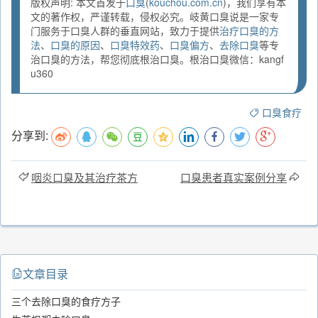
版权声明: 本文首发于
口臭
(
kouchou.com.cn
)，我们享有本
文的著作权，严谨转载，侵权必究。岐黄口臭说是一家专
门服务于口臭人群的垂直网站，致力于提供
治疗口臭的方
法
、
口臭的原因
、
口臭特效药
、
口臭偏方
、
去除口臭
等专
治口臭的方法，帮您彻底根治口臭。根治口臭微信：kangf
u360
口臭食疗
分享到:
咽炎口臭及其治疗茶方
口臭患者真实案例分享
文章目录
三个去除口臭的食疗方子