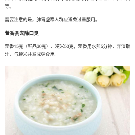
等。
需要注意的是，脾胃虚寒人群应避免过量服用。
藿香粥去除口臭
藿香15克（鲜品30克）、粳米50克，藿香用水煎5分钟，弃渣取
汁，与粳米共煮成粥食用。