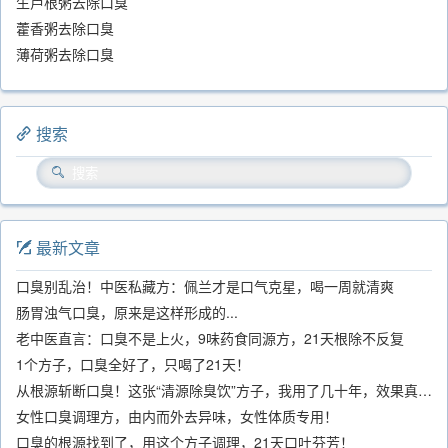
生芦根粥去除口臭
藿香粥去除口臭
薄荷粥去除口臭
搜索
最新文章
口臭别乱治！中医私藏方：佩兰才是口气克星，喝一周就清爽
肠胃浊气口臭，原来是这样形成的...
老中医直言：口臭不是上火，9味药食同源方，21天根除不反复
1个方子，口臭全好了，只喝了21天！
从根源斩断口臭！这张“清源除臭饮”方子，我用了几十年，效果真不错
女性口臭调理方，由内而外去异味，女性体质专用！
口臭的根源找到了，用这个方子调理，21天口吐芬芳！