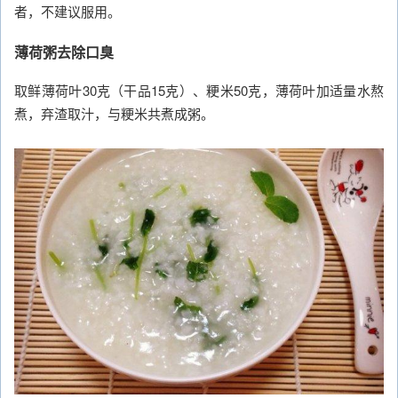
者，不建议服用。
薄荷粥去除口臭
取鲜薄荷叶30克（干品15克）、粳米50克，薄荷叶加适量水熬
煮，弃渣取汁，与粳米共煮成粥。