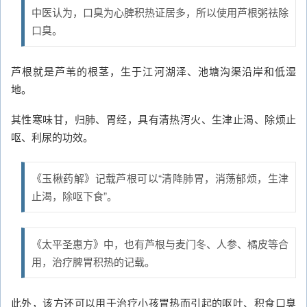
中医认为，口臭为心脾积热证居多，所以使用芦根粥祛除
口臭。
芦根就是芦苇的根茎，生于江河湖泽、池塘沟渠沿岸和低湿
地。
其性寒味甘，归肺、胃经，具有清热泻火、生津止渴、除烦止
呕、利尿的功效。
《玉楸药解》记载芦根可以“清降肺胃，消荡郁烦，生津
止渴，除呕下食”。
《太平圣惠方》中，也有芦根与麦门冬、人参、橘皮等合
用，治疗脾胃积热的记载。
此外，该方还可以用于治疗小孩胃热而引起的呕吐、积食口臭