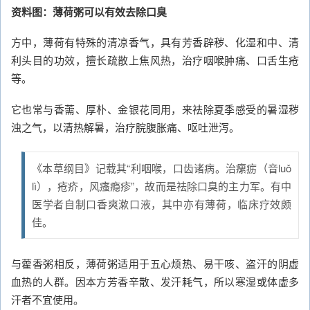
资料图：薄荷粥可以有效去除口臭
方中，薄荷有特殊的清凉香气，具有芳香辟秽、化湿和中、清
利头目的功效，擅长疏散上焦风热，治疗咽喉肿痛、口舌生疮
等。
它也常与香薷、厚朴、金银花同用，来祛除夏季感受的暑湿秽
浊之气，以清热解暑，治疗脘腹胀痛、呕吐泄泻。
《本草纲目》记载其“利咽喉，口齿诸病。治瘰疬（音luǒ
lì），疮疥，风瘙瘾疹”，故而是祛除口臭的主力军。有中
医学者自制口香爽漱口液，其中亦有薄荷，临床疗效颇
佳。
与藿香粥相反，薄荷粥适用于五心烦热、易干咳、盗汗的阴虚
血热的人群。因本方芳香辛散、发汗耗气，所以寒湿或体虚多
汗者不宜使用。