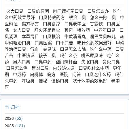
火大口臭
口臭的原因
幽门螺杆菌口臭
口臭怎么办
吃什
么中药效果最好
口臭特效药方
根治口臭
怎么去除口臭
中
医辩证
偏方秘方
口臭食疗
口臭老中医
甘露饮
口臭医
院
女人口臭
肝火还是胃火
其它
特效药
中老年口臭
口
臭调理
本草纲目
口臭根治
牛黄清胃丸
嘴巴屎臭味儿
b6
甲硝唑治口臭
口臭医案
口干口苦
吃什么药效果最好
甲硝
唑治疗口臭
气血
粪臭味
口臭怎么去除
吃什么中药
口臭
舌苔
中医辨证
孩子口臭
喝什么茶
嘴巴屎臭味
吃什么
药
男人口臭
口臭中药
幽门螺杆菌
失眠口臭
鼻炎口臭
口臭怎么治
胃炎口臭
内分泌失调
口臭吃什么中药
更年
期
中成药
扁桃体
偏方
医院
问答
口臭吃什么药
喝什
么中药
呼吸臭
便秘
便秘口臭
吃什么中药效果好
老中
医
归档
2026
52
2025
121