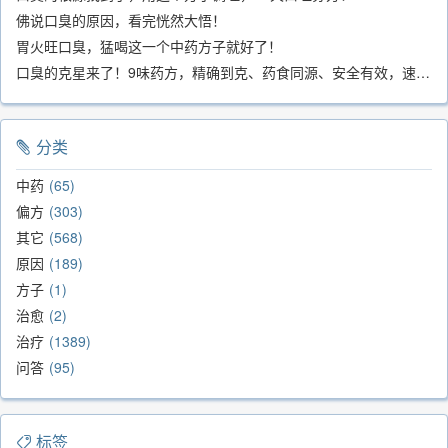
佛说口臭的原因，看完恍然大悟！
胃火旺口臭，猛喝这一个中药方子就好了！
口臭的克星来了！9味药方，精确到克、药食同源、安全有效，速看！
分类
中药
65
偏方
303
其它
568
原因
189
方子
1
治愈
2
治疗
1389
问答
95
标签