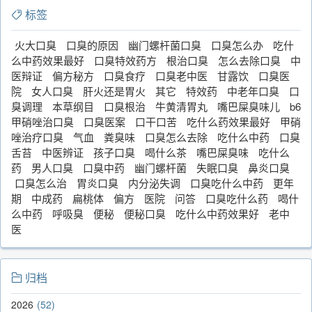
标签
火大口臭
口臭的原因
幽门螺杆菌口臭
口臭怎么办
吃什
么中药效果最好
口臭特效药方
根治口臭
怎么去除口臭
中
医辩证
偏方秘方
口臭食疗
口臭老中医
甘露饮
口臭医
院
女人口臭
肝火还是胃火
其它
特效药
中老年口臭
口
臭调理
本草纲目
口臭根治
牛黄清胃丸
嘴巴屎臭味儿
b6
甲硝唑治口臭
口臭医案
口干口苦
吃什么药效果最好
甲硝
唑治疗口臭
气血
粪臭味
口臭怎么去除
吃什么中药
口臭
舌苔
中医辨证
孩子口臭
喝什么茶
嘴巴屎臭味
吃什么
药
男人口臭
口臭中药
幽门螺杆菌
失眠口臭
鼻炎口臭
口臭怎么治
胃炎口臭
内分泌失调
口臭吃什么中药
更年
期
中成药
扁桃体
偏方
医院
问答
口臭吃什么药
喝什
么中药
呼吸臭
便秘
便秘口臭
吃什么中药效果好
老中
医
归档
2026
52