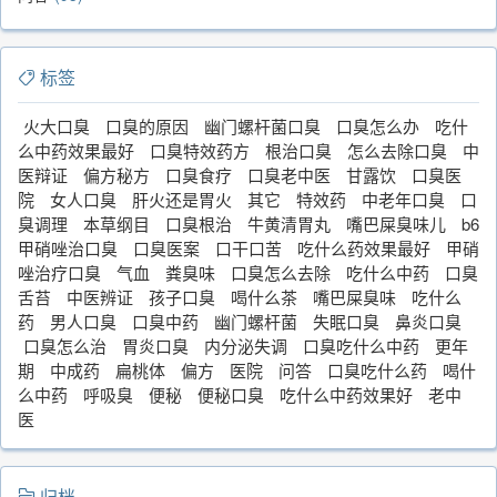
标签
火大口臭
口臭的原因
幽门螺杆菌口臭
口臭怎么办
吃什
么中药效果最好
口臭特效药方
根治口臭
怎么去除口臭
中
医辩证
偏方秘方
口臭食疗
口臭老中医
甘露饮
口臭医
院
女人口臭
肝火还是胃火
其它
特效药
中老年口臭
口
臭调理
本草纲目
口臭根治
牛黄清胃丸
嘴巴屎臭味儿
b6
甲硝唑治口臭
口臭医案
口干口苦
吃什么药效果最好
甲硝
唑治疗口臭
气血
粪臭味
口臭怎么去除
吃什么中药
口臭
舌苔
中医辨证
孩子口臭
喝什么茶
嘴巴屎臭味
吃什么
药
男人口臭
口臭中药
幽门螺杆菌
失眠口臭
鼻炎口臭
口臭怎么治
胃炎口臭
内分泌失调
口臭吃什么中药
更年
期
中成药
扁桃体
偏方
医院
问答
口臭吃什么药
喝什
么中药
呼吸臭
便秘
便秘口臭
吃什么中药效果好
老中
医
归档