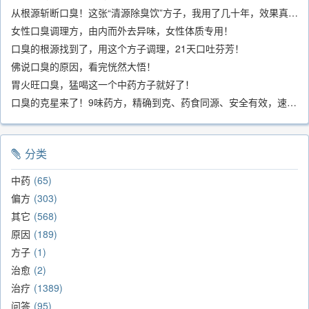
从根源斩断口臭！这张“清源除臭饮”方子，我用了几十年，效果真不错
女性口臭调理方，由内而外去异味，女性体质专用！
口臭的根源找到了，用这个方子调理，21天口吐芬芳！
佛说口臭的原因，看完恍然大悟！
胃火旺口臭，猛喝这一个中药方子就好了！
口臭的克星来了！9味药方，精确到克、药食同源、安全有效，速看！
分类
中药
65
偏方
303
其它
568
原因
189
方子
1
治愈
2
治疗
1389
问答
95