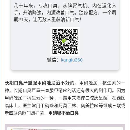
几十年来，专攻口臭。从脾胃气机、内在运化入
手，升清降浊，内源改善口气。独家配方，一个周
期21天，让无数人重获清新口气！
微信：
kangfu360
长期口臭严重服甲硝唑
是
治不好
的。甲硝唑属于抗生素的一
种，长期口臭严重一直服甲硝唑的话还有很大的副作用。因为
甲硝唑属于抗生素的一种，一般用来治疗口腔厌氧菌。在西医
临床上，医生常用甲硝唑和阿莫西林、奥美拉唑等组成三联或
者四联杀幽门螺杆菌。
甲硝唑不治口臭
。