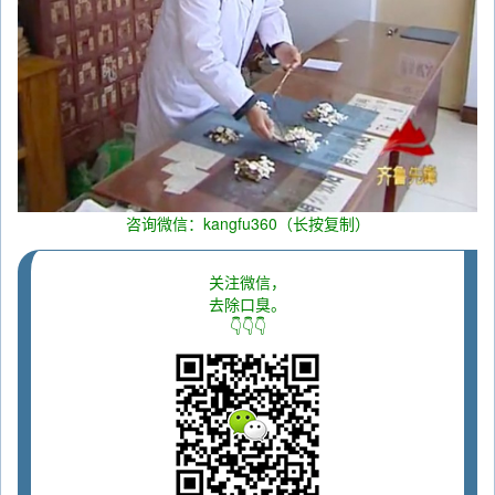
咨询微信：kangfu360（长按复制）
关注微信，
去除口臭。
👇👇👇