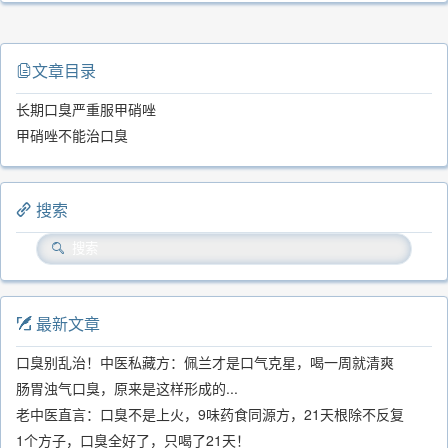
文章目录
长期口臭严重服甲硝唑
甲硝唑不能治口臭
搜索
最新文章
口臭别乱治！中医私藏方：佩兰才是口气克星，喝一周就清爽
肠胃浊气口臭，原来是这样形成的...
老中医直言：口臭不是上火，9味药食同源方，21天根除不反复
1个方子，口臭全好了，只喝了21天！