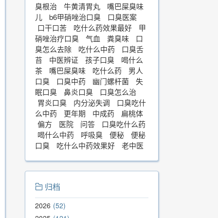
臭根治
牛黄清胃丸
嘴巴屎臭味
儿
b6甲硝唑治口臭
口臭医案
口干口苦
吃什么药效果最好
甲
硝唑治疗口臭
气血
粪臭味
口
臭怎么去除
吃什么中药
口臭舌
苔
中医辨证
孩子口臭
喝什么
茶
嘴巴屎臭味
吃什么药
男人
口臭
口臭中药
幽门螺杆菌
失
眠口臭
鼻炎口臭
口臭怎么治
胃炎口臭
内分泌失调
口臭吃什
么中药
更年期
中成药
扁桃体
偏方
医院
问答
口臭吃什么药
喝什么中药
呼吸臭
便秘
便秘
口臭
吃什么中药效果好
老中医
归档
2026
52