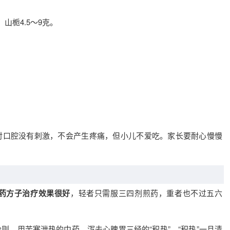
，山栀4.5～9克。
对口腔没有刺激，不会产生疼痛，但小儿不爱吃。家长要耐心慢慢
药方子治疗效果很好
，轻者只需服三四剂煎药，重者也不过五六
则，用苦寒泄热的中药，泻去心脾胃三经的“积热”。“积热”一旦清