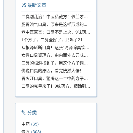
最新文章
口臭别乱治！中医私藏方：佩兰才是口气克星，喝一周就清爽
肠胃浊气口臭，原来是这样形成的...
老中医直言：口臭不是上火，9味药食同源方，21天根除不反复
1个方子，口臭全好了，只喝了21天！
从根源斩断口臭！这张“清源除臭饮”方子，我用了几十年，效果真不错
女性口臭调理方，由内而外去异味，女性体质专用！
口臭的根源找到了，用这个方子调理，21天口吐芬芳！
佛说口臭的原因，看完恍然大悟！
胃火旺口臭，猛喝这一个中药方子就好了！
口臭的克星来了！9味药方，精确到克、药食同源、安全有效，速看！
分类
中药
65
偏方
303