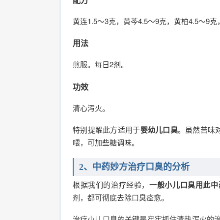
黄连1.5～3克，黄芩4.5～9克，黄柏4.5～9克
用法
煎服。每日2剂。
功效
清心泻火。
特别提醒此方适用于
婴幼儿口臭
。虽然苦味
喂，可加些糖调味。
2、中药妙方治疗口臭的分析
根据我们的治疗经验，
一般小儿口臭用此中
剂，都可彻底去除口臭痊愈。
治疗小儿口臭的关键是牢牢抓住清热泻火的治