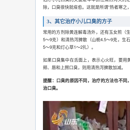
除，口臭很快就痊愈。这就是所谓“热者寒之
3、其它治疗小儿口臭的方子
常用的方剂除黄连解毒汤外，还有玉女煎（生石膏3
5～9克）和清热泻脾散（山栀4.5～9克，生石膏
5～9克和灯心草1～2扎）。
如果口臭集中在舌面上，表示心火旺，要用
颊、唇和上腭口臭，则用清热泻脾散加减。
提醒：口臭的原因不同，治疗的方法也不同
治口臭。