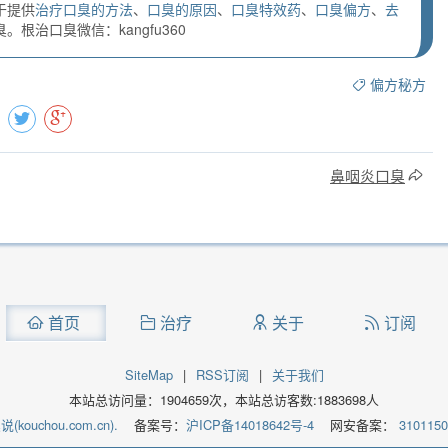
于提供
治疗口臭的方法
、
口臭的原因
、
口臭特效药
、
口臭偏方
、
去
根治口臭微信：kangfu360
偏方秘方
鼻咽炎口臭
首页
治疗
关于
订阅
SiteMap
|
RSS订阅
|
关于我们
本站总访问量：
1904659
次，本站总访客数:
1883698
人
kouchou.com.cn).
备案号：
沪ICP备14018642号-4
网安备案：
310115