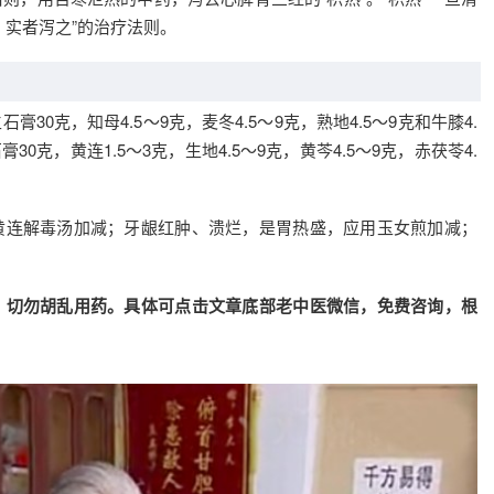
，实者泻之”的治疗法则。
0克，知母4.5～9克，麦冬4.5～9克，熟地4.5～9克和牛膝4.
30克，黄连1.5～3克，生地4.5～9克，黄芩4.5～9克，赤茯苓4.
黄连解毒汤加减；牙龈红肿、溃烂，是胃热盛，应用玉女煎加减；
，切勿胡乱用药。具体可点击文章底部老中医微信，免费咨询，根