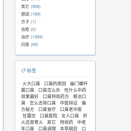
其它
568
原因
189
方子
1
治愈
2
治疗
1389
问答
95
标签
火大口臭
口臭的原因
幽门螺杆
菌口臭
口臭怎么办
吃什么中药
效果最好
口臭特效药方
根治口
臭
怎么去除口臭
中医辩证
偏
方秘方
口臭食疗
口臭老中医
甘露饮
口臭医院
女人口臭
肝
火还是胃火
其它
特效药
中老
年口臭
口臭调理
本草纲目
口