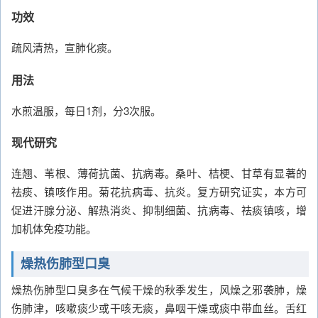
功效
疏风清热，宣肺化痰。
用法
水煎温服，每日1剂，分3次服。
现代研究
连翘、苇根、薄荷抗菌、抗病毒。桑叶、桔梗、甘草有显著的
祛痰、镇咳作用。菊花抗病毒、抗炎。复方研究证实，本方可
促进汗腺分泌、解热消炎、抑制细菌、抗病毒、祛痰镇咳，增
加机体免疫功能。
燥热伤肺型口臭
燥热伤肺型口臭多在气候干燥的秋季发生，风燥之邪袭肺，燥
伤肺津，咳嗽痰少或干咳无痰，鼻咽干燥或痰中带血丝。舌红