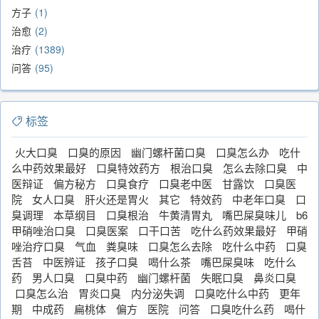
方子
1
治愈
2
治疗
1389
问答
95
标签
火大口臭
口臭的原因
幽门螺杆菌口臭
口臭怎么办
吃什
么中药效果最好
口臭特效药方
根治口臭
怎么去除口臭
中
医辩证
偏方秘方
口臭食疗
口臭老中医
甘露饮
口臭医
院
女人口臭
肝火还是胃火
其它
特效药
中老年口臭
口
臭调理
本草纲目
口臭根治
牛黄清胃丸
嘴巴屎臭味儿
b6
甲硝唑治口臭
口臭医案
口干口苦
吃什么药效果最好
甲硝
唑治疗口臭
气血
粪臭味
口臭怎么去除
吃什么中药
口臭
舌苔
中医辨证
孩子口臭
喝什么茶
嘴巴屎臭味
吃什么
药
男人口臭
口臭中药
幽门螺杆菌
失眠口臭
鼻炎口臭
口臭怎么治
胃炎口臭
内分泌失调
口臭吃什么中药
更年
期
中成药
扁桃体
偏方
医院
问答
口臭吃什么药
喝什