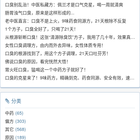
口臭别乱治！中医私藏方：佩兰才是口气克星，喝一周就清爽
肠胃浊气口臭，原来是这样形成的...
老中医直言：口臭不是上火，9味药食同源方，21天根除不反复
1个方子，口臭全好了，只喝了21天！
从根源斩断口臭！这张“清源除臭饮”方子，我用了几十年，效果真不错
女性口臭调理方，由内而外去异味，女性体质专用！
口臭的根源找到了，用这个方子调理，21天口吐芬芳！
佛说口臭的原因，看完恍然大悟！
胃火旺口臭，猛喝这一个中药方子就好了！
口臭的克星来了！9味药方，精确到克、药食同源、安全有效，速看！
分类
中药
65
偏方
303
其它
568
原因
189