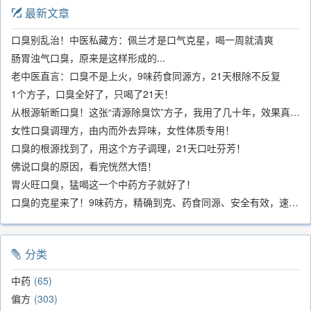
最新文章
口臭别乱治！中医私藏方：佩兰才是口气克星，喝一周就清爽
肠胃浊气口臭，原来是这样形成的...
老中医直言：口臭不是上火，9味药食同源方，21天根除不反复
1个方子，口臭全好了，只喝了21天！
从根源斩断口臭！这张“清源除臭饮”方子，我用了几十年，效果真不错
女性口臭调理方，由内而外去异味，女性体质专用！
口臭的根源找到了，用这个方子调理，21天口吐芬芳！
佛说口臭的原因，看完恍然大悟！
胃火旺口臭，猛喝这一个中药方子就好了！
口臭的克星来了！9味药方，精确到克、药食同源、安全有效，速看！
分类
中药
65
偏方
303