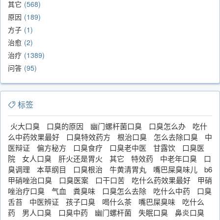
其它
568
原因
189
方子
1
治愈
2
治疗
1389
问答
95
标签
火大口臭
口臭的原因
幽门螺杆菌口臭
口臭怎么办
吃什
么中药效果最好
口臭特效药方
根治口臭
怎么去除口臭
中
医辩证
偏方秘方
口臭食疗
口臭老中医
甘露饮
口臭医
院
女人口臭
肝火还是胃火
其它
特效药
中老年口臭
口
臭调理
本草纲目
口臭根治
牛黄清胃丸
嘴巴屎臭味儿
b6
甲硝唑治口臭
口臭医案
口干口苦
吃什么药效果最好
甲硝
唑治疗口臭
气血
粪臭味
口臭怎么去除
吃什么中药
口臭
舌苔
中医辨证
孩子口臭
喝什么茶
嘴巴屎臭味
吃什么
药
男人口臭
口臭中药
幽门螺杆菌
失眠口臭
鼻炎口臭