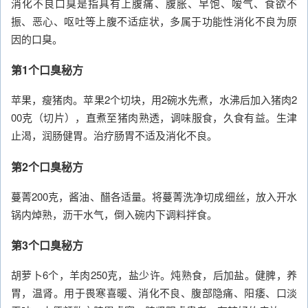
消化不良口臭是指具有上腹痛、腹胀、早饱、嗳气、食欲不
振、恶心、呕吐等上腹不适症状，多属于功能性消化不良为原
因的口臭。
第1个口臭秘方
苹果，瘦猪肉。苹果2个切块，用2碗水先煮，水沸后加入猪肉2
00克（切片），直煮至猪肉熟透，调味服食，久食有益。生津
止渴，润肠健胃。治疗肠胃不适及消化不良。
第2个口臭秘方
蔓菁200克，酱油、醋各适量。将蔓菁洗净切成细丝，放入开水
锅内焯熟，沥干水气，倒入碗内下调料拌食。
第3个口臭秘方
胡萝卜6个，羊肉250克，盐少许。炖熟食，后加盐。健脾，养
胃，温肾。用于畏寒喜暖、消化不良、腹部隐痛、阳痿、口淡