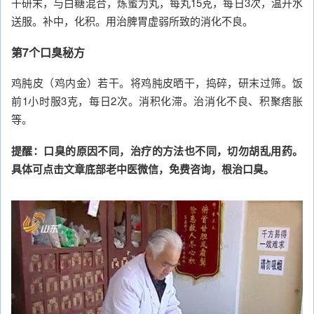
干研末，与白糖混合，炼蜜为丸，每丸15克，每日3次，温开水
送服。补中，化积。用治脾胃虚弱所致的消化不良。
第7个口臭秘方
鸡肫皮（鸡内金）若干。将鸡肫皮晒干，捣碎，研末过筛。饭
前1小时服3克，每日2次。消积化滞。治消化不良、积聚痞胀
等。
提醒：口臭的原因不同，治疗的方法也不同，切勿胡乱用药。
具体可点击文章底部老中医微信，免费咨询，根治口臭。