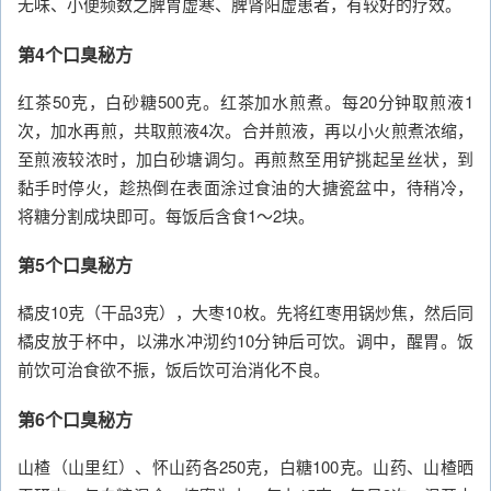
无味、小便频数之脾胃虚寒、脾肾阳虚患者，有较好的疗效。
第4个口臭秘方
红茶50克，白砂糖500克。红茶加水煎煮。每20分钟取煎液1
次，加水再煎，共取煎液4次。合并煎液，再以小火煎煮浓缩，
至煎液较浓时，加白砂塘调匀。再煎熬至用铲挑起呈丝状，到
黏手时停火，趁热倒在表面涂过食油的大搪瓷盆中，待稍冷，
将糖分割成块即可。每饭后含食1～2块。
第5个口臭秘方
橘皮10克（干品3克），大枣10枚。先将红枣用锅炒焦，然后同
橘皮放于杯中，以沸水冲沏约10分钟后可饮。调中，醒胃。饭
前饮可治食欲不振，饭后饮可治消化不良。
第6个口臭秘方
山楂（山里红）、怀山药各250克，白糖100克。山药、山楂晒