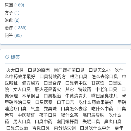
原因
189
方子
1
治愈
2
治疗
1389
问答
95
标签
火大口臭
口臭的原因
幽门螺杆菌口臭
口臭怎么办
吃什
么中药效果最好
口臭特效药方
根治口臭
怎么去除口臭
中
医辩证
偏方秘方
口臭食疗
口臭老中医
甘露饮
口臭医
院
女人口臭
肝火还是胃火
其它
特效药
中老年口臭
口
臭调理
本草纲目
口臭根治
牛黄清胃丸
嘴巴屎臭味儿
b6
甲硝唑治口臭
口臭医案
口干口苦
吃什么药效果最好
甲硝
唑治疗口臭
气血
粪臭味
口臭怎么去除
吃什么中药
口臭
舌苔
中医辨证
孩子口臭
喝什么茶
嘴巴屎臭味
吃什么
药
男人口臭
口臭中药
幽门螺杆菌
失眠口臭
鼻炎口臭
口臭怎么治
胃炎口臭
内分泌失调
口臭吃什么中药
更年