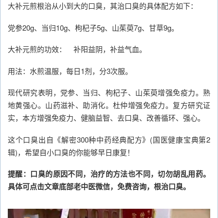
大补元煎根治从小到大的口臭，其治口臭的具体配方如下：
党参20g、当归10g、枸杞子5g、山茱萸7g、甘草9g。
大补元煎的功效： 补阳益阴，补益气血。
用法：水煎温服，每日1剂，分3次服。
现代研究表明，党参、当归、枸杞子、山茱萸增强免疫力。熟
地黄强心。山药滋补、助消化。杜仲增强免疫力。复方研究证
实，本方增强免疫力、健脑益智、去口臭、改善循环、强心。
这个口臭出自《解密300种中药经典配方》(国医健康宝典第2
辑)，希望自小口臭的你能够早日康复！
提醒：口臭的原因不同，治疗的方法也不同，切勿胡乱用药。
具体可点击文章底部老中医微信，免费咨询，根治口臭。