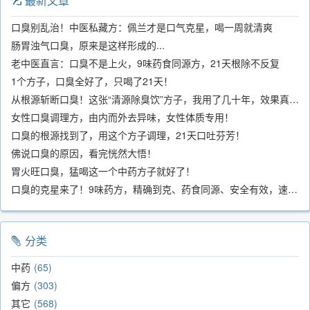
最新文章
口臭别乱治！中医私藏方：佩兰才是口气克星，喝一周就清爽
肠胃浊气口臭，原来是这样形成的...
老中医直言：口臭不是上火，9味药食同源方，21天根除不反复
1个方子，口臭全好了，只喝了21天！
从根源斩断口臭！这张“清源除臭饮”方子，我用了几十年，效果真不错
女性口臭调理方，由内而外去异味，女性体质专用！
口臭的根源找到了，用这个方子调理，21天口吐芬芳！
佛说口臭的原因，看完恍然大悟！
胃火旺口臭，猛喝这一个中药方子就好了！
口臭的克星来了！9味药方，精确到克、药食同源、安全有效，速看！
分类
中药
65
偏方
303
其它
568