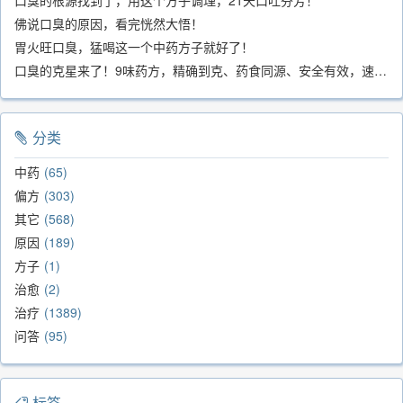
佛说口臭的原因，看完恍然大悟！
胃火旺口臭，猛喝这一个中药方子就好了！
口臭的克星来了！9味药方，精确到克、药食同源、安全有效，速看！
分类
中药
65
偏方
303
其它
568
原因
189
方子
1
治愈
2
治疗
1389
问答
95
标签