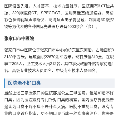
医院设备先进，人才荟萃，技术力量雄厚。医院拥有3.0T磁共
振、320排螺旋CT、SPECT/CT、医用高能直线加速器、高清
彩色多普勒超声诊断仪、高清超声电子胃肠镜、超高清3D腹腔
镜等为代表的各种国际先进医疗设备4000余台（套）。
张家口市中医院
张家口市中医院位于张家口市中心的桥东区东河沿。占地面积3
3180平方米，建筑面积22670余平方米，现有床位310张，在职
职工305人，卫生技术人员212名，其中享受政府补贴专家待遇1
名、高级专业技术人员31名、中级专业技术人员66名。
医院治不好口臭
虽然上述三家张家口的医院都是公立三甲医院，但是却治不好
口臭，因为医院没有专门针对口臭的科室。国内医疗界更是普
遍认为口臭不疼不痒不是什么大病。医院不重视口臭，没有专
业的口臭诊疗指南，更不把口臭当成一种疾病来治疗。你去医