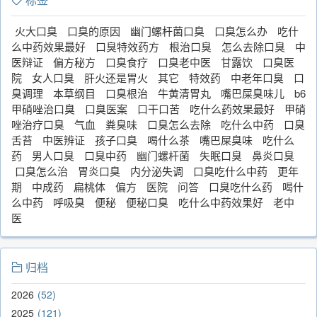
火大口臭
口臭的原因
幽门螺杆菌口臭
口臭怎么办
吃什
么中药效果最好
口臭特效药方
根治口臭
怎么去除口臭
中
医辩证
偏方秘方
口臭食疗
口臭老中医
甘露饮
口臭医
院
女人口臭
肝火还是胃火
其它
特效药
中老年口臭
口
臭调理
本草纲目
口臭根治
牛黄清胃丸
嘴巴屎臭味儿
b6
甲硝唑治口臭
口臭医案
口干口苦
吃什么药效果最好
甲硝
唑治疗口臭
气血
粪臭味
口臭怎么去除
吃什么中药
口臭
舌苔
中医辨证
孩子口臭
喝什么茶
嘴巴屎臭味
吃什么
药
男人口臭
口臭中药
幽门螺杆菌
失眠口臭
鼻炎口臭
口臭怎么治
胃炎口臭
内分泌失调
口臭吃什么中药
更年
期
中成药
扁桃体
偏方
医院
问答
口臭吃什么药
喝什
么中药
呼吸臭
便秘
便秘口臭
吃什么中药效果好
老中
医
归档
2026
52
2025
121