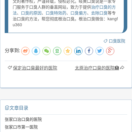
文的著作权，严谨转载，侵权必究。岐黄口臭说是一家专
门服务于口臭人群的垂直网站，致力于提供
治疗口臭的方
法
、
口臭的原因
、
口臭特效药
、
口臭偏方
、
去除口臭
等专
治口臭的方法，帮您彻底根治口臭。根治口臭微信：kangf
u360
口臭医院
分享到:
保定治口臭最好的医院
太原治疗口臭的医院🏥
文章目录
张家口治口臭的医院
张家口市第一医院