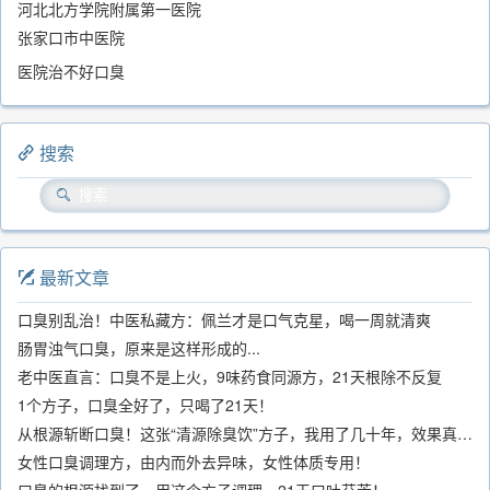
河北北方学院附属第一医院
张家口市中医院
医院治不好口臭
搜索
最新文章
口臭别乱治！中医私藏方：佩兰才是口气克星，喝一周就清爽
肠胃浊气口臭，原来是这样形成的...
老中医直言：口臭不是上火，9味药食同源方，21天根除不反复
1个方子，口臭全好了，只喝了21天！
从根源斩断口臭！这张“清源除臭饮”方子，我用了几十年，效果真不错
女性口臭调理方，由内而外去异味，女性体质专用！
口臭的根源找到了，用这个方子调理，21天口吐芬芳！