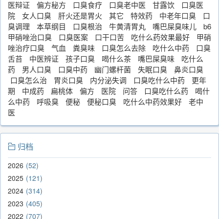
医辩证
偏方秘方
口臭食疗
口臭老中医
甘露饮
口臭医
院
女人口臭
肝火还是胃火
其它
特效药
中老年口臭
口
臭调理
本草纲目
口臭根治
牛黄清胃丸
嘴巴屎臭味儿
b6
甲硝唑治口臭
口臭医案
口干口苦
吃什么药效果最好
甲硝
唑治疗口臭
气血
粪臭味
口臭怎么去除
吃什么中药
口臭
舌苔
中医辨证
孩子口臭
喝什么茶
嘴巴屎臭味
吃什么
药
男人口臭
口臭中药
幽门螺杆菌
失眠口臭
鼻炎口臭
口臭怎么治
胃炎口臭
内分泌失调
口臭吃什么中药
更年
期
中成药
扁桃体
偏方
医院
问答
口臭吃什么药
喝什
么中药
呼吸臭
便秘
便秘口臭
吃什么中药效果好
老中
医
归档
2026
52
2025
121
2024
314
2023
405
2022
707