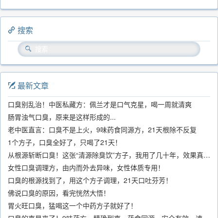
搜索
最新文章
口臭别乱治！中医私藏方：佩兰才是口气克星，喝一周就清爽
肠胃浊气口臭，原来是这样形成的...
老中医直言：口臭不是上火，9味药食同源方，21天根除不反复
1个方子，口臭全好了，只喝了21天！
从根源斩断口臭！这张“清源除臭饮”方子，我用了几十年，效果真不错
女性口臭调理方，由内而外去异味，女性体质专用！
口臭的根源找到了，用这个方子调理，21天口吐芬芳！
佛说口臭的原因，看完恍然大悟！
胃火旺口臭，猛喝这一个中药方子就好了！