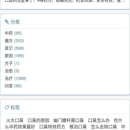
口臭的克星来了！9味药方，精确到克、药食同源、安全有效，速看！
分类
中药
65
偏方
303
其它
568
原因
189
方子
1
治愈
2
治疗
1389
问答
95
标签
火大口臭
口臭的原因
幽门螺杆菌口臭
口臭怎么办
吃什
么中药效果最好
口臭特效药方
根治口臭
怎么去除口臭
中