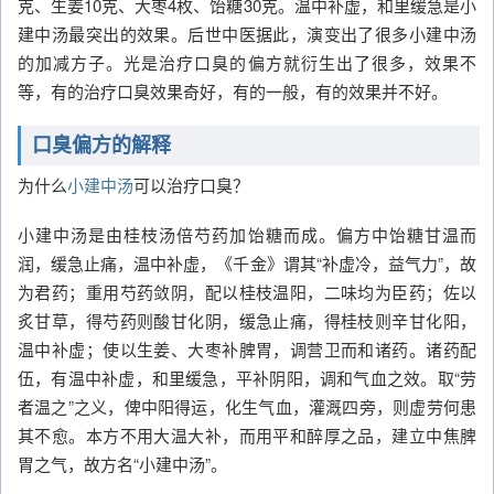
克、生姜10克、大枣4枚、饴糖30克。温中补虚，和里缓急是小
建中汤最突出的效果。后世中医据此，演变出了很多小建中汤
的加减方子。光是治疗口臭的偏方就衍生出了很多，效果不
等，有的治疗口臭效果奇好，有的一般，有的效果并不好。
口臭偏方的解释
为什么
小建中汤
可以治疗口臭？
小建中汤是由桂枝汤倍芍药加饴糖而成。偏方中饴糖甘温而
润，缓急止痛，温中补虚，《千金》谓其“补虚冷，益气力”，故
为君药；重用芍药敛阴，配以桂枝温阳，二味均为臣药；佐以
炙甘草，得芍药则酸甘化阴，缓急止痛，得桂枝则辛甘化阳，
温中补虚；使以生姜、大枣补脾胃，调营卫而和诸药。诸药配
伍，有温中补虚，和里缓急，平补阴阳，调和气血之效。取“劳
者温之”之义，俾中阳得运，化生气血，灌溉四旁，则虚劳何患
其不愈。本方不用大温大补，而用平和醉厚之品，建立中焦脾
胃之气，故方名“小建中汤”。