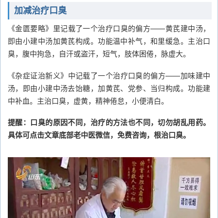
加减治疗口臭
《金匮要略》里记载了一个治疗口臭的偏方——黄芪建中汤，
即由小建中汤加黄芪构成。功能温中补气，和里缓急。主治口
臭，腹中拘急，自汗或盗汗，短气，肢体困倦，脉虚大。
《杂症证治新义》中记载了一个治疗口臭的偏方——加味建中
汤，即由小建中汤去饴糖，加黄芪、党参、当归构成。功能建
中补血。主治口臭，虚黄，精神倦怠，小便清白。
提醒：口臭的原因不同，治疗的方法也不同，切勿胡乱用药。
具体可点击文章底部老中医微信，免费咨询，根治口臭。