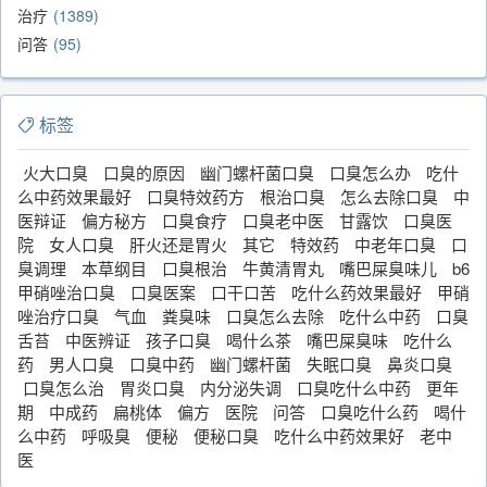
治疗
1389
问答
95
标签
火大口臭
口臭的原因
幽门螺杆菌口臭
口臭怎么办
吃什
么中药效果最好
口臭特效药方
根治口臭
怎么去除口臭
中
医辩证
偏方秘方
口臭食疗
口臭老中医
甘露饮
口臭医
院
女人口臭
肝火还是胃火
其它
特效药
中老年口臭
口
臭调理
本草纲目
口臭根治
牛黄清胃丸
嘴巴屎臭味儿
b6
甲硝唑治口臭
口臭医案
口干口苦
吃什么药效果最好
甲硝
唑治疗口臭
气血
粪臭味
口臭怎么去除
吃什么中药
口臭
舌苔
中医辨证
孩子口臭
喝什么茶
嘴巴屎臭味
吃什么
药
男人口臭
口臭中药
幽门螺杆菌
失眠口臭
鼻炎口臭
口臭怎么治
胃炎口臭
内分泌失调
口臭吃什么中药
更年
期
中成药
扁桃体
偏方
医院
问答
口臭吃什么药
喝什
么中药
呼吸臭
便秘
便秘口臭
吃什么中药效果好
老中
医