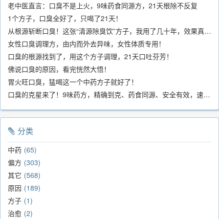
老中医直言：口臭不是上火，9味药食同源方，21天根除不反复
1个方子，口臭全好了，只喝了21天！
从根源斩断口臭！这张“清源除臭饮”方子，我用了几十年，效果真不错
女性口臭调理方，由内而外去异味，女性体质专用！
口臭的根源找到了，用这个方子调理，21天口吐芬芳！
佛说口臭的原因，看完恍然大悟！
胃火旺口臭，猛喝这一个中药方子就好了！
口臭的克星来了！9味药方，精确到克、药食同源、安全有效，速看！
分类
中药
65
偏方
303
其它
568
原因
189
方子
1
治愈
2