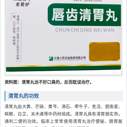
资料图：清胃丸治不好口臭的，反而耽误治疗。
清胃丸的功效
清胃丸由大黄、芒硝、黄芩、滑石、牵牛子、羌活、胆南星、
槟榔、白芷、关木通等中药材组成。清胃丸具有清胃肠实热，
通利二便的功效。临床上常常使用清胃丸治疗便秘、肠胃胀