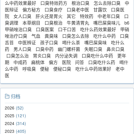
么中药效果最好
口臭特效药方
根治口臭
怎么去除口臭
中
医辩证
偏方秘方
口臭食疗
口臭老中医
甘露饮
口臭医
院
女人口臭
肝火还是胃火
其它
特效药
中老年口臭
口
臭调理
本草纲目
口臭根治
牛黄清胃丸
嘴巴屎臭味儿
b6
甲硝唑治口臭
口臭医案
口干口苦
吃什么药效果最好
甲硝
唑治疗口臭
气血
粪臭味
口臭怎么去除
吃什么中药
口臭
舌苔
中医辨证
孩子口臭
喝什么茶
嘴巴屎臭味
吃什么
药
男人口臭
口臭中药
幽门螺杆菌
失眠口臭
鼻炎口臭
口臭怎么治
胃炎口臭
内分泌失调
口臭吃什么中药
更年
期
中成药
扁桃体
偏方
医院
问答
口臭吃什么药
喝什
么中药
呼吸臭
便秘
便秘口臭
吃什么中药效果好
老中
医
归档
2026
52
2025
121
2024
314
2023
405