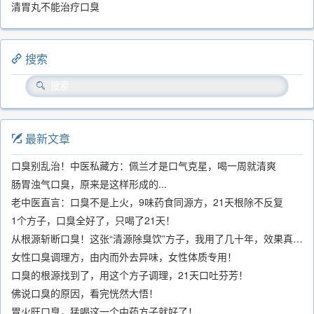
清胃丸不能治疗口臭
搜索
最新文章
口臭别乱治！中医私藏方：佩兰才是口气克星，喝一周就清爽
肠胃浊气口臭，原来是这样形成的...
老中医直言：口臭不是上火，9味药食同源方，21天根除不反复
1个方子，口臭全好了，只喝了21天！
从根源斩断口臭！这张“清源除臭饮”方子，我用了几十年，效果真不错
女性口臭调理方，由内而外去异味，女性体质专用！
口臭的根源找到了，用这个方子调理，21天口吐芬芳！
佛说口臭的原因，看完恍然大悟！
胃火旺口臭，猛喝这一个中药方子就好了！