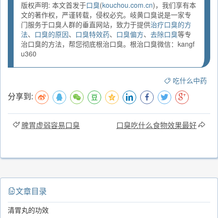
版权声明: 本文首发于
口臭
(
kouchou.com.cn
)，我们享有本
文的著作权，严谨转载，侵权必究。岐黄口臭说是一家专
门服务于口臭人群的垂直网站，致力于提供
治疗口臭的方
法
、
口臭的原因
、
口臭特效药
、
口臭偏方
、
去除口臭
等专
治口臭的方法，帮您彻底根治口臭。根治口臭微信：kangf
u360
吃什么中药
分享到:
脾胃虚弱容易口臭
口臭吃什么食物效果最好
文章目录
清胃丸的功效