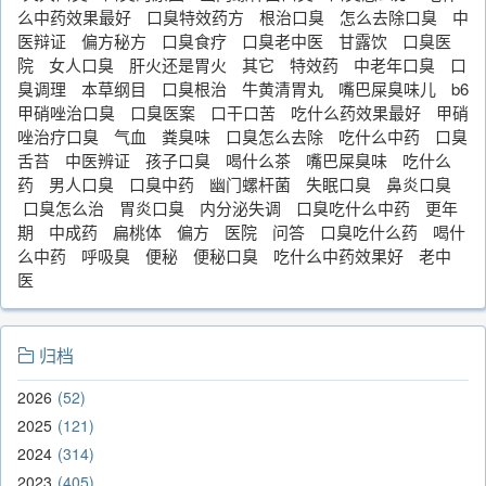
么中药效果最好
口臭特效药方
根治口臭
怎么去除口臭
中
医辩证
偏方秘方
口臭食疗
口臭老中医
甘露饮
口臭医
院
女人口臭
肝火还是胃火
其它
特效药
中老年口臭
口
臭调理
本草纲目
口臭根治
牛黄清胃丸
嘴巴屎臭味儿
b6
甲硝唑治口臭
口臭医案
口干口苦
吃什么药效果最好
甲硝
唑治疗口臭
气血
粪臭味
口臭怎么去除
吃什么中药
口臭
舌苔
中医辨证
孩子口臭
喝什么茶
嘴巴屎臭味
吃什么
药
男人口臭
口臭中药
幽门螺杆菌
失眠口臭
鼻炎口臭
口臭怎么治
胃炎口臭
内分泌失调
口臭吃什么中药
更年
期
中成药
扁桃体
偏方
医院
问答
口臭吃什么药
喝什
么中药
呼吸臭
便秘
便秘口臭
吃什么中药效果好
老中
医
归档
2026
52
2025
121
2024
314
2023
405