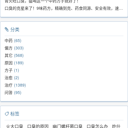
胃火旺口臭，猛喝这一个中药方子就好了！
口臭的克星来了！9味药方，精确到克、药食同源、安全有效，速看！
分类
中药
65
偏方
303
其它
568
原因
189
方子
1
治愈
2
治疗
1389
问答
95
标签
火大口臭
口臭的原因
幽门螺杆菌口臭
口臭怎么办
吃什