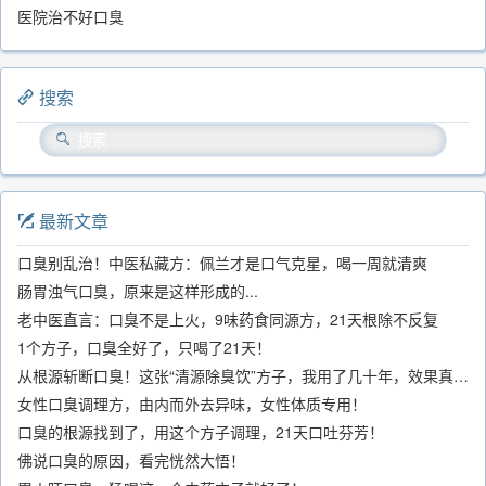
医院治不好口臭
搜索
最新文章
口臭别乱治！中医私藏方：佩兰才是口气克星，喝一周就清爽
肠胃浊气口臭，原来是这样形成的...
老中医直言：口臭不是上火，9味药食同源方，21天根除不反复
1个方子，口臭全好了，只喝了21天！
从根源斩断口臭！这张“清源除臭饮”方子，我用了几十年，效果真不错
女性口臭调理方，由内而外去异味，女性体质专用！
口臭的根源找到了，用这个方子调理，21天口吐芬芳！
佛说口臭的原因，看完恍然大悟！