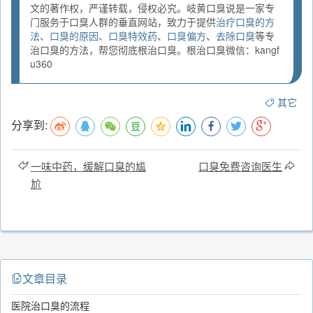
文的著作权，严谨转载，侵权必究。岐黄口臭说是一家专
门服务于口臭人群的垂直网站，致力于提供
治疗口臭的方
法
、
口臭的原因
、
口臭特效药
、
口臭偏方
、
去除口臭
等专
治口臭的方法，帮您彻底根治口臭。根治口臭微信：kangf
u360
其它
分享到:
一味中药，缓解口臭的尴
口臭免费咨询医生
尬
文章目录
医院治口臭的流程