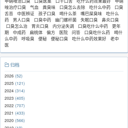
甲硝唑治口臭
口臭医案
口干口苦
吃什么药效果最好
甲硝
唑治疗口臭
气血
粪臭味
口臭怎么去除
吃什么中药
口臭
舌苔
中医辨证
孩子口臭
喝什么茶
嘴巴屎臭味
吃什么
药
男人口臭
口臭中药
幽门螺杆菌
失眠口臭
鼻炎口臭
口臭怎么治
胃炎口臭
内分泌失调
口臭吃什么中药
更年
期
中成药
扁桃体
偏方
医院
问答
口臭吃什么药
喝什
么中药
呼吸臭
便秘
便秘口臭
吃什么中药效果好
老中
医
归档
2026
52
2025
121
2024
314
2023
405
2022
707
2021
433
2020
566
2019
19