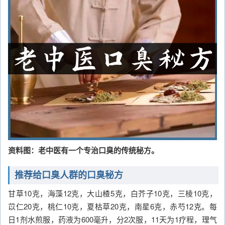
资料图：老中医有一个专治口臭的传统秘方。
推荐给口臭人群的口臭秘方
甘草10克，海藻12克，大山楂5克，白芥子10克，三棱10克，
苡仁20克，桃仁10克，夏枯草20克，南星6克，赤芍12克。每
日1剂水煎服，药液为600毫升，分2次服，11天为1疗程，理气