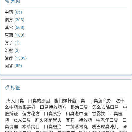
分类
中药
65
偏方
303
其它
568
原因
189
方子
1
治愈
2
治疗
1389
问答
95
标签
火大口臭
口臭的原因
幽门螺杆菌口臭
口臭怎么办
吃什
么中药效果最好
口臭特效药方
根治口臭
怎么去除口臭
中
医辩证
偏方秘方
口臭食疗
口臭老中医
甘露饮
口臭医
院
女人口臭
肝火还是胃火
其它
特效药
中老年口臭
口
臭调理
本草纲目
口臭根治
牛黄清胃丸
嘴巴屎臭味儿
b6