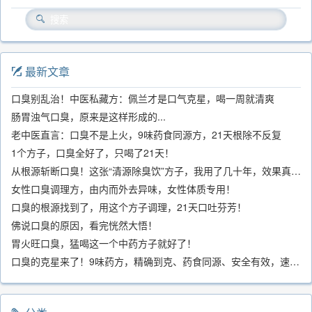
最新文章
口臭别乱治！中医私藏方：佩兰才是口气克星，喝一周就清爽
肠胃浊气口臭，原来是这样形成的...
老中医直言：口臭不是上火，9味药食同源方，21天根除不反复
1个方子，口臭全好了，只喝了21天！
从根源斩断口臭！这张“清源除臭饮”方子，我用了几十年，效果真不错
女性口臭调理方，由内而外去异味，女性体质专用！
口臭的根源找到了，用这个方子调理，21天口吐芬芳！
佛说口臭的原因，看完恍然大悟！
胃火旺口臭，猛喝这一个中药方子就好了！
口臭的克星来了！9味药方，精确到克、药食同源、安全有效，速看！