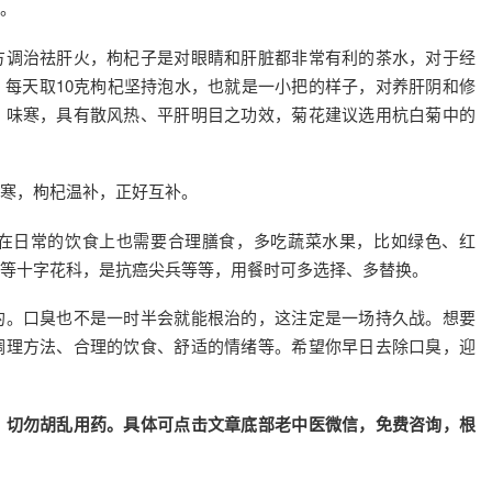
。
方调治祛肝火，枸杞子是对眼睛和肝脏都非常有利的茶水，对于经
每天取10克枸杞坚持泡水，也就是一小把的样子，对养肝阴和修
、味寒，具有散风热、平肝明目之功效，菊花建议选用杭白菊中的
寒，枸杞温补，正好互补。
在日常的饮食上也需要合理膳食，多吃蔬菜水果，比如绿色、红
等十字花科，是抗癌尖兵等等，用餐时可多选择、多替换。
的。口臭也不是一时半会就能根治的，这注定是一场持久战。想要
调理方法、合理的饮食、舒适的情绪等。希望你早日去除口臭，迎
，切勿胡乱用药。具体可点击文章底部老中医微信，免费咨询，根