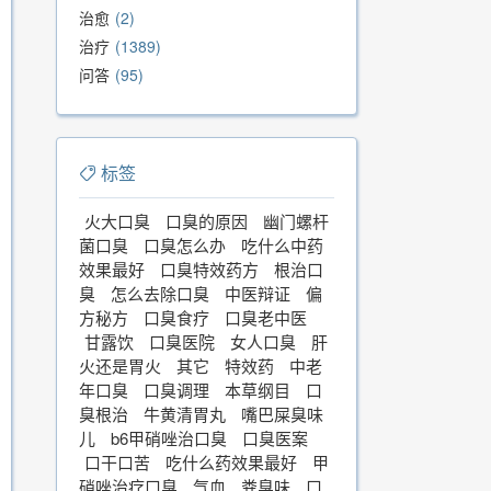
治愈
2
治疗
1389
问答
95
标签
火大口臭
口臭的原因
幽门螺杆
菌口臭
口臭怎么办
吃什么中药
效果最好
口臭特效药方
根治口
臭
怎么去除口臭
中医辩证
偏
方秘方
口臭食疗
口臭老中医
甘露饮
口臭医院
女人口臭
肝
火还是胃火
其它
特效药
中老
年口臭
口臭调理
本草纲目
口
臭根治
牛黄清胃丸
嘴巴屎臭味
儿
b6甲硝唑治口臭
口臭医案
口干口苦
吃什么药效果最好
甲
硝唑治疗口臭
气血
粪臭味
口