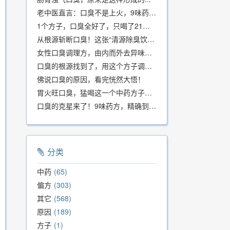
老中医直言：口臭不是上火，9味药食同源方，21天根除不反复
1个方子，口臭全好了，只喝了21天！
从根源斩断口臭！这张“清源除臭饮”方子，我用了几十年，效果真不错
女性口臭调理方，由内而外去异味，女性体质专用！
口臭的根源找到了，用这个方子调理，21天口吐芬芳！
佛说口臭的原因，看完恍然大悟！
胃火旺口臭，猛喝这一个中药方子就好了！
口臭的克星来了！9味药方，精确到克、药食同源、安全有效，速看！
分类
中药
65
偏方
303
其它
568
原因
189
方子
1