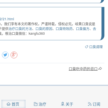
2/21.html
)，我们享有本文的著作权，严谨转载，侵权必究。岐黄口臭说是
于提供
治疗口臭的方法
、
口臭的原因
、
口臭特效药
、
口臭偏方
、
去
根治口臭微信：kangfu360
口臭调理
口臭吃中药的忌口
首页
治疗
关于
订阅