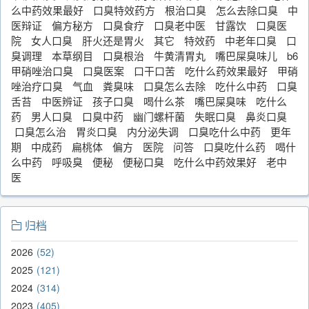
么中药效果最好
口臭特效药方
根治口臭
怎么去除口臭
中
医辩证
偏方秘方
口臭食疗
口臭老中医
甘露饮
口臭医
院
女人口臭
肝火还是胃火
其它
特效药
中老年口臭
口
臭调理
本草纲目
口臭根治
牛黄清胃丸
嘴巴屎臭味儿
b6
甲硝唑治口臭
口臭医案
口干口苦
吃什么药效果最好
甲硝
唑治疗口臭
气血
粪臭味
口臭怎么去除
吃什么中药
口臭
舌苔
中医辨证
孩子口臭
喝什么茶
嘴巴屎臭味
吃什么
药
男人口臭
口臭中药
幽门螺杆菌
失眠口臭
鼻炎口臭
口臭怎么治
胃炎口臭
内分泌失调
口臭吃什么中药
更年
期
中成药
扁桃体
偏方
医院
问答
口臭吃什么药
喝什
么中药
呼吸臭
便秘
便秘口臭
吃什么中药效果好
老中
医
归档
2026
52
2025
121
2024
314
2023
405