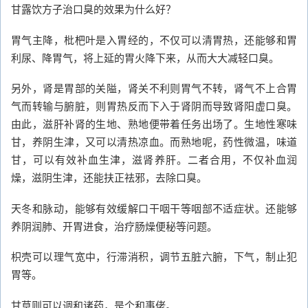
甘露饮方子治口臭的效果为什么好？
胃气主降，枇杷叶是入胃经的，不仅可以清胃热，还能够和胃
利尿、降胃气，将上延的胃火降下来，从而大大减轻口臭。
另外，肾是胃部的关隘，肾关不利则胃气不转，肾气不上合胃
气而转输与腑脏，则胃热反而下入于肾阴而导致肾阳虚口臭。
由此，滋肝补肾的生地、熟地便带着任务出场了。生地性寒味
甘，养阴生津，又可以清热凉血。而熟地呢，药性微温，味道
甘，可以有效补血生津，滋肾养肝。二者合用，不仅补血润
燥，滋阴生津，还能扶正祛邪，去除口臭。
天冬和脉动，能够有效缓解口干咽干等咽部不适症状。还能够
养阴润肺、开胃进食，治疗肠燥便秘等问题。
枳壳可以理气宽中，行滞消积，调节五脏六腑，下气，制止犯
胃等。
甘草则可以调和诸药，是个和事佬。