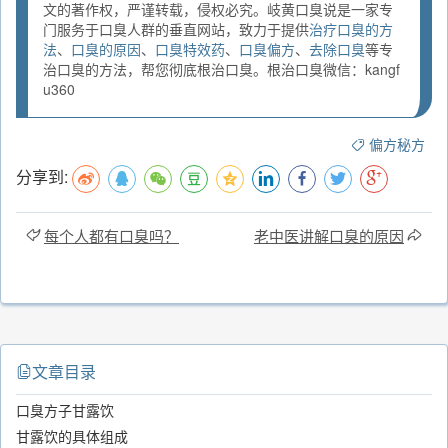
文的著作权，严谨转载，侵权必究。岐黄口臭说是一家专
门服务于口臭人群的垂直网站，致力于提供
治疗口臭的方
法
、
口臭的原因
、
口臭特效药
、
口臭偏方
、
去除口臭
等专
治口臭的方法，帮您彻底根治口臭。根治口臭微信：kangf
u360
偏方秘方
分享到:
每个人都有口臭吗？
老中医讲解口臭的原因
文章目录
口臭方子甘露饮
甘露饮的具体组成