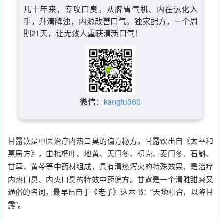
几十年来，专攻口臭。从脾胃气机、内在运化入
手，升清降浊，内源改善口气。独家配方，一个周
期21天，让无数人重获清新口气！
微信：
kangfu360
甘露饮是中医治疗内热口臭的偏方秘方。甘露饮出自《太平和
惠局方》，由枇杷叶、地黄、天门冬、枳壳、麦门冬、石斛、
甘草、黄芩等中药材组成，具有清热泻火的特殊效果，是治疗
内热口臭、内火口臭的特效中药偏方。甘露是一个清雅甜爽又
通俗的名词，最早出自于《老子》这本书：“天地相合，以降甘
露”。