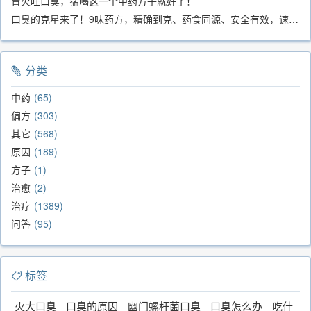
胃火旺口臭，猛喝这一个中药方子就好了！
口臭的克星来了！9味药方，精确到克、药食同源、安全有效，速看！
分类
中药
65
偏方
303
其它
568
原因
189
方子
1
治愈
2
治疗
1389
问答
95
标签
火大口臭
口臭的原因
幽门螺杆菌口臭
口臭怎么办
吃什