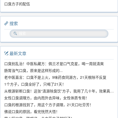
口臭方子的配伍
搜索
最新文章
口臭别乱治！中医私藏方：佩兰才是口气克星，喝一周就清爽
肠胃浊气口臭，原来是这样形成的...
老中医直言：口臭不是上火，9味药食同源方，21天根除不反复
1个方子，口臭全好了，只喝了21天！
从根源斩断口臭！这张“清源除臭饮”方子，我用了几十年，效果真不错
女性口臭调理方，由内而外去异味，女性体质专用！
口臭的根源找到了，用这个方子调理，21天口吐芬芳！
佛说口臭的原因，看完恍然大悟！