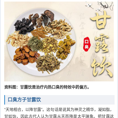
资料图：甘露饮是治疗内热口臭的特效中药偏方。
口臭方子甘露饮
“天地相合，以降甘露”。这句话是说其为神灵之精华，凝如脂，
甘如饴，因此古代人认为甘露从天而降是太平瑞象。把甘露这