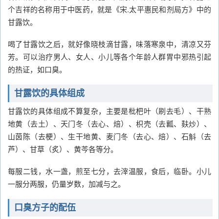
个吉祥的名称用于中医药，就是《宋.太平惠民和剂局方》中的
甘露饮。
喝了甘露饮之后，就好像晓枝滴甘露，味落寒泉中，清凉又芬
芳。可以治疗男人、女人、小儿等各个年龄人群胃中邪热引起
的热证，如口臭。
甘露饮的具体组成
甘露饮的具体组成不算复杂，主要是枇杷叶（刷去毛）、干熟
地黄（去土）、天门冬（去心、焙）、枳壳（去瓤、麸炒）、
山茵陈（去梗）、生干地黄、麦门冬（去心、焙）、石斛（去
芦）、甘草（炙）、黄芩各等分。
每服二钱，水一盏，煎至七分，去滓温服，食后，临卧。小儿
一服分两服，仍量岁数，加减与之。
口臭方子的配伍