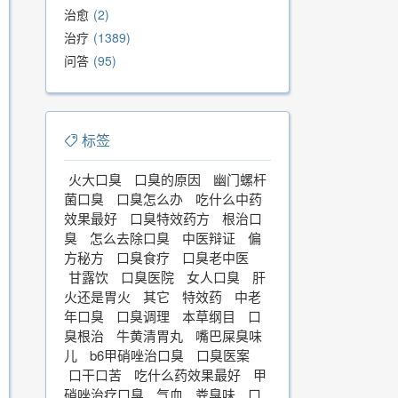
治愈
2
治疗
1389
问答
95
标签
火大口臭
口臭的原因
幽门螺杆
菌口臭
口臭怎么办
吃什么中药
效果最好
口臭特效药方
根治口
臭
怎么去除口臭
中医辩证
偏
方秘方
口臭食疗
口臭老中医
甘露饮
口臭医院
女人口臭
肝
火还是胃火
其它
特效药
中老
年口臭
口臭调理
本草纲目
口
臭根治
牛黄清胃丸
嘴巴屎臭味
儿
b6甲硝唑治口臭
口臭医案
口干口苦
吃什么药效果最好
甲
硝唑治疗口臭
气血
粪臭味
口