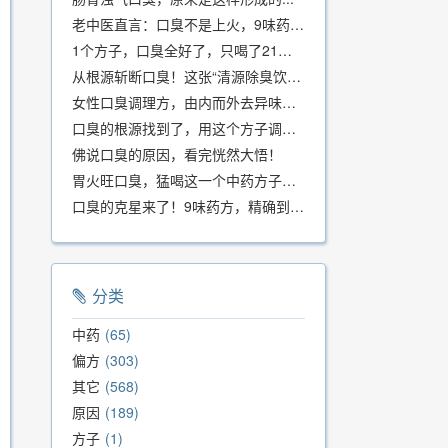
老中医直言：口臭不是上火，9味药食同源方，21天根除不反复
1个方子，口臭全好了，只喝了21天！
从根源斩断口臭！这张“清源除臭饮”方子，我用了几十年，效果真不错
女性口臭调理方，由内而外去异味，女性体质专用！
口臭的根源找到了，用这个方子调理，21天口吐芬芳！
佛说口臭的原因，看完恍然大悟！
胃火旺口臭，猛喝这一个中药方子就好了！
口臭的克星来了！9味药方，精确到克、药食同源、安全有效，速看！
分类
中药
65
偏方
303
其它
568
原因
189
方子
1