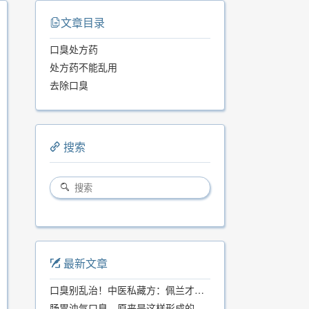
文章目录
口臭处方药
处方药不能乱用
去除口臭
搜索
最新文章
口臭别乱治！中医私藏方：佩兰才是口气克星，喝一周就清爽
肠胃浊气口臭，原来是这样形成的...