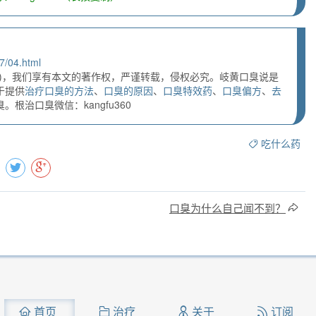
7/04.html
)，我们享有本文的著作权，严谨转载，侵权必究。岐黄口臭说是
于提供
治疗口臭的方法
、
口臭的原因
、
口臭特效药
、
口臭偏方
、
去
根治口臭微信：kangfu360
吃什么药
口臭为什么自己闻不到？
首页
治疗
关于
订阅