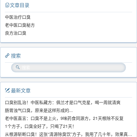
文章目录
中医治疗口臭
老中医口臭秘方
良方治口臭
搜索
最新文章
口臭别乱治！中医私藏方：佩兰才是口气克星，喝一周就清爽
肠胃浊气口臭，原来是这样形成的...
老中医直言：口臭不是上火，9味药食同源方，21天根除不反复
1个方子，口臭全好了，只喝了21天！
从根源斩断口臭！这张“清源除臭饮”方子，我用了几十年，效果真不错