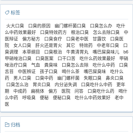
标签
火大口臭
口臭的原因
幽门螺杆菌口臭
口臭怎么办
吃什
么中药效果最好
口臭特效药方
根治口臭
怎么去除口臭
中
医辩证
偏方秘方
口臭食疗
口臭老中医
甘露饮
口臭医
院
女人口臭
肝火还是胃火
其它
特效药
中老年口臭
口
臭调理
本草纲目
口臭根治
牛黄清胃丸
嘴巴屎臭味儿
b6
甲硝唑治口臭
口臭医案
口干口苦
吃什么药效果最好
甲硝
唑治疗口臭
气血
粪臭味
口臭怎么去除
吃什么中药
口臭
舌苔
中医辨证
孩子口臭
喝什么茶
嘴巴屎臭味
吃什么
药
男人口臭
口臭中药
幽门螺杆菌
失眠口臭
鼻炎口臭
口臭怎么治
胃炎口臭
内分泌失调
口臭吃什么中药
更年
期
中成药
扁桃体
偏方
医院
问答
口臭吃什么药
喝什
么中药
呼吸臭
便秘
便秘口臭
吃什么中药效果好
老中
医
归档