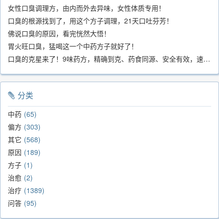
女性口臭调理方，由内而外去异味，女性体质专用！
口臭的根源找到了，用这个方子调理，21天口吐芬芳！
佛说口臭的原因，看完恍然大悟！
胃火旺口臭，猛喝这一个中药方子就好了！
口臭的克星来了！9味药方，精确到克、药食同源、安全有效，速看！
分类
中药
65
偏方
303
其它
568
原因
189
方子
1
治愈
2
治疗
1389
问答
95