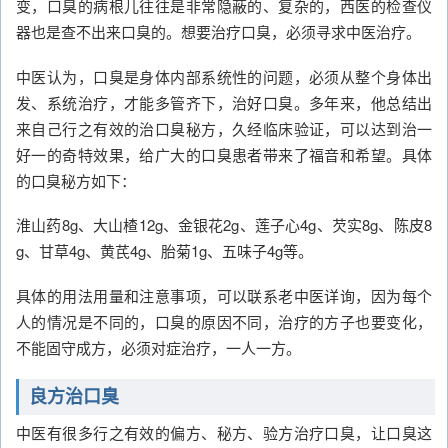
变，口臭的病根儿往往是非常隐蔽的、复杂的，西医的检查仪
器也是查不出来口臭的。想要治疗口臭，必须寻求中医治疗。
中医认为，口臭是身体内部系统性的问题，必须从整个身体出
发、系统治疗，才能多管齐下，治好口臭。多年来，他总结出
来自己行之有效的治口臭秘方，久经临床验证，可以达到治一
好一的奇特效果，给广大的口臭患者带来了福音和希望。具体
的口臭秘方如下：
淮山药8g、大山楂12g、金银花2g、莲子心4g、芡实8g、陈皮8
g、甘草4g、黄芪4g、胎菊1g、五味子4g等。
具体的用法用量和注意事项，可以联系老中医详询，因为每个
人的情况是不同的，口臭的原因不同，治疗的方子也要变化，
不能固守成方，必须对症治疗，一人一方。
良方治口臭
中医有很多行之有效的偏方、秘方、验方治疗口臭，让口臭这