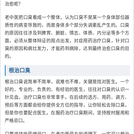
治愈呢？
老中医把口臭看成一个整体，认为口臭不是某一个身体部位器
质性的病变导致的，而是身体多个部分失调紊乱产生的。口臭
的原因往往涉及到脾胃、腑脏、情志、体质、内分泌等多个方
面，必须从整体辩证的观点出发，对症用药治疗口臭，针对口
臭的原因和病灶发力，才能药到病除，达到最终治愈口臭的目
的。
根治口臭
根治口臭说简单不简单，说难也不难，关键是找对医生。一个
好的、专业的、负责的、有经验的医生，往往对口臭的认识一
针见血，治疗口臭也非常拿手。在后续的选方、用药、调方、
预后等方面都会给你提供全方位的指导，让你轻松去除口臭，
但是你也要配合医生。在服药治疗口臭期间，坚持按时服用和
严格忌口。
只要坚持吃药喝忌口，在老中医药方的调理下，一定可以根治