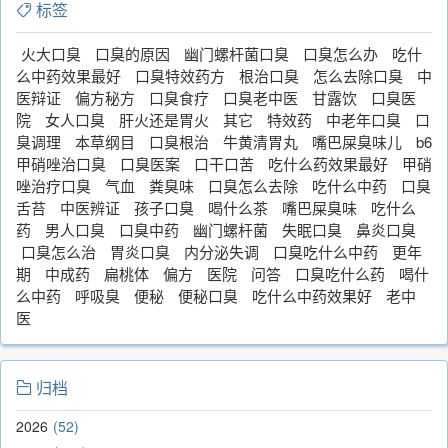
标签
火大口臭
口臭的原因
幽门螺杆菌口臭
口臭怎么办
吃什
么中药效果最好
口臭特效药方
根治口臭
怎么去除口臭
中
医辩证
偏方秘方
口臭食疗
口臭老中医
甘露饮
口臭医
院
女人口臭
肝火还是胃火
其它
特效药
中老年口臭
口
臭调理
本草纲目
口臭根治
牛黄清胃丸
嘴巴屎臭味儿
b6
甲硝唑治口臭
口臭医案
口干口苦
吃什么药效果最好
甲硝
唑治疗口臭
气血
粪臭味
口臭怎么去除
吃什么中药
口臭
舌苔
中医辨证
孩子口臭
喝什么茶
嘴巴屎臭味
吃什么
药
男人口臭
口臭中药
幽门螺杆菌
失眠口臭
鼻炎口臭
口臭怎么治
胃炎口臭
内分泌失调
口臭吃什么中药
更年
期
中成药
扁桃体
偏方
医院
问答
口臭吃什么药
喝什
么中药
呼吸臭
便秘
便秘口臭
吃什么中药效果好
老中
医
归档
2026
52