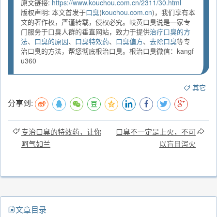
原文链接:
https://www.kouchou.com.cn/2311/30.html
版权声明: 本文首发于
口臭
(
kouchou.com.cn
)，我们享有本
文的著作权，严谨转载，侵权必究。岐黄口臭说是一家专
门服务于口臭人群的垂直网站，致力于提供
治疗口臭的方
法
、
口臭的原因
、
口臭特效药
、
口臭偏方
、
去除口臭
等专
治口臭的方法，帮您彻底根治口臭。根治口臭微信：kangf
u360
其它
分享到:
专治口臭的特效药，让你
口臭不一定是上火，不可
呵气如兰
以盲目泻火
文章目录