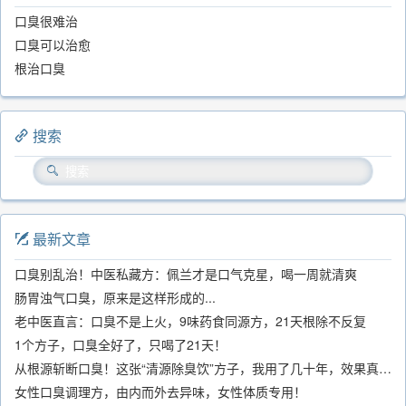
口臭很难治
口臭可以治愈
根治口臭
搜索
最新文章
口臭别乱治！中医私藏方：佩兰才是口气克星，喝一周就清爽
肠胃浊气口臭，原来是这样形成的...
老中医直言：口臭不是上火，9味药食同源方，21天根除不反复
1个方子，口臭全好了，只喝了21天！
从根源斩断口臭！这张“清源除臭饮”方子，我用了几十年，效果真不错
女性口臭调理方，由内而外去异味，女性体质专用！