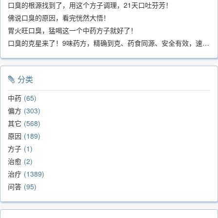
口臭的根源找到了，用这个方子调理，21天口吐芬芳！
佛说口臭的原因，看完恍然大悟！
胃火旺口臭，猛喝这一个中药方子就好了！
口臭的克星来了！9味药方，精确到克、药食同源、安全有效，速看！
分类
中药
65
偏方
303
其它
568
原因
189
方子
1
治愈
2
治疗
1389
问答
95