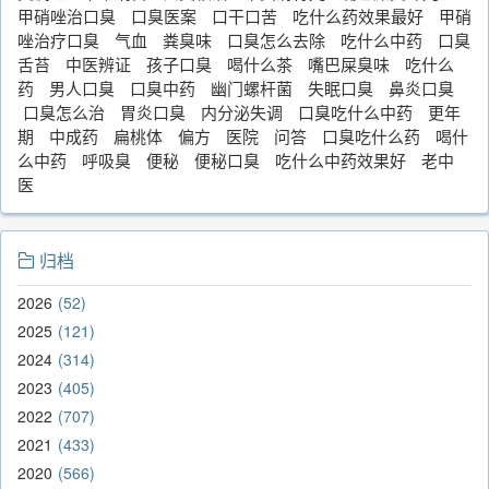
甲硝唑治口臭
口臭医案
口干口苦
吃什么药效果最好
甲硝
唑治疗口臭
气血
粪臭味
口臭怎么去除
吃什么中药
口臭
舌苔
中医辨证
孩子口臭
喝什么茶
嘴巴屎臭味
吃什么
药
男人口臭
口臭中药
幽门螺杆菌
失眠口臭
鼻炎口臭
口臭怎么治
胃炎口臭
内分泌失调
口臭吃什么中药
更年
期
中成药
扁桃体
偏方
医院
问答
口臭吃什么药
喝什
么中药
呼吸臭
便秘
便秘口臭
吃什么中药效果好
老中
医
归档
2026
52
2025
121
2024
314
2023
405
2022
707
2021
433
2020
566