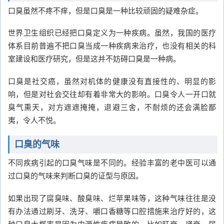
口臭虽然不疼不痒，但是口臭是一种比较顽固的疑难杂症。
世界卫生组织已经把口臭定义为一种疾病。虽然，我国的医疗
体系目前普遍不把口臭当成一种疾病来治疗，也没有相关的科
室建设和医疗研究，但是这并不妨碍口臭是一种病。
口臭是社交癌，虽然对机体的健康没有直接性的、明显的影
响，但是对社会交往却有着非常大的影响。口臭令人一开口就
臭气熏天，对方遮遮掩掩，退避三舍，不耐烦的还会满脸鄙
夷，令人不悦。
口臭的气味
不同疾病引起的口臭气味是不同的。经验丰富的老中医可以通
过口臭的气味来判断口臭的证型与原因。
如果出现了腐臭味、酸臭味、烂苹果味等，这种气味往往是没
有办法通过刷牙、洗牙、嚼口香糖等口腔措施来治疗好的，这
种口臭大概率是因为内源性疾病导致的，比如肝衰、肾衰、尿