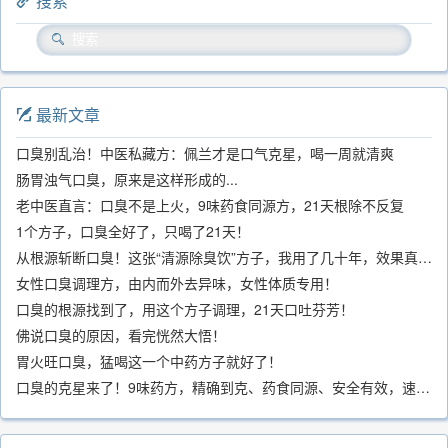
搜索
最新文章
口臭别乱治！中医私藏方：佩兰才是口气克星，喝一周就清爽
肠胃浊气口臭，原来是这样形成的...
老中医直言：口臭不是上火，9味药食同源方，21天根除不反复
1个方子，口臭全好了，只喝了21天！
从根源斩断口臭！这张“清源除臭饮”方子，我用了几十年，效果真不错
女性口臭调理方，由内而外去异味，女性体质专用！
口臭的根源找到了，用这个方子调理，21天口吐芬芳！
佛说口臭的原因，看完恍然大悟！
胃火旺口臭，猛喝这一个中药方子就好了！
口臭的克星来了！9味药方，精确到克、药食同源、安全有效，速看！