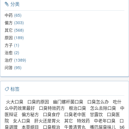
分类
中药
65
偏方
303
其它
568
原因
189
方子
1
治愈
2
治疗
1389
问答
95
标签
火大口臭
口臭的原因
幽门螺杆菌口臭
口臭怎么办
吃什
么中药效果最好
口臭特效药方
根治口臭
怎么去除口臭
中
医辩证
偏方秘方
口臭食疗
口臭老中医
甘露饮
口臭医
院
女人口臭
肝火还是胃火
其它
特效药
中老年口臭
口
臭调理
本草纲目
口臭根治
牛黄清胃丸
嘴巴屎臭味儿
b6