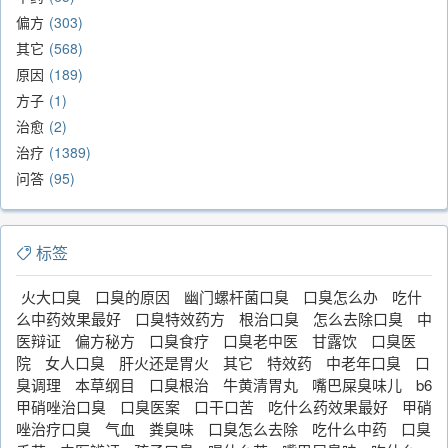
偏方
303
其它
568
原因
189
方子
1
治愈
2
治疗
1389
问答
95
标签
火大口臭
口臭的原因
幽门螺杆菌口臭
口臭怎么办
吃什
么中药效果最好
口臭特效药方
根治口臭
怎么去除口臭
中
医辩证
偏方秘方
口臭食疗
口臭老中医
甘露饮
口臭医
院
女人口臭
肝火还是胃火
其它
特效药
中老年口臭
口
臭调理
本草纲目
口臭根治
牛黄清胃丸
嘴巴屎臭味儿
b6
甲硝唑治口臭
口臭医案
口干口苦
吃什么药效果最好
甲硝
唑治疗口臭
气血
粪臭味
口臭怎么去除
吃什么中药
口臭