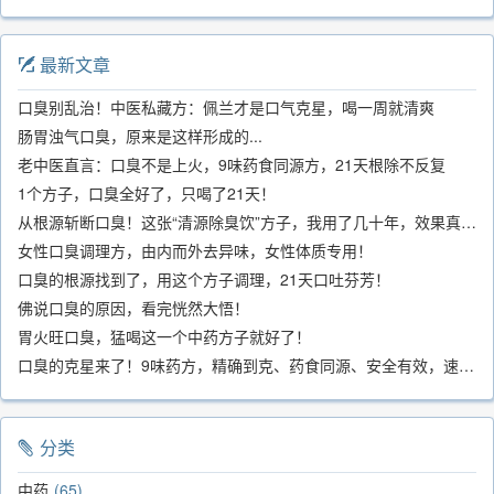
最新文章
口臭别乱治！中医私藏方：佩兰才是口气克星，喝一周就清爽
肠胃浊气口臭，原来是这样形成的...
老中医直言：口臭不是上火，9味药食同源方，21天根除不反复
1个方子，口臭全好了，只喝了21天！
从根源斩断口臭！这张“清源除臭饮”方子，我用了几十年，效果真不错
女性口臭调理方，由内而外去异味，女性体质专用！
口臭的根源找到了，用这个方子调理，21天口吐芬芳！
佛说口臭的原因，看完恍然大悟！
胃火旺口臭，猛喝这一个中药方子就好了！
口臭的克星来了！9味药方，精确到克、药食同源、安全有效，速看！
分类
中药
65