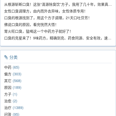
从根源斩断口臭！这张“清源除臭饮”方子，我用了几十年，效果真不错
女性口臭调理方，由内而外去异味，女性体质专用！
口臭的根源找到了，用这个方子调理，21天口吐芬芳！
佛说口臭的原因，看完恍然大悟！
胃火旺口臭，猛喝这一个中药方子就好了！
口臭的克星来了！9味药方，精确到克、药食同源、安全有效，速看！
分类
中药
65
偏方
303
其它
568
原因
189
方子
1
治愈
2
治疗
1389
问答
95