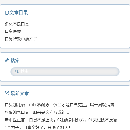
文章目录
消化不良口臭
口臭医案
口臭特效中药方子
搜索
最新文章
口臭别乱治！中医私藏方：佩兰才是口气克星，喝一周就清爽
肠胃浊气口臭，原来是这样形成的...
老中医直言：口臭不是上火，9味药食同源方，21天根除不反复
1个方子，口臭全好了，只喝了21天！