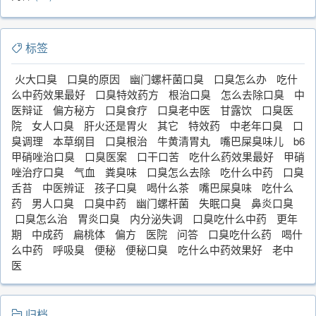
标签
火大口臭
口臭的原因
幽门螺杆菌口臭
口臭怎么办
吃什
么中药效果最好
口臭特效药方
根治口臭
怎么去除口臭
中
医辩证
偏方秘方
口臭食疗
口臭老中医
甘露饮
口臭医
院
女人口臭
肝火还是胃火
其它
特效药
中老年口臭
口
臭调理
本草纲目
口臭根治
牛黄清胃丸
嘴巴屎臭味儿
b6
甲硝唑治口臭
口臭医案
口干口苦
吃什么药效果最好
甲硝
唑治疗口臭
气血
粪臭味
口臭怎么去除
吃什么中药
口臭
舌苔
中医辨证
孩子口臭
喝什么茶
嘴巴屎臭味
吃什么
药
男人口臭
口臭中药
幽门螺杆菌
失眠口臭
鼻炎口臭
口臭怎么治
胃炎口臭
内分泌失调
口臭吃什么中药
更年
期
中成药
扁桃体
偏方
医院
问答
口臭吃什么药
喝什
么中药
呼吸臭
便秘
便秘口臭
吃什么中药效果好
老中
医
归档