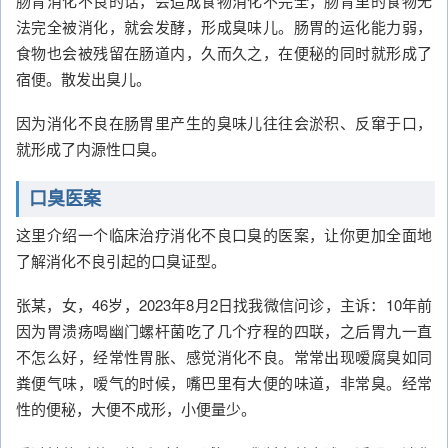
肠胃消化不良的话，会造成食物消化不完全，肠胃里的食物无
法完全被消化，就会发酵，形成臭味儿。肠胃的运化能力弱，
食物也会被残留在肠道内，久而久之，在便秘的同时就形成了
宿便。散发出臭儿。
因为消化不良在肠胃里产生的臭味儿往往会淤积、反窜于口，
就形成了内源性口臭。
口臭医案
这里介绍一个临床治疗消化不良口臭的医案，让你更加全面地
了解消化不良引起的口臭证型。
张某，女，46岁，2023年8月2日找我微信问诊，主诉：10年前
因为胃溃疡喝幽门螺杆菌吃了几个疗程的四联，之后胃九一直
不怎么好，经常性胃胀、感觉消化不良。常常出现嗳腐臭如同
粪便气味，嗳气的时候，嘴巴里有大便的味道，非常臭。经常
性的便秘，大便不成形，小便量少。