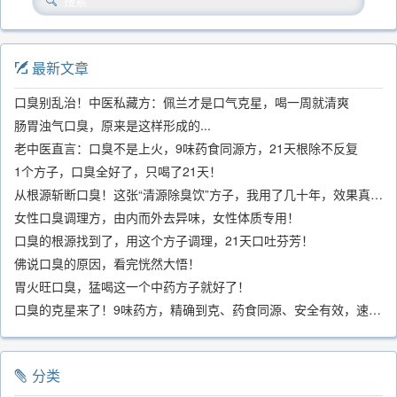
最新文章
口臭别乱治！中医私藏方：佩兰才是口气克星，喝一周就清爽
肠胃浊气口臭，原来是这样形成的...
老中医直言：口臭不是上火，9味药食同源方，21天根除不反复
1个方子，口臭全好了，只喝了21天！
从根源斩断口臭！这张“清源除臭饮”方子，我用了几十年，效果真不错
女性口臭调理方，由内而外去异味，女性体质专用！
口臭的根源找到了，用这个方子调理，21天口吐芬芳！
佛说口臭的原因，看完恍然大悟！
胃火旺口臭，猛喝这一个中药方子就好了！
口臭的克星来了！9味药方，精确到克、药食同源、安全有效，速看！
分类