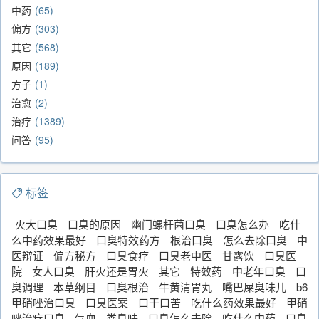
中药
65
偏方
303
其它
568
原因
189
方子
1
治愈
2
治疗
1389
问答
95
标签
火大口臭
口臭的原因
幽门螺杆菌口臭
口臭怎么办
吃什
么中药效果最好
口臭特效药方
根治口臭
怎么去除口臭
中
医辩证
偏方秘方
口臭食疗
口臭老中医
甘露饮
口臭医
院
女人口臭
肝火还是胃火
其它
特效药
中老年口臭
口
臭调理
本草纲目
口臭根治
牛黄清胃丸
嘴巴屎臭味儿
b6
甲硝唑治口臭
口臭医案
口干口苦
吃什么药效果最好
甲硝
唑治疗口臭
气血
粪臭味
口臭怎么去除
吃什么中药
口臭