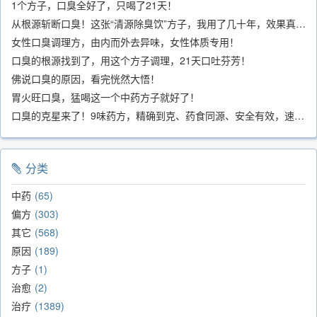
1个方子，口臭全好了，只喝了21天！
从根源斩断口臭！这张“清源除臭饮”方子，我用了几十年，效果真不错
女性口臭调理方，由内而外去异味，女性体质专用！
口臭的根源找到了，用这个方子调理，21天口吐芬芳！
佛说口臭的原因，看完恍然大悟！
胃火旺口臭，猛喝这一个中药方子就好了！
口臭的克星来了！9味药方，精确到克、药食同源、安全有效，速看！
分类
中药
65
偏方
303
其它
568
原因
189
方子
1
治愈
2
治疗
1389