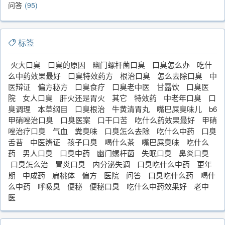
问答
95
标签
火大口臭
口臭的原因
幽门螺杆菌口臭
口臭怎么办
吃什
么中药效果最好
口臭特效药方
根治口臭
怎么去除口臭
中
医辩证
偏方秘方
口臭食疗
口臭老中医
甘露饮
口臭医
院
女人口臭
肝火还是胃火
其它
特效药
中老年口臭
口
臭调理
本草纲目
口臭根治
牛黄清胃丸
嘴巴屎臭味儿
b6
甲硝唑治口臭
口臭医案
口干口苦
吃什么药效果最好
甲硝
唑治疗口臭
气血
粪臭味
口臭怎么去除
吃什么中药
口臭
舌苔
中医辨证
孩子口臭
喝什么茶
嘴巴屎臭味
吃什么
药
男人口臭
口臭中药
幽门螺杆菌
失眠口臭
鼻炎口臭
口臭怎么治
胃炎口臭
内分泌失调
口臭吃什么中药
更年
期
中成药
扁桃体
偏方
医院
问答
口臭吃什么药
喝什
么中药
呼吸臭
便秘
便秘口臭
吃什么中药效果好
老中
医