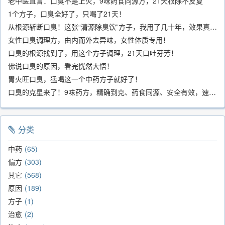
老中医直言：口臭不是上火，9味药食同源方，21天根除不反复
1个方子，口臭全好了，只喝了21天！
从根源斩断口臭！这张“清源除臭饮”方子，我用了几十年，效果真不错
女性口臭调理方，由内而外去异味，女性体质专用！
口臭的根源找到了，用这个方子调理，21天口吐芬芳！
佛说口臭的原因，看完恍然大悟！
胃火旺口臭，猛喝这一个中药方子就好了！
口臭的克星来了！9味药方，精确到克、药食同源、安全有效，速看！
分类
中药
65
偏方
303
其它
568
原因
189
方子
1
治愈
2