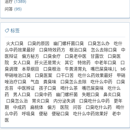
治疗
1389
问答
95
标签
火大口臭
口臭的原因
幽门螺杆菌口臭
口臭怎么办
吃什
么中药效果最好
口臭特效药方
根治口臭
怎么去除口臭
中
医辩证
偏方秘方
口臭食疗
口臭老中医
甘露饮
口臭医
院
女人口臭
肝火还是胃火
其它
特效药
中老年口臭
口
臭调理
本草纲目
口臭根治
牛黄清胃丸
嘴巴屎臭味儿
b6
甲硝唑治口臭
口臭医案
口干口苦
吃什么药效果最好
甲硝
唑治疗口臭
气血
粪臭味
口臭怎么去除
吃什么中药
口臭
舌苔
中医辨证
孩子口臭
喝什么茶
嘴巴屎臭味
吃什么
药
男人口臭
口臭中药
幽门螺杆菌
失眠口臭
鼻炎口臭
口臭怎么治
胃炎口臭
内分泌失调
口臭吃什么中药
更年
期
中成药
扁桃体
偏方
医院
问答
口臭吃什么药
喝什
么中药
呼吸臭
便秘
便秘口臭
吃什么中药效果好
老中
医