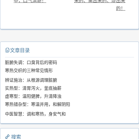
中，口气清新！
来的、熏出来的、虚出来
的！
文章目录
脏腑失调：口臭背后的密码
寒热交织的三种常见情形
辨证施治：从根源调理脏腑
实热型：清胃泻火，釜底抽薪
虚寒型：温阳健脾，升清降浊
寒热错杂型：寒温并用，和解阴阳
中医智慧：调和寒热，身安气和
搜索