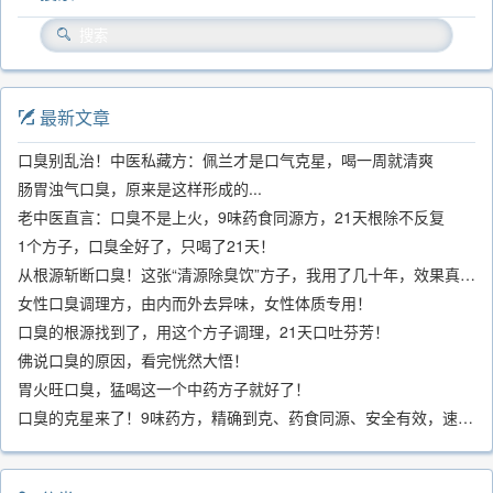
最新文章
口臭别乱治！中医私藏方：佩兰才是口气克星，喝一周就清爽
肠胃浊气口臭，原来是这样形成的...
老中医直言：口臭不是上火，9味药食同源方，21天根除不反复
1个方子，口臭全好了，只喝了21天！
从根源斩断口臭！这张“清源除臭饮”方子，我用了几十年，效果真不错
女性口臭调理方，由内而外去异味，女性体质专用！
口臭的根源找到了，用这个方子调理，21天口吐芬芳！
佛说口臭的原因，看完恍然大悟！
胃火旺口臭，猛喝这一个中药方子就好了！
口臭的克星来了！9味药方，精确到克、药食同源、安全有效，速看！