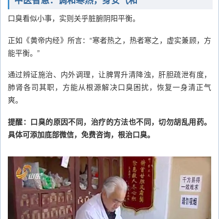
中医智慧：调和寒热，身安气和
口臭看似小事，实则关乎脏腑阴阳平衡。
正如《黄帝内经》所言：“寒者热之，热者寒之，虚实兼顾，方
能平衡。”
通过辨证施治、内外调理，让脾胃升清降浊，肝胆疏泄有度，
肺肾各司其职，方能从根源解决口臭困扰，恢复一身清正气
爽。
提醒：口臭的原因不同，治疗的方法也不同，切勿胡乱用药。
具体可添加底部微信，免费咨询，根治口臭。