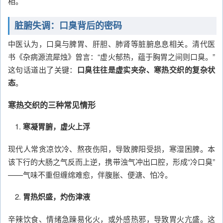
相。
脏腑失调：口臭背后的密码
中医认为，口臭与脾胃、肝胆、肺肾等脏腑息息相关。清代医
书《杂病源流犀烛》曾言：“虚火郁热，蕴于胸胃之间则口臭。”
这句话道出了关键：
口臭往往是虚实夹杂、寒热交织的复杂状
态
。
寒热交织的三种常见情形
寒凝胃腑，虚火上浮
现代人常贪凉饮冷、熬夜伤阳，导致脾阳受损，寒湿困脾。本
该下行的大肠之气反而上逆，携带浊气冲出口腔，形成“冷口臭”
——气味不重但缠绵难愈，伴腹胀、便溏、怕冷。
胃热炽盛，灼伤津液
辛辣饮食、情绪急躁易化火，或外感热邪，导致胃火亢盛。这