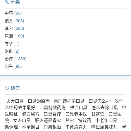
分类
中药
65
偏方
303
其它
568
原因
189
方子
1
治愈
2
治疗
1389
问答
95
标签
火大口臭
口臭的原因
幽门螺杆菌口臭
口臭怎么办
吃什
么中药效果最好
口臭特效药方
根治口臭
怎么去除口臭
中
医辩证
偏方秘方
口臭食疗
口臭老中医
甘露饮
口臭医
院
女人口臭
肝火还是胃火
其它
特效药
中老年口臭
口
臭调理
本草纲目
口臭根治
牛黄清胃丸
嘴巴屎臭味儿
b6