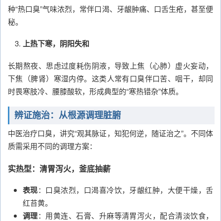
种“热口臭”气味浓烈，常伴口渴、牙龈肿痛、口舌生疮，甚至便
秘。
上热下寒，阴阳失和
长期熬夜、思虑过度耗伤阴液，导致上焦（心肺）虚火妄动，
下焦（脾肾）寒湿内停。这类人常有口臭伴口苦、咽干，却同
时畏寒肢冷、腰膝酸软，形成典型的“寒热错杂”体质。
辨证施治：从根源调理脏腑
中医治疗口臭，讲究“观其脉证，知犯何逆，随证治之”。不同体
质需采用不同的调理方案：
实热型：清胃泻火，釜底抽薪
表现
：口臭浓烈，口渴喜冷饮，牙龈红肿，大便干燥，舌
红苔黄。
调理
：用黄连、石膏、升麻等清胃泻火，配合清淡饮食，