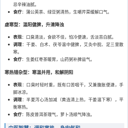
忌辛辣油腻。
食疗
：蒲公英茶、绿豆粥清热，生嚼芹菜缓解口气。
虚寒型：温阳健脾，升清降浊
表现
：口臭清淡，食欲不佳，怕冷便溏，舌淡苔白腻。
调理
：干姜、白术、茯苓温中健脾，艾灸中脘、足三里散
寒。
食疗
：生姜红枣茶暖胃，山药粥补脾益气。
寒热错杂型：寒温并用，和解阴阳
表现
：口臭时轻时重，既有口苦咽干，又兼腹胀便溏，手
脚冰凉。
调理
：半夏泻心汤加减（黄连清上热，干姜温下寒），平
衡寒热。
食疗
：陈皮普洱茶理气，萝卜汤顺气降浊。