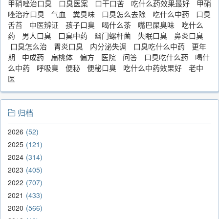
甲硝唑治口臭
口臭医案
口干口苦
吃什么药效果最好
甲硝
唑治疗口臭
气血
粪臭味
口臭怎么去除
吃什么中药
口臭
舌苔
中医辨证
孩子口臭
喝什么茶
嘴巴屎臭味
吃什么
药
男人口臭
口臭中药
幽门螺杆菌
失眠口臭
鼻炎口臭
口臭怎么治
胃炎口臭
内分泌失调
口臭吃什么中药
更年
期
中成药
扁桃体
偏方
医院
问答
口臭吃什么药
喝什
么中药
呼吸臭
便秘
便秘口臭
吃什么中药效果好
老中
医
归档
2026
52
2025
121
2024
314
2023
405
2022
707
2021
433
2020
566