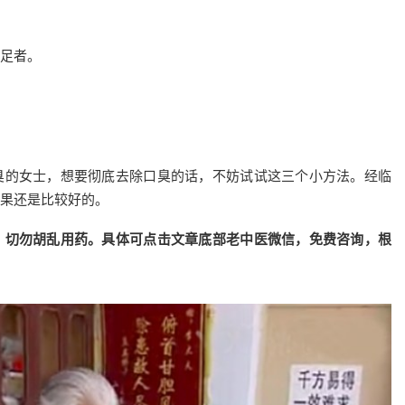
足者。
臭的女士，想要彻底去除口臭的话，不妨试试这三个小方法。经临
果还是比较好的。
，切勿胡乱用药。具体可点击文章底部老中医微信，免费咨询，根