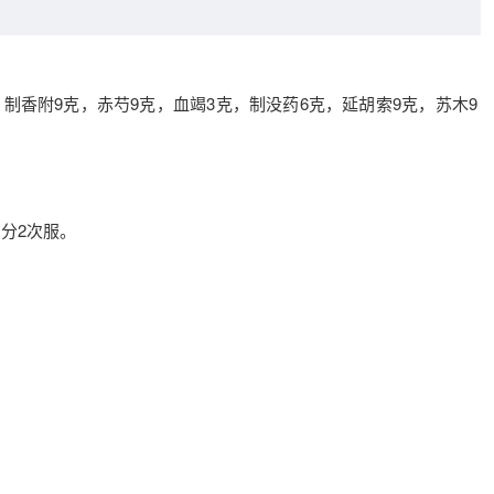
，制香附9克，赤芍9克，血竭3克，制没药6克，延胡索9克，苏木9
分2次服。