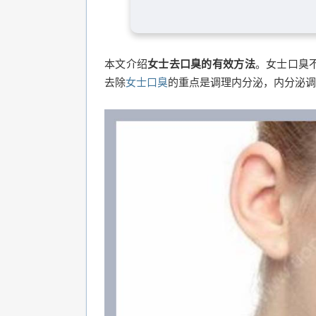
本文介绍
女士去口臭的有效方法
。女士口臭
去除
女士口臭
的重点是调理内分泌，内分泌调