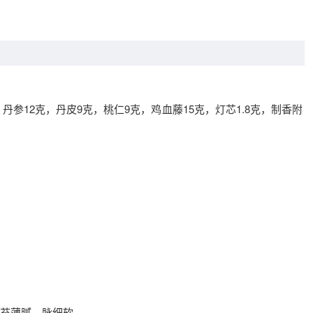
，丹参12克，丹皮9克，桃仁9克，鸡血藤15克，灯芯1.8克，制香附
苔薄腻，脉细软。