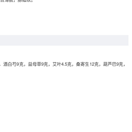
，酒白芍9克，益母草9克，艾叶4.5克，桑寄生12克，葫芦巴9克，