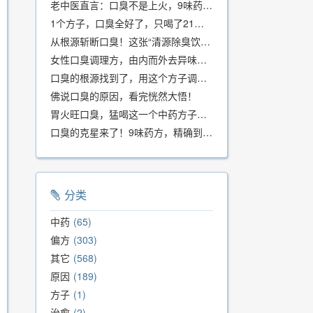
老中医直言：口臭不是上火，9味药食同源方，21天根除不反复
1个方子，口臭全好了，只喝了21天！
从根源斩断口臭！这张“清源除臭饮”方子，我用了几十年，效果真不错
女性口臭调理方，由内而外去异味，女性体质专用！
口臭的根源找到了，用这个方子调理，21天口吐芬芳！
佛说口臭的原因，看完恍然大悟！
胃火旺口臭，猛喝这一个中药方子就好了！
口臭的克星来了！9味药方，精确到克、药食同源、安全有效，速看！
分类
中药
65
偏方
303
其它
568
原因
189
方子
1
治愈
2