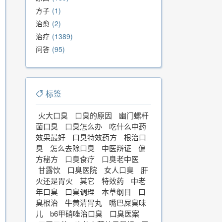
方子
1
治愈
2
治疗
1389
问答
95
标签
火大口臭
口臭的原因
幽门螺杆
菌口臭
口臭怎么办
吃什么中药
效果最好
口臭特效药方
根治口
臭
怎么去除口臭
中医辩证
偏
方秘方
口臭食疗
口臭老中医
甘露饮
口臭医院
女人口臭
肝
火还是胃火
其它
特效药
中老
年口臭
口臭调理
本草纲目
口
臭根治
牛黄清胃丸
嘴巴屎臭味
儿
b6甲硝唑治口臭
口臭医案