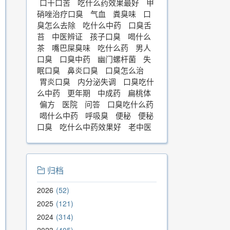
口干口苦
吃什么药效果最好
甲
硝唑治疗口臭
气血
粪臭味
口
臭怎么去除
吃什么中药
口臭舌
苔
中医辨证
孩子口臭
喝什么
茶
嘴巴屎臭味
吃什么药
男人
口臭
口臭中药
幽门螺杆菌
失
眠口臭
鼻炎口臭
口臭怎么治
胃炎口臭
内分泌失调
口臭吃什
么中药
更年期
中成药
扁桃体
偏方
医院
问答
口臭吃什么药
喝什么中药
呼吸臭
便秘
便秘
口臭
吃什么中药效果好
老中医
归档
2026
52
2025
121
2024
314