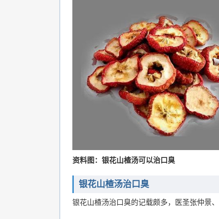
资料图：银花山楂汤可以治口臭
银花山楂汤治口臭
银花山楂汤治口臭的记载颇多，医圣张仲景、