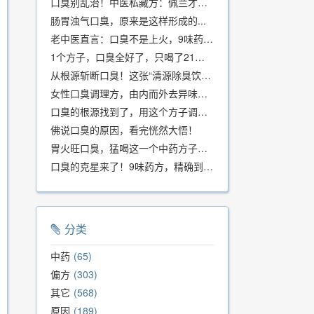
口臭别乱治！中医私藏方：佩兰才是口气克星，喝一周就清爽
肠胃浊气口臭，原来是这样形成的...
老中医直言：口臭不是上火，9味药食同源方，21天根除不反复
1个方子，口臭全好了，只喝了21天！
从根源斩断口臭！这张“清源除臭饮”方子，我用了几十年，效果真不错
女性口臭调理方，由内而外去异味，女性体质专用！
口臭的根源找到了，用这个方子调理，21天口吐芬芳！
佛说口臭的原因，看完恍然大悟！
胃火旺口臭，猛喝这一个中药方子就好了！
口臭的克星来了！9味药方，精确到克、药食同源、安全有效，速看！
分类
中药
65
偏方
303
其它
568
原因
189