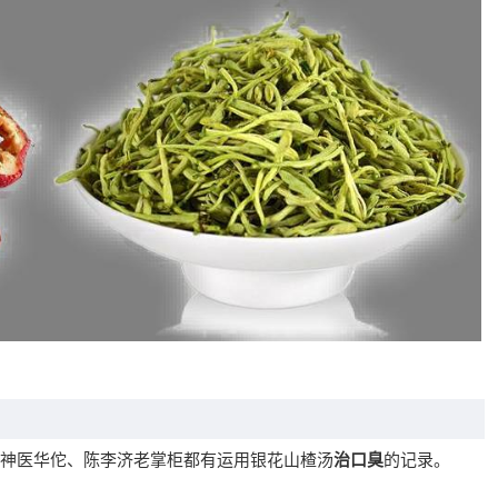
神医华佗、陈李济老掌柜都有运用银花山楂汤
治口臭
的记录。