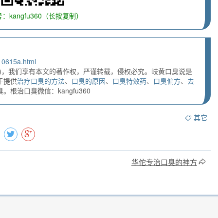
：kangfu360（长按复制）
10615a.html
)，我们享有本文的著作权，严谨转载，侵权必究。岐黄口臭说是
于提供
治疗口臭的方法
、
口臭的原因
、
口臭特效药
、
口臭偏方
、
去
根治口臭微信：kangfu360
其它
华佗专治口臭的神方