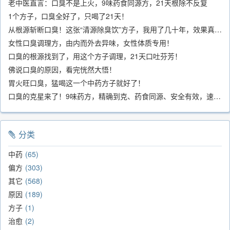
老中医直言：口臭不是上火，9味药食同源方，21天根除不反复
1个方子，口臭全好了，只喝了21天！
从根源斩断口臭！这张“清源除臭饮”方子，我用了几十年，效果真不错
女性口臭调理方，由内而外去异味，女性体质专用！
口臭的根源找到了，用这个方子调理，21天口吐芬芳！
佛说口臭的原因，看完恍然大悟！
胃火旺口臭，猛喝这一个中药方子就好了！
口臭的克星来了！9味药方，精确到克、药食同源、安全有效，速看！
分类
中药
65
偏方
303
其它
568
原因
189
方子
1
治愈
2