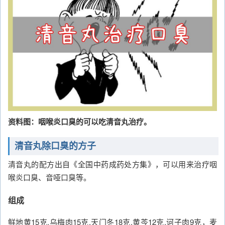
资料图：咽喉炎口臭的可以吃清音丸治疗。
清音丸除口臭的方子
清音丸的配方出自《全国中药成药处方集》，可以用来治疗咽
喉炎口臭、音哑口臭等。
组成
鲜地黄15克,乌梅肉15克,天门冬18克,黄芩12克,诃子肉9克，麦