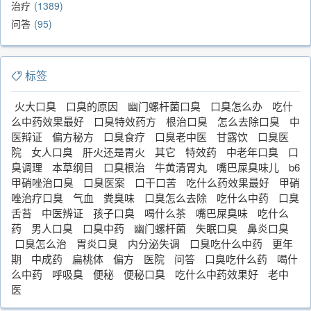
治疗
1389
问答
95
标签
火大口臭
口臭的原因
幽门螺杆菌口臭
口臭怎么办
吃什
么中药效果最好
口臭特效药方
根治口臭
怎么去除口臭
中
医辩证
偏方秘方
口臭食疗
口臭老中医
甘露饮
口臭医
院
女人口臭
肝火还是胃火
其它
特效药
中老年口臭
口
臭调理
本草纲目
口臭根治
牛黄清胃丸
嘴巴屎臭味儿
b6
甲硝唑治口臭
口臭医案
口干口苦
吃什么药效果最好
甲硝
唑治疗口臭
气血
粪臭味
口臭怎么去除
吃什么中药
口臭
舌苔
中医辨证
孩子口臭
喝什么茶
嘴巴屎臭味
吃什么
药
男人口臭
口臭中药
幽门螺杆菌
失眠口臭
鼻炎口臭
口臭怎么治
胃炎口臭
内分泌失调
口臭吃什么中药
更年
期
中成药
扁桃体
偏方
医院
问答
口臭吃什么药
喝什
么中药
呼吸臭
便秘
便秘口臭
吃什么中药效果好
老中
医