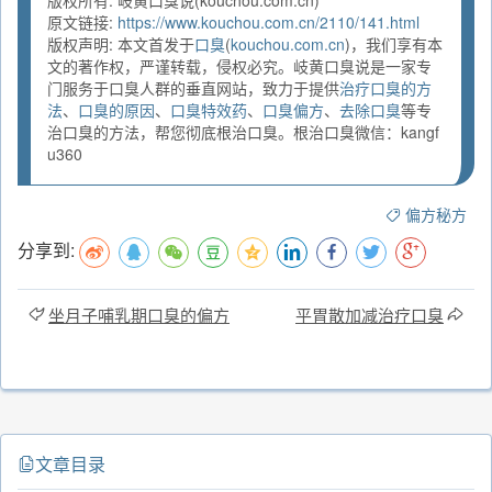
版权所有: 岐黄口臭说(kouchou.com.cn)
原文链接:
https://www.kouchou.com.cn/2110/141.html
版权声明: 本文首发于
口臭
(
kouchou.com.cn
)，我们享有本
文的著作权，严谨转载，侵权必究。岐黄口臭说是一家专
门服务于口臭人群的垂直网站，致力于提供
治疗口臭的方
法
、
口臭的原因
、
口臭特效药
、
口臭偏方
、
去除口臭
等专
治口臭的方法，帮您彻底根治口臭。根治口臭微信：kangf
u360
偏方秘方
分享到:
坐月子哺乳期口臭的偏方
平胃散加减治疗口臭
文章目录