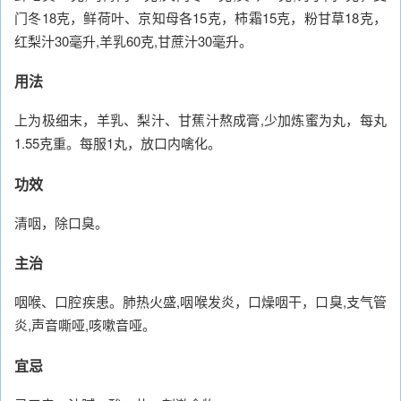
门冬18克，鲜荷叶、京知母各15克，柿霜15克，粉甘草18克，
红梨汁30毫升,羊乳60克,甘蔗汁30毫升。
用法
上为极细末，羊乳、梨汁、甘蕉汁熬成膏,少加炼蜜为丸，每丸
1.55克重。每服1丸，放口内噙化。
功效
清咽，除口臭。
主治
咽喉、口腔疾患。肺热火盛,咽喉发炎，口燥咽干，口臭,支气管
炎,声音嘶哑,咳嗽音哑。
宜忌