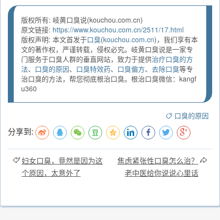
版权所有: 岐黄口臭说(kouchou.com.cn)
原文链接:
https://www.kouchou.com.cn/2511/17.html
版权声明: 本文首发于
口臭
(
kouchou.com.cn
)，我们享有本
文的著作权，严谨转载，侵权必究。岐黄口臭说是一家专
门服务于口臭人群的垂直网站，致力于提供
治疗口臭的方
法
、
口臭的原因
、
口臭特效药
、
口臭偏方
、
去除口臭
等专
治口臭的方法，帮您彻底根治口臭。根治口臭微信：kangf
u360
口臭的原因
分享到:
妇女口臭，竟然是因为这
焦虑紧张性口臭怎么治？
个原因，太意外了
老中医给你说说心里话