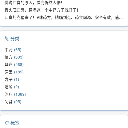
佛说口臭的原因，看完恍然大悟！
胃火旺口臭，猛喝这一个中药方子就好了！
口臭的克星来了！9味药方，精确到克、药食同源、安全有效，速看！
分类
中药
65
偏方
303
其它
568
原因
189
方子
1
治愈
2
治疗
1389
问答
95
标签