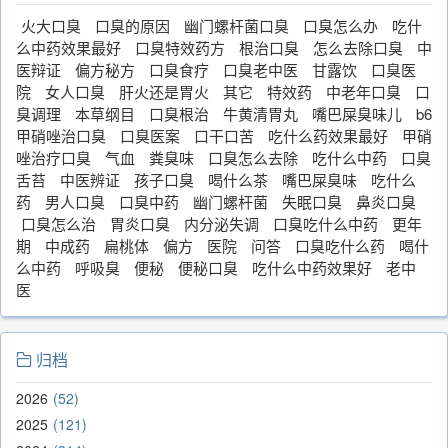
火大口臭
口臭的原因
幽门螺杆菌口臭
口臭怎么办
吃什
么中药效果最好
口臭特效药方
根治口臭
怎么去除口臭
中
医辩证
偏方秘方
口臭食疗
口臭老中医
甘露饮
口臭医
院
女人口臭
肝火还是胃火
其它
特效药
中老年口臭
口
臭调理
本草纲目
口臭根治
牛黄清胃丸
嘴巴屎臭味儿
b6
甲硝唑治口臭
口臭医案
口干口苦
吃什么药效果最好
甲硝
唑治疗口臭
气血
粪臭味
口臭怎么去除
吃什么中药
口臭
舌苔
中医辨证
孩子口臭
喝什么茶
嘴巴屎臭味
吃什么
药
男人口臭
口臭中药
幽门螺杆菌
失眠口臭
鼻炎口臭
口臭怎么治
胃炎口臭
内分泌失调
口臭吃什么中药
更年
期
中成药
扁桃体
偏方
医院
问答
口臭吃什么药
喝什
么中药
呼吸臭
便秘
便秘口臭
吃什么中药效果好
老中
医
归档
2026
52
2025
121