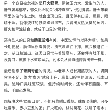
另一个容易被忽视的是
肝火犯胃
。情绪压力大、爱生气的人，
肝气容易郁结，郁久化火就会“横冲直撞”，侵犯脾胃。肝火带着
胃里的浊气往上跑，就会出现口臭，且常伴有口苦、烦躁、眼
睛干涩。就像烧红的铁块碰到湿布，会冒出又热又臭的蒸汽，
肝火和胃浊结合，就成了口臭的“燃料”。
还有些人的口臭和
肠道淤堵
有关。中医说“胃气以降为顺”，如果
长期便秘、肠道里积着宿便，浊气没法往下排，就会被迫往上
走，从口腔溢出。这类口臭常带着酸腐味，还会伴有肚子胀、
没胃口，就像下水道堵塞后，污水会从管道缝隙冒出来一样。
最后别忘了
肾阴亏虚
的情况。中老年人或长期熬夜的人，肾阴
容易不足，体内“虚火”就会上升，熏蒸口腔里的津液，形成口
臭。这种口臭味道较淡，但持续时间长，还常伴有腰酸、耳
鸣、手脚心发热。
想解决这些“隐形口臭”，不能只靠嚼口香糖。脾胃湿热的，可多
吃薏米、赤小豆煮的粥；肝火旺的，试试菊花、决明子泡水；