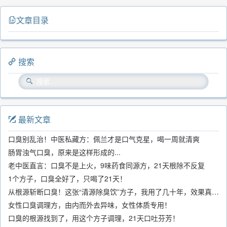
文章目录
搜索
最新文章
口臭别乱治！中医私藏方：佩兰才是口气克星，喝一周就清爽
肠胃浊气口臭，原来是这样形成的...
老中医直言：口臭不是上火，9味药食同源方，21天根除不反复
1个方子，口臭全好了，只喝了21天！
从根源斩断口臭！这张“清源除臭饮”方子，我用了几十年，效果真不错
女性口臭调理方，由内而外去异味，女性体质专用！
口臭的根源找到了，用这个方子调理，21天口吐芬芳！