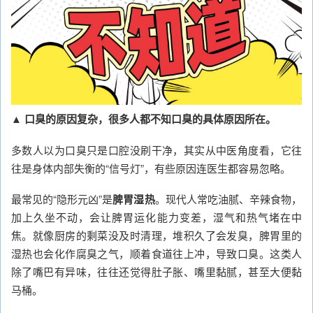
▲ 口臭的原因复杂，很多人都不知口臭的具体原因所在。
多数人以为口臭只是口腔没刷干净，其实从中医角度看，它往
往是身体内部失衡的“信号灯”，有些原因连医生都容易忽略。
最常见的“隐形元凶”是
脾胃湿热
。现代人常吃油腻、辛辣食物，
加上久坐不动，会让脾胃运化能力变差，湿气和热气堵在中
焦。就像厨房的剩菜没及时清理，堆积久了会发臭，脾胃里的
湿热也会化作腐臭之气，顺着食道往上冲，导致口臭。这类人
除了嘴巴有异味，往往还觉得肚子胀、嘴里黏腻，甚至大便黏
马桶。