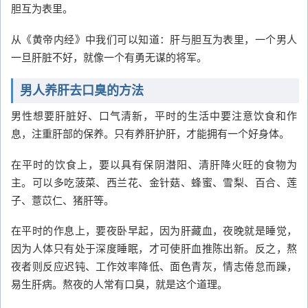
胆互为表里。
从《黄帝内经》中我们可以知道：肝与胆互为表里，一个男人
一旦肝脏不好，就像一个有勇无谋的将军。
男人养肝去口臭的方法
男性想要肝脏好、口气清新，平时的生活中要注意饮食和作
息，注重肝部的保养。只有养肝护肝，才能拥有一个好身体。
在平时的饮食上，要以具有保阴潜阳、清肝降火旺的食物为
主。可以多吃菠菜、西兰花、金针菇、蜂蜜、雪梨、百合、莲
子、薏苡仁、猪肝等。
在平时的作息上，要夜卧早起，因为肝藏血，夜晚就是睡觉，
因为人体只有处于深度睡眠，才可使肝血推陈出新。反之，熬
夜者则反应迟钝、工作效率降低、面色青灰，情志倦怠而躁，
易生肝病。熬夜的人常有口臭，就是这个道理。