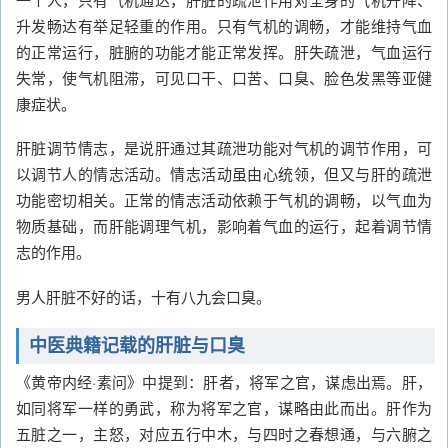
升发畅达有举足轻重的作用。只有气机的调畅，才能维持气血
的正常运行，脏腑的功能才能正常发挥。肝失疏泄，气血运行
失常，使气机阻滞，可见口干、口苦、口臭、脸色发黑等亚健
康症状。
肝脏调节情志，是说肝通过其疏泄功能对气机的调节作用，可
以调节人的情志活动。情志活动虽由心统领，但又与肝的疏泄
功能密切相关。正常的情志活动依赖于气机的调畅，以气血为
物质基础，而肝能调理气机，影响着气血的运行，起着调节情
志的作用。
男人肝脏不好的话，十有八九会口臭。
中医典籍记载的肝脏与口臭
《黄帝内经·素问》中提到：肝者，将军之官，谋虑出焉。肝，
如同将军一样的勇武，称为将军之官，谋略由此而出。肝作为
五脏之一，主怒，对应五行中木，与四时之春想通，与六腑之