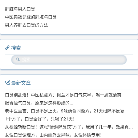
肝脏与男人口臭
中医典籍记载的肝脏与口臭
男人养肝去口臭的方法
搜索
最新文章
口臭别乱治！中医私藏方：佩兰才是口气克星，喝一周就清爽
肠胃浊气口臭，原来是这样形成的...
老中医直言：口臭不是上火，9味药食同源方，21天根除不反复
1个方子，口臭全好了，只喝了21天！
从根源斩断口臭！这张“清源除臭饮”方子，我用了几十年，效果真不错
女性口臭调理方，由内而外去异味，女性体质专用！