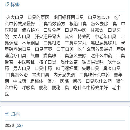
标签
火大口臭
口臭的原因
幽门螺杆菌口臭
口臭怎么办
吃什
么中药效果最好
口臭特效药方
根治口臭
怎么去除口臭
中
医辩证
偏方秘方
口臭食疗
口臭老中医
甘露饮
口臭医
院
女人口臭
肝火还是胃火
其它
特效药
中老年口臭
口
臭调理
本草纲目
口臭根治
牛黄清胃丸
嘴巴屎臭味儿
b6
甲硝唑治口臭
口臭医案
口干口苦
吃什么药效果最好
甲硝
唑治疗口臭
气血
粪臭味
口臭怎么去除
吃什么中药
口臭
舌苔
中医辨证
孩子口臭
喝什么茶
嘴巴屎臭味
吃什么
药
男人口臭
口臭中药
幽门螺杆菌
失眠口臭
鼻炎口臭
口臭怎么治
胃炎口臭
内分泌失调
口臭吃什么中药
更年
期
中成药
扁桃体
偏方
医院
问答
口臭吃什么药
喝什
么中药
呼吸臭
便秘
便秘口臭
吃什么中药效果好
老中
医
归档
2026
52