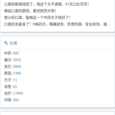
口臭的根源找到了，用这个方子调理，21天口吐芬芳！
佛说口臭的原因，看完恍然大悟！
胃火旺口臭，猛喝这一个中药方子就好了！
口臭的克星来了！9味药方，精确到克、药食同源、安全有效，速看！
分类
中药
65
偏方
303
其它
568
原因
189
方子
1
治愈
2
治疗
1389
问答
95